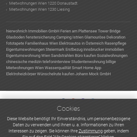
Mietwohnungen Wien 1220 Donaustadt
Mietwohnungen Wien 1230 Liesing
hierwohnich Immobilien GmbH
Ferien am Plattensee
Tower Bridge
Glasboden
fenstersicherung
Camping Istrien
Glamouröse Dekoration
fototapete
Familienhaus Wien
Elektroautos in Österreich
Rasenpflege
Eigentumswohnungen Steiermark Erstbezug
innsbrucker immobilien
Eigentumswohnung Wien
Sandstrahlen
Büro kaufen
Sozialwohnungen
chinesische medizin
telefoninterview
Studentenwohnung
billige
Mietwohnungen Wien
Wasserqualität
Smart Home App
Elektroheizkörper
Wünschelrute kaufen
Johann Mock GmbH
Cookies
WERBEN UND INSERIEREN
Diese Website benötigt Ihr Einverständnis, um personenbezogene
Daten zu verwenden und Ihnen u. a. Informationen zu Ihren
Newsletter abonnieren
Interessen zu zeigen. Sie können Ihre
Zustimmung
geben, indem