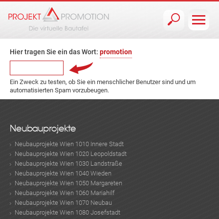
Jump to navigation
Hier tragen Sie ein das Wort:
promotion
Ein Zweck zu testen, ob Sie ein menschlicher Benutzer sind und um
automatisierten Spam vorzubeugen.
Neubauprojekte
Neubauprojekte Wien 1010 Innere Stadt
Neubauprojekte Wien 1020 Leopoldstadt
Neubauprojekte Wien 1030 Landstraße
Neubauprojekte Wien 1040 Wieden
Neubauprojekte Wien 1050 Margareten
Neubauprojekte Wien 1060 Mariahilf
Neubauprojekte Wien 1070 Neubau
Neubauprojekte Wien 1080 Josefstadt