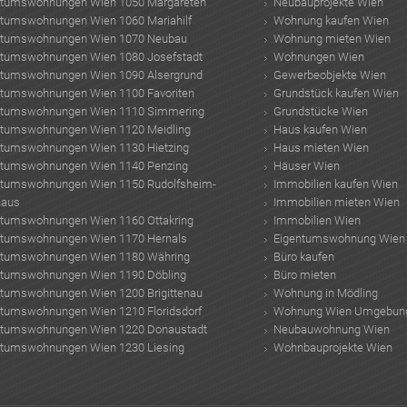
ntumswohnungen Wien 1050 Margareten
Neubauprojekte Wien
ntumswohnungen Wien 1060 Mariahilf
Wohnung kaufen Wien
ntumswohnungen Wien 1070 Neubau
Wohnung mieten Wien
ntumswohnungen Wien 1080 Josefstadt
Wohnungen Wien
ntumswohnungen Wien 1090 Alsergrund
Gewerbeobjekte Wien
ntumswohnungen Wien 1100 Favoriten
Grundstück kaufen Wien
ntumswohnungen Wien 1110 Simmering
Grundstücke Wien
ntumswohnungen Wien 1120 Meidling
Haus kaufen Wien
ntumswohnungen Wien 1130 Hietzing
Haus mieten Wien
ntumswohnungen Wien 1140 Penzing
Häuser Wien
ntumswohnungen Wien 1150 Rudolfsheim-
Immobilien kaufen Wien
haus
Immobilien mieten Wien
ntumswohnungen Wien 1160 Ottakring
Immobilien Wien
ntumswohnungen Wien 1170 Hernals
Eigentumswohnung Wien
ntumswohnungen Wien 1180 Währing
Büro kaufen
ntumswohnungen Wien 1190 Döbling
Büro mieten
ntumswohnungen Wien 1200 Brigittenau
Wohnung in Mödling
ntumswohnungen Wien 1210 Floridsdorf
Wohnung Wien Umgebun
ntumswohnungen Wien 1220 Donaustadt
Neubauwohnung Wien
ntumswohnungen Wien 1230 Liesing
Wohnbauprojekte Wien