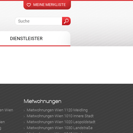
MEINE MERKLISTE
DIENSTLEISTER
Mietwohnungen
en Wien
Mietwohnungen Wien 1120 Meidling
Mietwohnungen Wien 1010 Innere Stadt
ien
Mietwohnungen Wien 1020 Leopoldstadt
g
Mietwohnungen Wien 1030 Landstraße