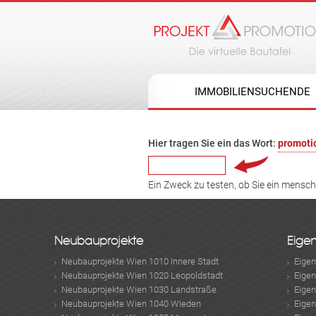
IMMOBILIENSUCHENDE
Hier tragen Sie ein das Wort:
promoti
Ein Zweck zu testen, ob Sie ein mensc
Neubauprojekte
Eige
Neubauprojekte Wien 1010 Innere Stadt
Eige
Neubauprojekte Wien 1020 Leopoldstadt
Eige
Neubauprojekte Wien 1030 Landstraße
Eige
Neubauprojekte Wien 1040 Wieden
Eige