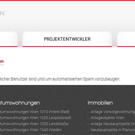
Jump to navigation
PROJEKTENTWICKLER
on
hlicher Benutzer sind und um automatisierten Spam vorzubeugen.
ntumswohnungen
Immobilien
ntumswohnungen Wien 1010 Innere Stadt
Anlage Vorsorgewohnung
ntumswohnungen Wien 1020 Leopoldstadt
Anlageobjekte Wien
ntumswohnungen Wien 1030 Landstraße
Anlage Neubauprojekte W
ntumswohnungen Wien 1040 Wieden
Neubauprojekte in Planun