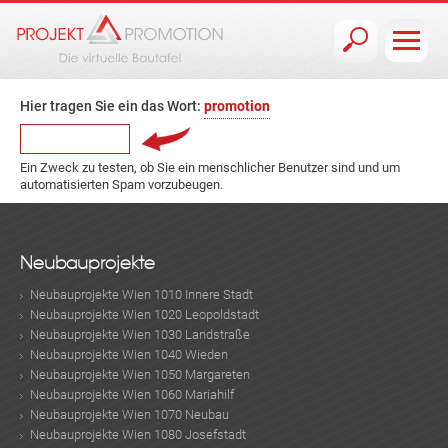
Jump to navigation
Hier tragen Sie ein das Wort:
promotion
Ein Zweck zu testen, ob Sie ein menschlicher Benutzer sind und um
automatisierten Spam vorzubeugen.
Neubauprojekte
Neubauprojekte Wien 1010 Innere Stadt
Neubauprojekte Wien 1020 Leopoldstadt
Neubauprojekte Wien 1030 Landstraße
Neubauprojekte Wien 1040 Wieden
Neubauprojekte Wien 1050 Margareten
Neubauprojekte Wien 1060 Mariahilf
Neubauprojekte Wien 1070 Neubau
Neubauprojekte Wien 1080 Josefstadt