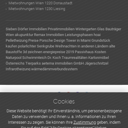
Mietwohnungen Wien 1220 Donaustadt
Mietwohnungen Wien 1230 Liesing
Sieben Dörfer Immobilien
Privatimmobilien
Wintergarten Glas
Bauträger
Wien
akupunktur
Remax Immobilien
Leistungsphasen hoai
Pelletheizung Preise
Porsche Design Tower in Miami
Grundstück
kaufen
polarlichter
Senkgrube
Weihnachten in anderen Ländern
alte
Baustoffe
3d zeichnen
energiepreise 2019
Passivhaus Kosten
Naturpool Schwimmteich
Dr. Koch Traumrealitäten
Kartonmöbel
Österreichs Tierparks
aeterna immobilien GmbH
Jägerschnitzel
Infrarotheizung
wärmedämmverbundsystem
Cookies
WERBEN UND INSERIEREN
Diese Website benötigt Ihr Einverständnis, um personenbezogene
Daten zu verwenden und Ihnen u. a. Informationen zu Ihren
Newsletter abonnieren
Interessen zu zeigen. Sie können Ihre
Zustimmung
geben, indem