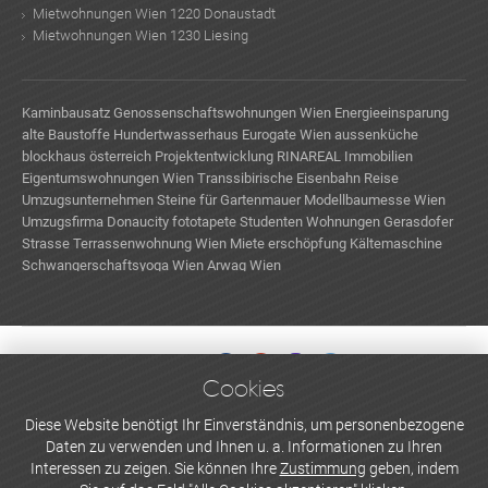
Mietwohnungen Wien 1220 Donaustadt
Mietwohnungen Wien 1230 Liesing
Kaminbausatz
Genossenschaftswohnungen Wien
Energieeinsparung
alte Baustoffe
Hundertwasserhaus
Eurogate Wien
aussenküche
blockhaus österreich
Projektentwicklung
RINAREAL Immobilien
Eigentumswohnungen Wien
Transsibirische Eisenbahn Reise
Umzugsunternehmen
Steine für Gartenmauer
Modellbaumesse Wien
Umzugsfirma
Donaucity
fototapete
Studenten Wohnungen
Gerasdofer
Strasse
Terrassenwohnung Wien Miete
erschöpfung
Kältemaschine
Schwangerschaftsyoga Wien
Arwag Wien
Cookies
WERBEN UND INSERIEREN
Diese Website benötigt Ihr Einverständnis, um personenbezogene
Daten zu verwenden und Ihnen u. a. Informationen zu Ihren
Newsletter abonnieren
Interessen zu zeigen. Sie können Ihre
Zustimmung
geben, indem