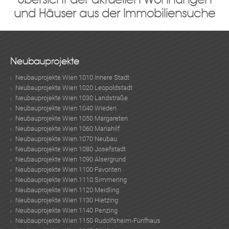
und Häuser aus der Immobiliensuche
Neubauprojekte
Neubauprojekte Wien 1010 Innere Stadt
Neubauprojekte Wien 1020 Leopoldstadt
Neubauprojekte Wien 1030 Landstraße
Neubauprojekte Wien 1040 Wieden
Neubauprojekte Wien 1050 Margareten
Neubauprojekte Wien 1060 Mariahilf
Neubauprojekte Wien 1070 Neubau
Neubauprojekte Wien 1080 Josefstadt
Neubauprojekte Wien 1090 Alsergrund
Neubauprojekte Wien 1100 Favoriten
Neubauprojekte Wien 1110 Simmering
Neubauprojekte Wien 1120 Meidling
Neubauprojekte Wien 1130 Hietzing
Neubauprojekte Wien 1140 Penzing
Neubauprojekte Wien 1150 Rudolfsheim-Fünfhaus