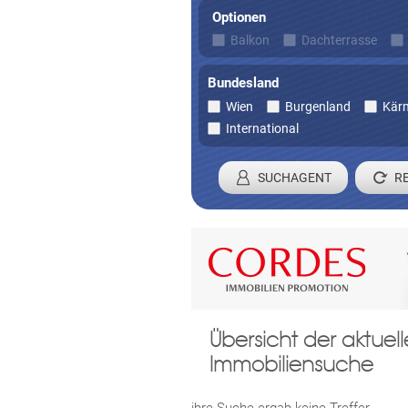
Optionen
Balkon
Dachterrasse
Bundesland
Wien
Burgenland
Kär
International
SUCHAGENT
Registrieren 
Übersicht der aktue
Damit wir ihre Anfrage verarbei
Immobiliensuche