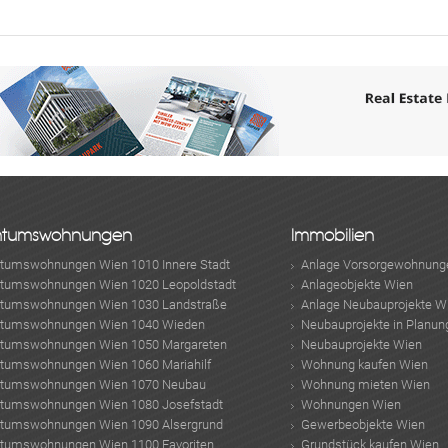
ABONNIEREN
ntumswohnungen
Immobilien
ntumswohnungen Wien 1010 Innere Stadt
Anlage Vorsorgewohnung
ntumswohnungen Wien 1020 Leopoldstadt
Anlageobjekte Wien
ntumswohnungen Wien 1030 Landstraße
Anlage Neubauprojekte W
ntumswohnungen Wien 1040 Wieden
Neubauprojekte in Planun
ntumswohnungen Wien 1050 Margareten
Neubauprojekte Wien
ntumswohnungen Wien 1060 Mariahilf
Wohnung kaufen Wien
ntumswohnungen Wien 1070 Neubau
Wohnung mieten Wien
ntumswohnungen Wien 1080 Josefstadt
Wohnungen Wien
ntumswohnungen Wien 1090 Alsergrund
Gewerbeobjekte Wien
ntumswohnungen Wien 1100 Favoriten
Grundstück kaufen Wien