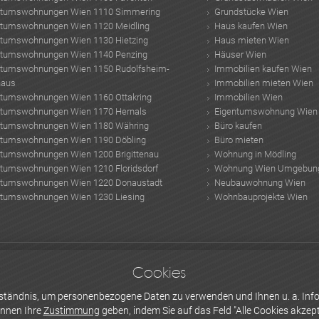
ntumswohnungen Wien 1110 Simmering
Grundstücke Wien
ntumswohnungen Wien 1120 Meidling
Haus kaufen Wien
ntumswohnungen Wien 1130 Hietzing
Haus mieten Wien
ntumswohnungen Wien 1140 Penzing
Häuser Wien
ntumswohnungen Wien 1150 Rudolfsheim-
Immobilien kaufen Wien
haus
Immobilien mieten Wien
ntumswohnungen Wien 1160 Ottakring
Immobilien Wien
ntumswohnungen Wien 1170 Hernals
Eigentumswohnung Wien
ntumswohnungen Wien 1180 Währing
Büro kaufen
ntumswohnungen Wien 1190 Döbling
Büro mieten
ntumswohnungen Wien 1200 Brigittenau
Wohnung in Mödling
ntumswohnungen Wien 1210 Floridsdorf
Wohnung Wien Umgebun
ntumswohnungen Wien 1220 Donaustadt
Neubauwohnung Wien
ntumswohnungen Wien 1230 Liesing
Wohnbauprojekte Wien
t Wohnungen
was ist ein Architekt
Sonnwendviertel
donau radweg
Trx übungen
Cookies
stments Österreich
Altbausanierung Kosten
Dienstleister Wien
3d rendering
Eig
 GmbH
erständnis, um personenbezogene Daten zu verwenden und Ihnen u. a. Info
önnen Ihre
Zustimmung
geben, indem Sie auf das Feld "Alle Cookies akzepti