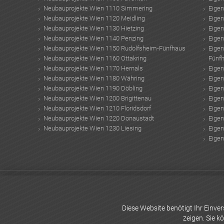
Neubauprojekte Wien 1110 Simmering
Eige
Neubauprojekte Wien 1120 Meidling
Eige
Neubauprojekte Wien 1130 Hietzing
Eige
Neubauprojekte Wien 1140 Penzing
Eige
Neubauprojekte Wien 1150 Rudolfsheim-Fünfhaus
Eige
Neubauprojekte Wien 1160 Ottakring
Fünf
Neubauprojekte Wien 1170 Hernals
Eige
Neubauprojekte Wien 1180 Währing
Eige
Neubauprojekte Wien 1190 Döbling
Eige
Neubauprojekte Wien 1200 Brigittenau
Eige
Neubauprojekte Wien 1210 Floridsdorf
Eige
Neubauprojekte Wien 1220 Donaustadt
Eige
Neubauprojekte Wien 1230 Liesing
Eige
Eige
Wasserfälle Österreich
Sieben Dörfer Immobilien
Wohnkredit Rechner
Smar
Wünschelrute
Hundertwasserturm
E-Mobilität in Österreich
Immobilien Inve
Wien
Gemeindewohnung Wien
Solarlampen
Obi Mosaikfliesen
WohnQuelle
Diese Website benötigt Ihr Einv
zeigen. Sie k