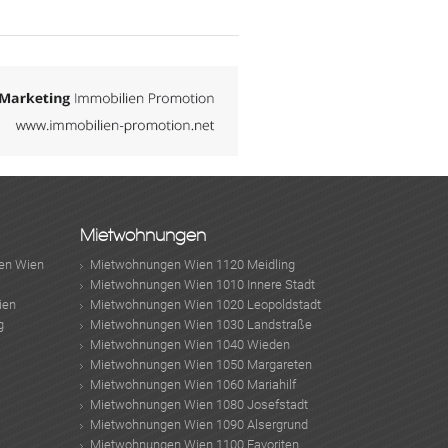
Mietwohnungen
en Wien
Mietwohnungen Wien 1120 Meidling
Mietwohnungen Wien 1010 Innere Stadt
ien
Mietwohnungen Wien 1020 Leopoldstadt
g
Mietwohnungen Wien 1030 Landstraße
Mietwohnungen Wien 1040 Wieden
Mietwohnungen Wien 1050 Margareten
Mietwohnungen Wien 1060 Mariahilf
Mietwohnungen Wien 1080 Josefstadt
Mietwohnungen Wien 1090 Alsergrund
Mietwohnungen Wien 1100 Favoriten