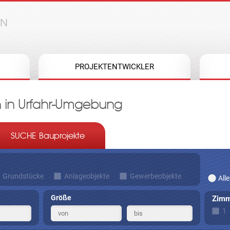
Jump to navigation
PROJEKTENTWICKLER
 in Urfahr-Umgebung
SUCHE Bauprojekte
Grundstücke
Anlageobjekte
Gewerbeobjekte
Alle
Größe
Zimm
1