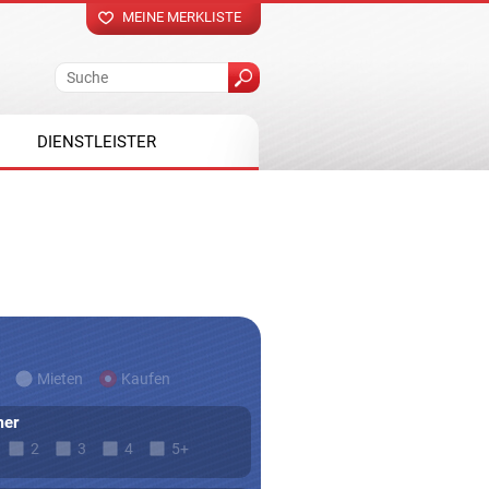
MEINE MERKLISTE
DIENSTLEISTER
Mieten
Kaufen
er
2
3
4
5+