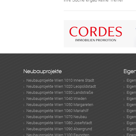
ihre Suche ergab keine Treffer
Neubauprojekte
Eige
Neubauprojekte Wien 1010 Innere Stadt
Eige
Neubauprojekte Wien 1020 Leopoldstadt
Eige
Neubauprojekte Wien 1030 Landstraße
Eige
Neubauprojekte Wien 1040 Wieden
Eige
Neubauprojekte Wien 1050 Margareten
Eige
Neubauprojekte Wien 1060 Mariahilf
Eige
Neubauprojekte Wien 1070 Neubau
Eige
Neubauprojekte Wien 1080 Josefstadt
Eige
Neubauprojekte Wien 1090 Alsergrund
Eige
Neubauprojekte Wien 1100 Favoriten
Eige