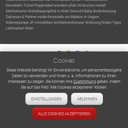
Eisenbahn Ticket
Pappmöbel
wandern pfalz
3d drucker metall
Elektrokamin
Wohnbauprojekte in Wien
Gewicht Baby
Bodenheizung
Zakaryan & Partner
müde
Reiseziele am Balaton in Ungarn
Wärmepumpe
JP Immobilien
Architektenhonorar
Wohnung finden Tipps
Lieferanten Wien
Cookies
WERBEN UND INSERIEREN
Diese Website benötigt Ihr Einverständnis, um personenbezogene
Daten zu verwenden und Ihnen u. a. Informationen zu Ihren
Newsletter abonnieren
Interessen zu zeigen. Sie können Ihre
Zustimmung
geben, indem
Sie auf das Feld "Alle Cookies akzeptieren" klicken.
Datenschutzerklärung
EINSTELLUNGEN
ABLEHNEN
Cookie-Einstellungen
Impressum
ALLE COOKIES AKZEPTIEREN