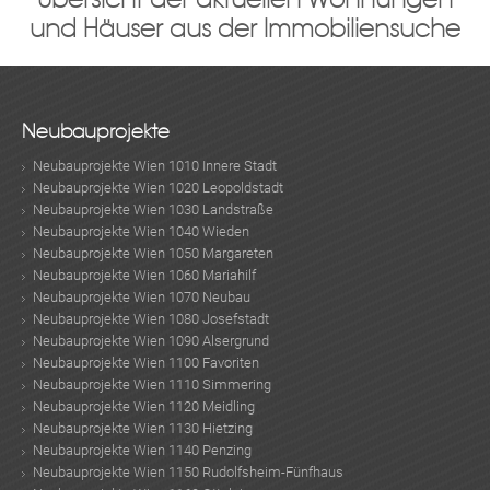
und Häuser aus der Immobiliensuche
Neubauprojekte
Neubauprojekte Wien 1010 Innere Stadt
Neubauprojekte Wien 1020 Leopoldstadt
Neubauprojekte Wien 1030 Landstraße
Neubauprojekte Wien 1040 Wieden
Neubauprojekte Wien 1050 Margareten
Neubauprojekte Wien 1060 Mariahilf
Neubauprojekte Wien 1070 Neubau
Neubauprojekte Wien 1080 Josefstadt
Neubauprojekte Wien 1090 Alsergrund
Neubauprojekte Wien 1100 Favoriten
Neubauprojekte Wien 1110 Simmering
Neubauprojekte Wien 1120 Meidling
Neubauprojekte Wien 1130 Hietzing
Neubauprojekte Wien 1140 Penzing
Neubauprojekte Wien 1150 Rudolfsheim-Fünfhaus