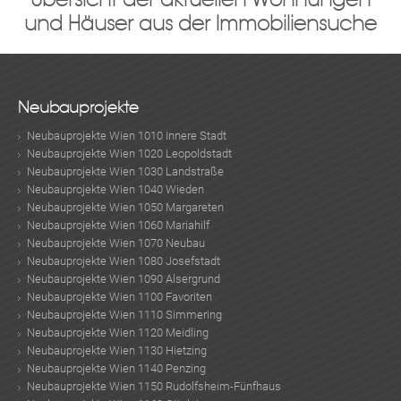
und Häuser aus der Immobiliensuche
Neubauprojekte
Neubauprojekte Wien 1010 Innere Stadt
Neubauprojekte Wien 1020 Leopoldstadt
Neubauprojekte Wien 1030 Landstraße
Neubauprojekte Wien 1040 Wieden
Neubauprojekte Wien 1050 Margareten
Neubauprojekte Wien 1060 Mariahilf
Neubauprojekte Wien 1070 Neubau
Neubauprojekte Wien 1080 Josefstadt
Neubauprojekte Wien 1090 Alsergrund
Neubauprojekte Wien 1100 Favoriten
Neubauprojekte Wien 1110 Simmering
Neubauprojekte Wien 1120 Meidling
Neubauprojekte Wien 1130 Hietzing
Neubauprojekte Wien 1140 Penzing
Neubauprojekte Wien 1150 Rudolfsheim-Fünfhaus