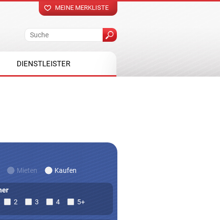
MEINE MERKLISTE
DIENSTLEISTER
Mieten
Kaufen
er
2
3
4
5+