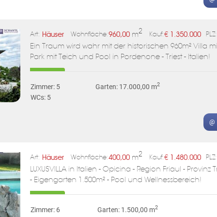
2
Häuser
960,00
m
€
1.350.000
Art:
Wohnfläche:
Kauf:
PLZ:
Ein Traum wird wahr mit der historischen 960m² Villa 
Park mit Teich und Pool in Pordenone - Triest - Italien!
2
Zimmer: 5
Garten: 17.000,00 m
WCs: 5
@ 
2
Häuser
400,00
m
€
1.480.000
Art:
Wohnfläche:
Kauf:
PLZ:
LUXUSVILLA in Italien - Opicina - Region Friaul - Provinz
- Eigengarten 1.500m² - Pool und Wellnessbereich!
2
Zimmer: 6
Garten: 1.500,00 m