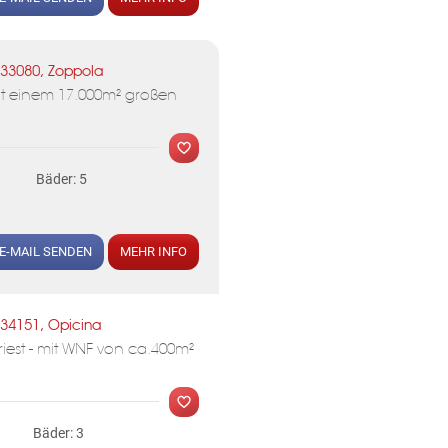
MER
33080, Zoppola
mit einem 17.000m² großen
Bäder: 5
KLIS
E-MAIL SENDEN
MEHR INFO
MER
34151, Opicina
 Triest - mit WNF von ca.400m²
Bäder: 3