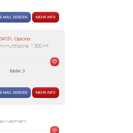
KLIS
E-MAIL SENDEN
MEHR INFO
MER
34151, Opicina
Wohnnutzfläche, 1.500 m²
Bäder: 3
KLIS
E-MAIL SENDEN
MEHR INFO
MER
telinvestment
KLIS