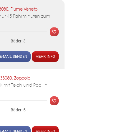
3080, Fiume Veneto
MER
t nur 45 Fahrminuten zum
Bäder: 3
E-MAIL SENDEN
MEHR INFO
33080, Zoppola
MER
k mit Teich und Pool in
Bäder: 5
E-MAIL SENDEN
MEHR INFO