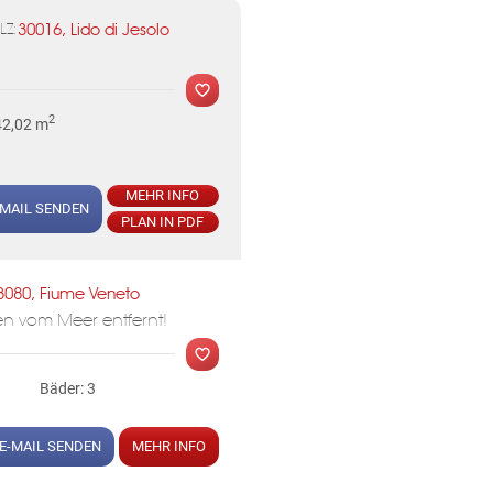
30016, Lido di Jesolo
LZ:
MER
2
42,02 m
MEHR INFO
-MAIL SENDEN
PLAN IN PDF
3080, Fiume Veneto
en vom Meer entfernt!
MER
Bäder: 3
E-MAIL SENDEN
MEHR INFO