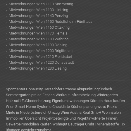
TE
Mietwohnungen Wien 1110 Simmering
Mietwohnungen Wien 1130 Hietzing
Mietwohnungen Wien 1140 Penzing
Mietwohnungen Wien 1150 Rudolfsheim-Fünfhaus
Mietwohnungen Wien 1160 Ottakring
Mietwohnungen Wien 1170 Hernals
Mietwohnungen Wien 1180 Währing
Mietwohnungen Wien 1190 Döbling
Mietwohnungen Wien 1200 Brigittenau
Mietwohnungen Wien 1210 Floridsdorf
Mietwohnungen Wien 1220 Donaustadt
Mietwohnungen Wien 1230 Liesing
Sportcenter Donaucity
Gerasdofer Strasse
akupunktur
gründach
Sommergarten preise
Fitness Workout
Infrarotheizung
Wintergarten
Holz
saft
Fußbodenheizung
Eigentumswohnungen Kärnten
Haus kaufen
Wien
Smart Home Systeme
Checkliste Küchenplanung
wdvs
Praxis
Miete in Niederösterreich
Umzug Wien
Austria Real GmbH
Wohnsalon
Immobilien
Übersicht Projektbeteiligte und Projektinvolvierte Firmen.
Gewerbeimmobilien kaufen
Wohngut Bauträger GmbH
Mineralstoffe
Trx
übungen
gewichtszunahme