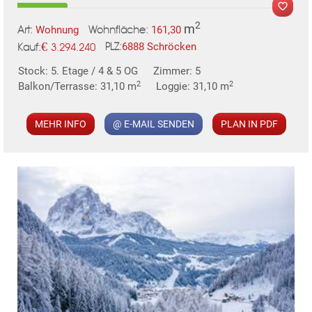
2
m
Wohnung
161,30
Art:
Wohnfläche:
€
6888 Schröcken
3.294.240
PLZ:
Kauf:
MER
Stock: 5. Etage / 4 & 5 OG
Zimmer: 5
2
2
Balkon/Terrasse: 31,10 m
Loggie: 31,10 m
MEHR INFO
@ E-MAIL SENDEN
PLAN IN PDF