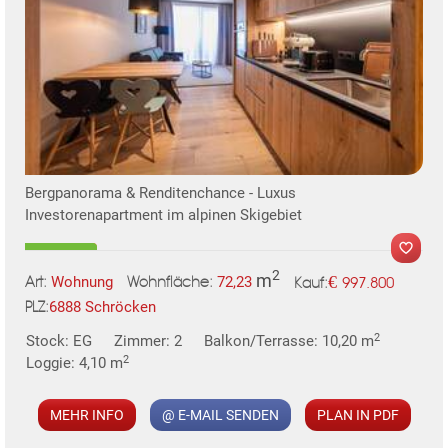
Bergpanorama & Renditenchance - Luxus
Investorenapartment im alpinen Skigebiet
2
m
€
Wohnung
72,23
997.800
Art:
Wohnfläche:
Kauf:
6888 Schröcken
PLZ:
2
Stock: EG
Zimmer: 2
Balkon/Terrasse: 10,20 m
2
Loggie: 4,10 m
MEHR INFO
@ E-MAIL SENDEN
PLAN IN PDF