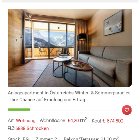
Anlageapartment in Österreichs Winter- & Sommerparadies
- Ihre Chance auf Erholung und Ertrag
2
m
€
Wohnung
64,20
874.800
Art:
Wohnfläche:
Kauf:
6888 Schröcken
PLZ:
MER
2
Stock: EG
Zimmer: 2
Balkon/Terrasse: 11,10 m