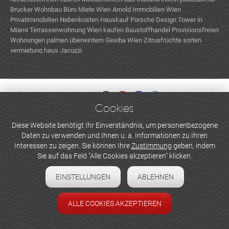
Brucker Wohnbau
Büro Miete Wien
Arnold Immobilien Wien
Privatimmobilien
Nebenkosten Hauskauf
Porsche Design Tower in
Miami
Terrassenwohnung Wien kaufen
Baustoffhandel
Provisionsfreien
Wohnungen
palmen überwintern
Gesiba Wien
Zitrusfrüchte sorten
vermietung haus
Jacuzzi
Cookies
WERBEN UND INSERIEREN
Diese Website benötigt Ihr Einverständnis, um personenbezogene
Daten zu verwenden und Ihnen u. a. Informationen zu Ihren
Newsletter abonnieren
Interessen zu zeigen. Sie können Ihre
Zustimmung
geben, indem
Sie auf das Feld "Alle Cookies akzeptieren" klicken.
Datenschutzerklärung
EINSTELLUNGEN
ABLEHNEN
Cookie-Einstellungen
Impressum
ALLE COOKIES AKZEPTIEREN