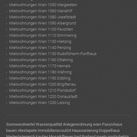
Mietwohnungen Wien 1050 Margareten
Mietwohnungen Wien 1060 Mariahilf
Mietwohnungen Wien 1080 Josefstadt
Mietwohnungen Wien 1090 Alsergrund
Mietwohnungen Wien 1100 Favoriten
Mietwohnungen Wien 1110 Simmering
Mietwohnungen Wien 1130 Hietzing
Mietwohnungen Wien 1140 Penzing
Mietwohnungen Wien 1150 Rudolfsheim-Fünfhaus
Mietwohnungen Wien 1160 Ottakring
Mietwohnungen Wien 1170 Hernals
Mietwohnungen Wien 1180 Währing
Mietwohnungen Wien 1190 Döbling
Mietwohnungen Wien 1200 Brigittenau
Mietwohnungen Wien 1210 Floridsdorf
Mietwohnungen Wien 1220 Donaustadt
Mietwohnungen Wien 1230 Liesing
Sonnwendviertel
Wasserqualität
Anlegerwohnung wien
Passivhaus
bauen
vliestapete
Immobilienscout24
Haussanierung
Doppelhaus
Niederösterreich kaufen
Mosaikfliesen bad
thailand inseln
poolzubehör