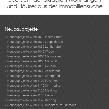
und Häuser aus der Immobiliensuche
Neubauprojekte
Neubauprojekte Wien 1010 Innere Stadt
Neubauprojekte Wien 1020 Leopoldstadt
Neubauprojekte Wien 1030 Landstraße
Neubauprojekte Wien 1040 Wieden
Neubauprojekte Wien 1050 Margareten
Neubauprojekte Wien 1060 Mariahilf
Neubauprojekte Wien 1070 Neubau
Neubauprojekte Wien 1080 Josefstadt
Neubauprojekte Wien 1090 Alsergrund
Neubauprojekte Wien 1100 Favoriten
Neubauprojekte Wien 1110 Simmering
Neubauprojekte Wien 1120 Meidling
Neubauprojekte Wien 1130 Hietzing
Neubauprojekte Wien 1140 Penzing
Neubauprojekte Wien 1150 Rudolfsheim-Fünfhaus