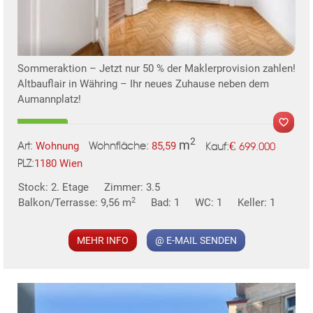
TE
Sommeraktion – Jetzt nur 50 % der Maklerprovision zahlen!
Altbauflair in Währing – Ihr neues Zuhause neben dem
Aumannplatz!
2
m
€
Wohnung
85,59
699.000
Art:
Wohnfläche:
Kauf:
1180 Wien
PLZ:
MER
Stock: 2. Etage
Zimmer: 3.5
2
Balkon/Terrasse: 9,56 m
Bad: 1
WC: 1
Keller: 1
MEHR INFO
@ E-MAIL SENDEN