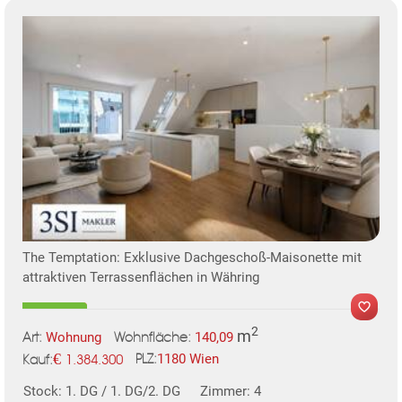
KLIS
The Temptation: Exklusive Dachgeschoß-Maisonette mit
TE
attraktiven Terrassenflächen in Währing
2
m
Wohnung
140,09
Art:
Wohnfläche:
€
1180 Wien
1.384.300
PLZ:
Kauf:
Stock: 1. DG / 1. DG/2. DG
Zimmer: 4
MER