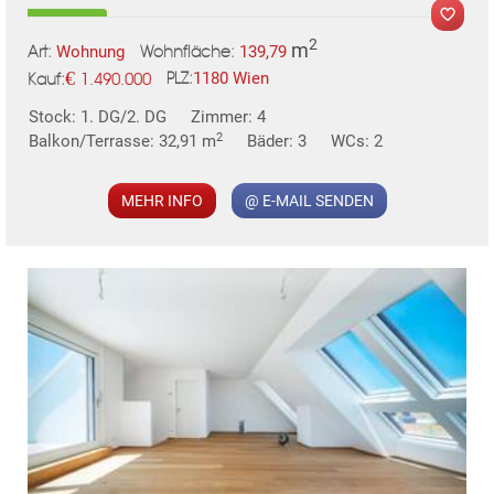
2
m
Wohnung
139,79
Art:
Wohnfläche:
€
1180 Wien
1.490.000
PLZ:
Kauf:
MER
Stock: 1. DG/2. DG
Zimmer: 4
2
Balkon/Terrasse: 32,91 m
Bäder: 3
WCs: 2
MEHR INFO
@ E-MAIL SENDEN