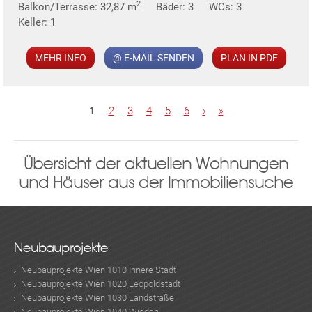
2
Balkon/Terrasse: 32,87 m
Bäder: 3
WCs: 3
Keller: 1
MEHR INFO
@ E-MAIL SENDEN
PLAN IN PDF
S
1
2
3
4
5
6
›
»
e
i
KLIS
Übersicht der aktuellen Wohnungen
t
und Häuser aus der Immobiliensuche
e
n
Neubauprojekte
Neubauprojekte Wien 1010 Innere Stadt
TE
Neubauprojekte Wien 1020 Leopoldstadt
Neubauprojekte Wien 1030 Landstraße
Neubauprojekte Wien 1040 Wieden