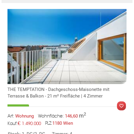
THE TEMPTATION - Dachgeschoss-Maisonette mit
Terrasse & Balkon - 21 m² Freifläche | 4 Zimmer
2
m
Wohnung
146,60
Art:
Wohnfläche:
€
1180 Wien
1.490.000
PLZ:
Kauf:
MER
Stock: 1. DG/2. DG
Zimmer: 4