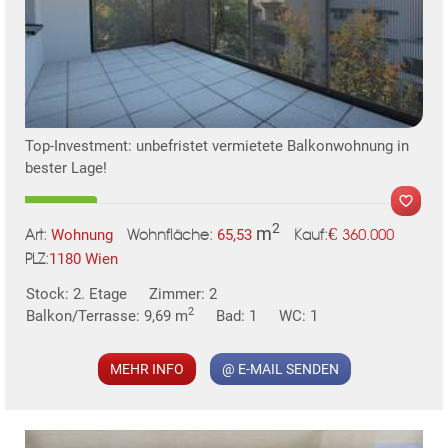
TE
Top-Investment: unbefristet vermietete Balkonwohnung in
bester Lage!
2
m
€
Wohnung
65,53
360.000
Art:
Wohnfläche:
Kauf:
1180 Wien
PLZ:
MER
Stock: 2. Etage
Zimmer: 2
2
Balkon/Terrasse: 9,69 m
Bad: 1
WC: 1
MEHR INFO
@ E-MAIL SENDEN