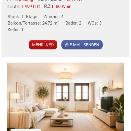
€
1180 Wien
1.999.000
PLZ:
Kauf:
MER
Stock: 1. Etage
Zimmer: 4
2
Balkon/Terrasse: 24,72 m
Bäder: 2
WCs: 3
Keller: 1
MEHR INFO
@ E-MAIL SENDEN
KLIS
TE