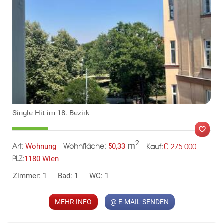
KLIS
TE
Single Hit im 18. Bezirk
2
m
€
Wohnung
50,33
275.000
Art:
Wohnfläche:
Kauf:
1180 Wien
PLZ:
Zimmer: 1
Bad: 1
WC: 1
MER
MEHR INFO
@ E-MAIL SENDEN