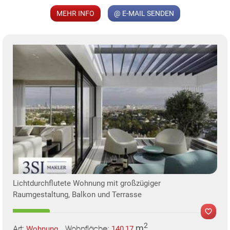
MEHR INFO
@ E-MAIL SENDEN
KLIS
TE
Lichtdurchflutete Wohnung mit großzügiger
Raumgestaltung, Balkon und Terrasse
2
m
Wohnung
140,17
Art:
Wohnfläche: