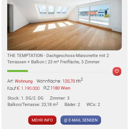
THE TEMPTATION - Dachgeschoss-Maisonette mit 2
Terrassen + Balkon | 23 m² Freifläche, 3 Zimmer
2
m
Wohnung
120,70
Art:
Wohnfläche:
€
1180 Wien
1.190.000
PLZ:
Kauf:
Stock: 1. DG/2. DG
Zimmer: 3
2
Balkon/Terrasse: 23,18 m
Bäder: 2
WCs: 2
MEHR INFO
@ E-MAIL SENDEN