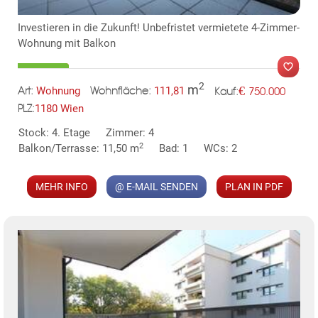
TE
Investieren in die Zukunft! Unbefristet vermietete 4-Zimmer-
Wohnung mit Balkon
2
m
€
Wohnung
111,81
750.000
Art:
Wohnfläche:
Kauf:
1180 Wien
PLZ:
MER
Stock: 4. Etage
Zimmer: 4
2
Balkon/Terrasse: 11,50 m
Bad: 1
WCs: 2
MEHR INFO
@ E-MAIL SENDEN
PLAN IN PDF
KLIS