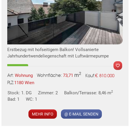
Erstbezug mit hofseitigem Balkon! Vollsanierte
Jahrhundertwendeliegenschaft mit Luftwärmepumpe
2
m
€
Wohnung
73,71
810.000
Art:
Wohnfläche:
Kauf:
1180 Wien
PLZ:
MER
2
Stock: 1. DG
Zimmer: 2
Balkon/Terrasse: 8,46 m
Bad: 1
WC: 1
MEHR INFO
@ E-MAIL SENDEN