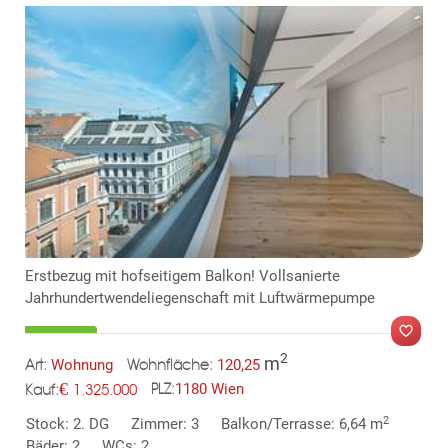
KLIS
Erstbezug mit hofseitigem Balkon! Vollsanierte
Jahrhundertwendeliegenschaft mit Luftwärmepumpe
2
m
Wohnung
120,25
Art:
Wohnfläche:
€
1180 Wien
1.325.000
PLZ:
Kauf:
MER
2
Stock: 2. DG
Zimmer: 3
Balkon/Terrasse: 6,64 m
Bäder: 2
WCs: 2