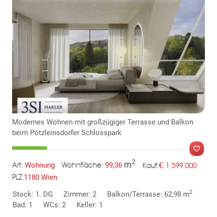
KLIS
TE
Modernes Wohnen mit großzügiger Terrasse und Balkon
beim Pötzleinsdorfer Schlosspark
2
m
€
Wohnung
99,36
1.599.000
Art:
Wohnfläche:
Kauf:
1180 Wien
PLZ:
MER
2
Stock: 1. DG
Zimmer: 2
Balkon/Terrasse: 62,98 m
Bad: 1
WCs: 2
Keller: 1