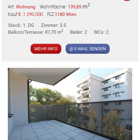
2
m
Wohnung
139,85
Art:
Wohnfläche:
€
1180 Wien
1.290.000
PLZ:
Kauf:
MER
Stock: 1. DG
Zimmer: 3.5
2
Balkon/Terrasse: 87,70 m
Bäder: 2
WCs: 2
MEHR INFO
@ E-MAIL SENDEN
KLIS