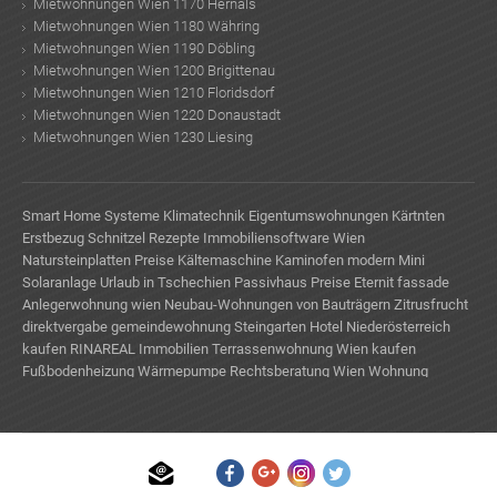
Mietwohnungen Wien 1170 Hernals
Mietwohnungen Wien 1180 Währing
Mietwohnungen Wien 1190 Döbling
Mietwohnungen Wien 1200 Brigittenau
Mietwohnungen Wien 1210 Floridsdorf
Mietwohnungen Wien 1220 Donaustadt
Mietwohnungen Wien 1230 Liesing
Smart Home Systeme
Klimatechnik
Eigentumswohnungen Kärtnten
Erstbezug
Schnitzel Rezepte
Immobiliensoftware Wien
Natursteinplatten Preise
Kältemaschine
Kaminofen modern
Mini
Solaranlage
Urlaub in Tschechien
Passivhaus Preise
Eternit fassade
Anlegerwohnung wien
Neubau-Wohnungen von Bauträgern
Zitrusfrucht
direktvergabe gemeindewohnung
Steingarten
Hotel Niederösterreich
kaufen
RINAREAL Immobilien
Terrassenwohnung Wien kaufen
Fußbodenheizung
Wärmepumpe
Rechtsberatung Wien
Wohnung
Einrichten
Wohnung finden Tipps
TE