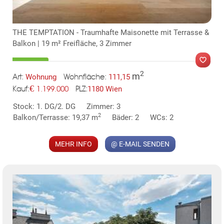
THE TEMPTATION - Traumhafte Maisonette mit Terrasse &
Balkon | 19 m² Freifläche, 3 Zimmer
2
m
Wohnung
111,15
Art:
Wohnfläche:
€
1180 Wien
1.199.000
PLZ:
Kauf:
MER
Stock: 1. DG/2. DG
Zimmer: 3
2
Balkon/Terrasse: 19,37 m
Bäder: 2
WCs: 2
MEHR INFO
@ E-MAIL SENDEN
KLIS