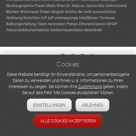
Neubauprojekte
Praxis Miete Wien
Dr. Marcus Januschke
Getrocknete
Blumen
Wohnraum finden
längste brücke der welt
aussenküche
Wohnung Einrichten
luft luft wärmepumpe
Holzfliesen Terrasse
Balkongestaltung
Türen renovieren Preise
Zitronenwasser
ISHAP
Personaldokumentations
Gartenmauersteine
dezentrale
Wohnraumlüftung
Wandbett
Cookies
WERBEN UND INSERIEREN
Diese Website benötigt Ihr Einverständnis, um personenbezogene
Daten zu verwenden und Ihnen u. a. Informationen zu Ihren
Newsletter abonnieren
Interessen zu zeigen. Sie können Ihre
Zustimmung
geben, indem
Sie auf das Feld "Alle Cookies akzeptieren" klicken.
Datenschutzerklärung
EINSTELLUNGEN
ABLEHNEN
Cookie-Einstellungen
Impressum
ALLE COOKIES AKZEPTIEREN