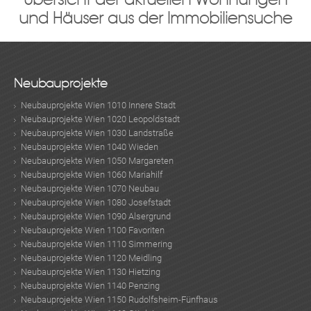
und Häuser aus der Immobiliensuche
Neubauprojekte
Neubauprojekte Wien 1010 Innere Stadt
Neubauprojekte Wien 1020 Leopoldstadt
Neubauprojekte Wien 1030 Landstraße
Neubauprojekte Wien 1040 Wieden
Neubauprojekte Wien 1050 Margareten
Neubauprojekte Wien 1060 Mariahilf
Neubauprojekte Wien 1070 Neubau
Neubauprojekte Wien 1080 Josefstadt
Neubauprojekte Wien 1090 Alsergrund
Neubauprojekte Wien 1100 Favoriten
Neubauprojekte Wien 1110 Simmering
Neubauprojekte Wien 1120 Meidling
Neubauprojekte Wien 1130 Hietzing
Neubauprojekte Wien 1140 Penzing
Neubauprojekte Wien 1150 Rudolfsheim-Fünfhaus