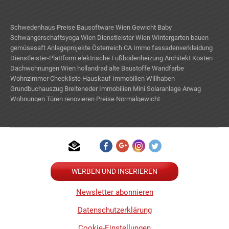
Schwedenhaus Preise
Bausoftware Wien
Gewicht Baby
Schwangerschaftsyoga Wien
Dienstleister Wien
Wintergarten bauen
gemüsesaft
Anlageprojekte Österreich
CA Immo
fassadenverkleidung
Dienstleister-Plattform
elektrische Fußbodenheizung
Architekt Kosten
Dachwohnungen Wien
hollandrad
alte Baustoffe
Wandfarbe
Wohnzimmer
Checkliste Hauskauf
Immobilien Willhaben
Grundbuchauszug
Breiteneder Immobilien
Mini Solaranlage
Arwag
Wohnungen
Türen renovieren Preise
Normalgewicht
WERBEN UND INSERIEREN
Newsletter abonnieren
Datenschutzerklärung
Cookie-Einstellungen