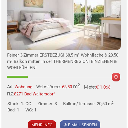
Feiner 3-Zimmer ERSTBEZUG! 68,5 m² Wohnfläche & 20,50
m² Balkon mitten in der THERMENREGION! EINZIEHEN &
WOHLFÜHLEN!
2
m
€
Wohnung
68,50
1.066
Art:
Wohnfläche:
Miete:
8271 Bad Waltersdorf
PLZ:
2
Stock: 1. OG
Zimmer: 3
Balkon/Terrasse: 20,50 m
Bad: 1
WC: 1
MEHR INFO
@ E-MAIL SENDEN