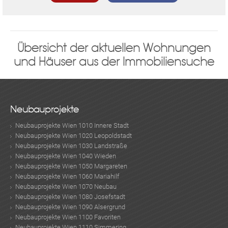
Übersicht der aktuellen Wohnungen
und Häuser aus der Immobiliensuche
Neubauprojekte
Neubauprojekte Wien 1010 Innere Stadt
Neubauprojekte Wien 1020 Leopoldstadt
Neubauprojekte Wien 1030 Landstraße
Neubauprojekte Wien 1040 Wieden
Neubauprojekte Wien 1050 Margareten
Neubauprojekte Wien 1060 Mariahilf
Neubauprojekte Wien 1070 Neubau
Neubauprojekte Wien 1080 Josefstadt
Neubauprojekte Wien 1090 Alsergrund
Neubauprojekte Wien 1100 Favoriten
Neubauprojekte Wien 1110 Simmering