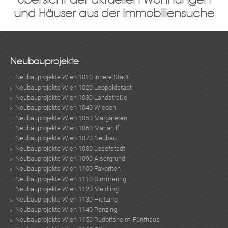
und Häuser aus der Immobiliensuche
Neubauprojekte
Neubauprojekte Wien 1010 Innere Stadt
Neubauprojekte Wien 1020 Leopoldstadt
Neubauprojekte Wien 1030 Landstraße
Neubauprojekte Wien 1040 Wieden
Neubauprojekte Wien 1050 Margareten
Neubauprojekte Wien 1060 Mariahilf
Neubauprojekte Wien 1070 Neubau
Neubauprojekte Wien 1080 Josefstadt
Neubauprojekte Wien 1090 Alsergrund
Neubauprojekte Wien 1100 Favoriten
Neubauprojekte Wien 1110 Simmering
Neubauprojekte Wien 1120 Meidling
Neubauprojekte Wien 1130 Hietzing
Neubauprojekte Wien 1140 Penzing
Neubauprojekte Wien 1150 Rudolfsheim-Fünfhaus