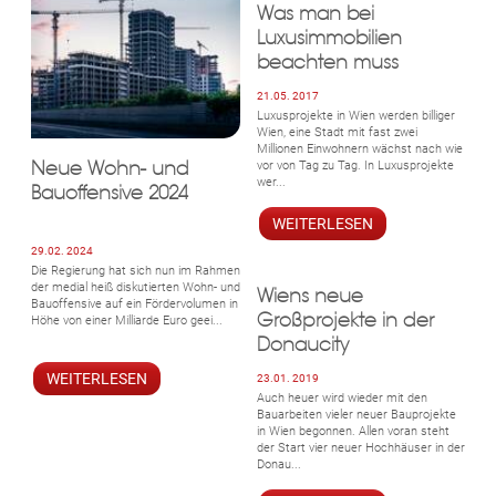
Was man bei
Luxusimmobilien
beachten muss
21.05. 2017
Luxusprojekte in Wien werden billiger
Wien, eine Stadt mit fast zwei
Millionen Einwohnern wächst nach wie
Neue Wohn- und
vor von Tag zu Tag. In Luxusprojekte
wer...
Bauoffensive 2024
WEITERLESEN
29.02. 2024
Die Regierung hat sich nun im Rahmen
der medial heiß diskutierten Wohn- und
Wiens neue
Bauoffensive auf ein Fördervolumen in
Großprojekte in der
Höhe von einer Milliarde Euro geei...
Donaucity
WEITERLESEN
23.01. 2019
Auch heuer wird wieder mit den
Bauarbeiten vieler neuer Bauprojekte
in Wien begonnen. Allen voran steht
der Start vier neuer Hochhäuser in der
Donau...