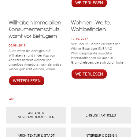
WEITERLESEN
Willhaben Immobilien:
Wohnen. Werte.
Konsumentenschutz
Wohlbefinden.
warnt vor Betrügern
17.10. 2017
Seit über 35 Jahren errichtet der
06.08. 2019
Wiener Bauträger SÜBA AG
Auch wenn die Anzeigen auf
Wohnbauprojekte sowohl in
Willhaben.at und in der App vom
innerstädtischen als auch in
Anbieter betreut werden und
Grünruhelagen, die sich durch hohe...
unseriöse Angebote normalerweise
wieder gelöscht werden, komm...
WEITERLESEN
WEITERLESEN
Alle
ANLAGE &
ENGLISH ARTICLES
VORSORGEIMMOBILIEN
ARCHITEKTUR & STADT
INTERIEUR & DESIGN