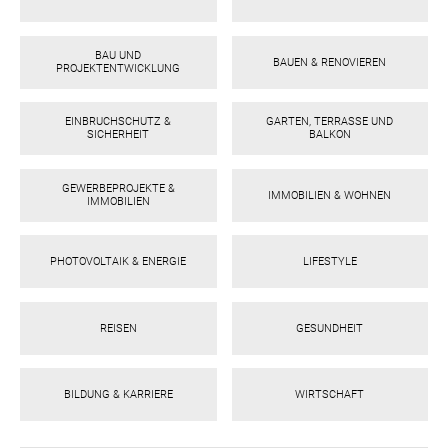
ebo
agr
tter
eres
ed
ats
BAU UND
BAUEN & RENOVIEREN
PROJEKTENTWICKLUNG
EINBRUCHSCHUTZ &
GARTEN, TERRASSE UND
SICHERHEIT
BALKON
GEWERBEPROJEKTE &
IMMOBILIEN & WOHNEN
IMMOBILIEN
PHOTOVOLTAIK & ENERGIE
LIFESTYLE
REISEN
GESUNDHEIT
BILDUNG & KARRIERE
WIRTSCHAFT