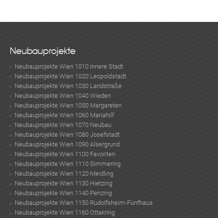
Neubauprojekte
Neubauprojekte Wien 1010 Innere Stadt
Neubauprojekte Wien 1020 Leopoldstadt
Neubauprojekte Wien 1030 Landstraße
Neubauprojekte Wien 1040 Wieden
Neubauprojekte Wien 1050 Margareten
Neubauprojekte Wien 1060 Mariahilf
Neubauprojekte Wien 1070 Neubau
Neubauprojekte Wien 1080 Josefstadt
Neubauprojekte Wien 1090 Alsergrund
Neubauprojekte Wien 1100 Favoriten
Neubauprojekte Wien 1110 Simmering
Neubauprojekte Wien 1120 Meidling
Neubauprojekte Wien 1130 Hietzing
Neubauprojekte Wien 1140 Penzing
Neubauprojekte Wien 1150 Rudolfsheim-Fünfhaus
Neubauprojekte Wien 1160 Ottakring