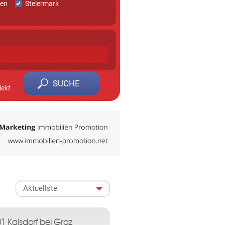
ten
Steiermark
jekt
 zu erhalten.
am vorzubeugen.
1 Kalsdorf bei Graz