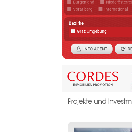
Burgenland
Niederösterre
Vorarlberg
International
Bezirke
Graz Umgebung
INFO-AGENT
Registrieren
Projekte und Investm
Ein Zweck zu t