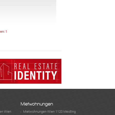
ormationen über die Verarbeitung
ten:
1
Mietwohnungen
en Wien
Mietwohnungen Wien 1120 Meidling