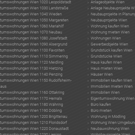
ntumswohnungen Wien 1020 Leopoldstadt
Anlageobjekte Wien
ntumswohnungen Wien 1030 Landstraße
Anlage Neubauprojekte W
ntumswohnungen Wien 1040 Wieden
Neubauprojekte in Planun
ntumswohnungen Wien 1050 Margareten
Neubauprojekte Wien
ntumswohnungen Wien 1060 Mariahilf
Wohnung kaufen Wien
ntumswohnungen Wien 1070 Neubau
Wohnung mieten Wien
ntumswohnungen Wien 1080 Josefstadt
Wohnungen Wien
ntumswohnungen Wien 1090 Alsergrund
Gewerbeobjekte Wien
ntumswohnungen Wien 1100 Favoriten
Grundstück kaufen Wien
ntumswohnungen Wien 1110 Simmering
Grundstücke Wien
ntumswohnungen Wien 1120 Meidling
Haus kaufen Wien
ntumswohnungen Wien 1130 Hietzing
Haus mieten Wien
ntumswohnungen Wien 1140 Penzing
Häuser Wien
ntumswohnungen Wien 1150 Rudolfsheim-
Immobilien kaufen Wien
haus
Immobilien mieten Wien
ntumswohnungen Wien 1160 Ottakring
Immobilien Wien
ntumswohnungen Wien 1170 Hernals
Eigentumswohnung Wien
ntumswohnungen Wien 1180 Währing
Büro kaufen
ntumswohnungen Wien 1190 Döbling
Büro mieten
ntumswohnungen Wien 1200 Brigittenau
Wohnung in Mödling
ntumswohnungen Wien 1210 Floridsdorf
Wohnung Wien Umgebun
ntumswohnungen Wien 1220 Donaustadt
Neubauwohnung Wien
ntumswohnungen Wien 1230 Liesing
Wohnbauprojekte Wien