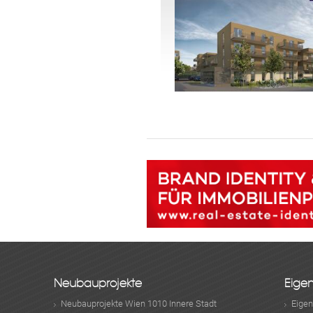
Damit wir ihre Anfrage verarbei
Neubauprojekte
Eige
Neubauprojekte Wien 1010 Innere Stadt
Eige