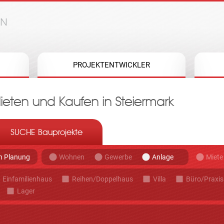
Jump to navigation
PROJEKTENTWICKLER
eten und Kaufen in Steiermark
SUCHE Bauprojekte
in Planung
Miete
Wohnen
Gewerbe
Anlage
Einfamilienhaus
Reihen/Doppelhaus
Villa
Büro/Praxis
Lager