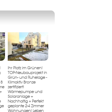
!
Ihr Platz im Grünen!
g
TOP-Neubauprojekt in
Grün- und Ruhelage -
 8
Klimaktiv Bronze
ume
zertifiziert!
+
Wärmepumpe und
Solaranlage +
e
Nachhaltig + Perfekt
age
geplante 2-4 Zimmer
Wohnungen! Leben