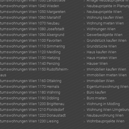
ntumswohnungen Wien 1030 Landstraße
Anlage Neubauprojekte W
ntumswohnungen Wien 1040 Wieden
Neubauprojekte in Planun
ntumswohnungen Wien 1050 Margareten
Neubauprojekte Wien
ntumswohnungen Wien 1060 Mariahilf
Wohnung kaufen Wien
ntumswohnungen Wien 1070 Neubau
Wohnung mieten Wien
ntumswohnungen Wien 1080 Josefstadt
Wohnungen Wien
ntumswohnungen Wien 1090 Alsergrund
Gewerbeobjekte Wien
ntumswohnungen Wien 1100 Favoriten
Grundstück kaufen Wien
ntumswohnungen Wien 1110 Simmering
Grundstücke Wien
ntumswohnungen Wien 1120 Meidling
Haus kaufen Wien
ntumswohnungen Wien 1130 Hietzing
Haus mieten Wien
ntumswohnungen Wien 1140 Penzing
Häuser Wien
ntumswohnungen Wien 1150 Rudolfsheim-
Immobilien kaufen Wien
haus
Immobilien mieten Wien
ntumswohnungen Wien 1160 Ottakring
Immobilien Wien
ntumswohnungen Wien 1170 Hernals
Eigentumswohnung Wien
ntumswohnungen Wien 1180 Währing
Büro kaufen
ntumswohnungen Wien 1190 Döbling
Büro mieten
ntumswohnungen Wien 1200 Brigittenau
Wohnung in Mödling
ntumswohnungen Wien 1210 Floridsdorf
Wohnung Wien Umgebun
ntumswohnungen Wien 1220 Donaustadt
Neubauwohnung Wien
ntumswohnungen Wien 1230 Liesing
Wohnbauprojekte Wien