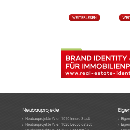
WEITERLESEN
WEI
Neubauprojekte
Eige
Neubauprojekte Wien 1010 Innere Stadt
Eige
Neubauprojekte Wien 1020 Leopoldstadt
Eige