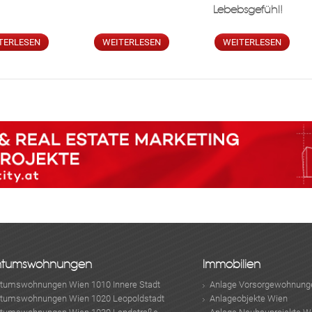
Lebebsgefühl!
TERLESEN
WEITERLESEN
WEITERLESEN
ntumswohnungen
Immobilien
ntumswohnungen Wien 1010 Innere Stadt
Anlage Vorsorgewohnung
ntumswohnungen Wien 1020 Leopoldstadt
Anlageobjekte Wien