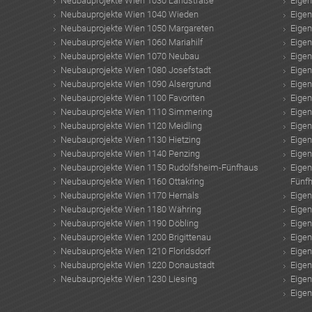
Neubauprojekte Wien 1030 Landstraße
Eige
Neubauprojekte Wien 1040 Wieden
Eige
Neubauprojekte Wien 1050 Margareten
Eige
Neubauprojekte Wien 1060 Mariahilf
Eige
Neubauprojekte Wien 1070 Neubau
Eige
Neubauprojekte Wien 1080 Josefstadt
Eige
Neubauprojekte Wien 1090 Alsergrund
Eige
Neubauprojekte Wien 1100 Favoriten
Eige
Neubauprojekte Wien 1110 Simmering
Eige
Neubauprojekte Wien 1120 Meidling
Eige
Neubauprojekte Wien 1130 Hietzing
Eige
Neubauprojekte Wien 1140 Penzing
Eige
Neubauprojekte Wien 1150 Rudolfsheim-Fünfhaus
Eige
Neubauprojekte Wien 1160 Ottakring
Fünf
Neubauprojekte Wien 1170 Hernals
Eige
Neubauprojekte Wien 1180 Währing
Eige
Neubauprojekte Wien 1190 Döbling
Eige
Neubauprojekte Wien 1200 Brigittenau
Eige
Neubauprojekte Wien 1210 Floridsdorf
Eige
Neubauprojekte Wien 1220 Donaustadt
Eige
Neubauprojekte Wien 1230 Liesing
Eige
Eige