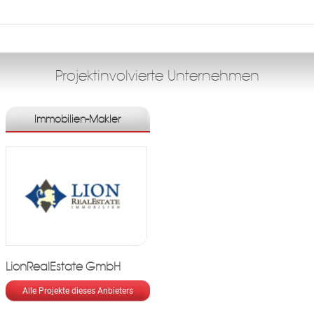
Projektinvolvierte Unternehmen
Immobilien-Makler
Fac
Inst
Twi
Pint
Link
LionRealEstate GmbH
Alle Projekte dieses Anbieters