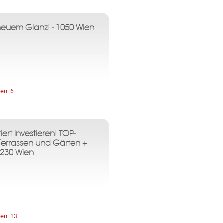
 neuem Glanz! - 1050 Wien
ten:
6
iert investieren! TOP-
errassen und Gärten +
1230 Wien
ten:
13