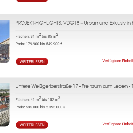
PROJEKT-HIGHLIGHTS: VDG18 – Urban und Exklusiv in F
2
2
Flächen:
31 m
bis 85 m
Preis:
179.900 bis 549.900 €
Verfügbare Einhei
WEITERLESEN
Untere Weißgerberstraße 17 - Freiraum zum Leben - 
2
2
Flächen:
41 m
bis 152 m
Preis:
595.000 bis 2.395.000 €
Verfügbare Einhei
WEITERLESEN