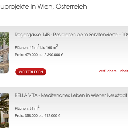
projekte in Wien, Österreich
Hier tragen Sie ein das Wort:
promotion
esten, ob Sie ein menschlicher Benutzer sind und um automatisierten Sp
Rögergasse 14B - Residieren beim Servitenviertel - 1
ten können, werden wir die von ihnen eingegebenen Daten verarbeiten. Inf
2
2
sowie den Schutz ihrer persönlichen Daten finden sie
hier
.
Flächen:
45 m
bis 160 m
Preis:
479.000 bis 2.390.000 €
ABONNIEREN
Verfügbare Einhei
WEITERLESEN
BELLA VITA - Mediterranes Leben in Wiener Neustadt
2
Flächen:
91 m
Preis:
358.000 bis 412.000 €