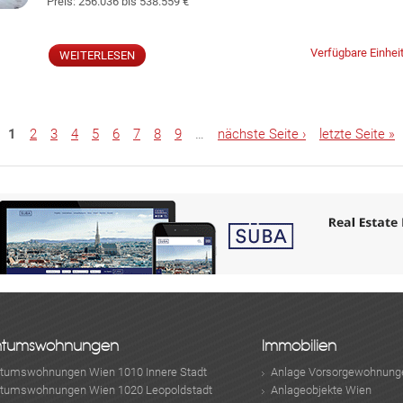
Preis:
256.036 bis 538.559 €
Verfügbare Einhei
WEITERLESEN
1
2
3
4
5
6
7
8
9
…
nächste Seite ›
letzte Seite »
ntumswohnungen
Immobilien
ntumswohnungen Wien 1010 Innere Stadt
Anlage Vorsorgewohnung
ntumswohnungen Wien 1020 Leopoldstadt
Anlageobjekte Wien