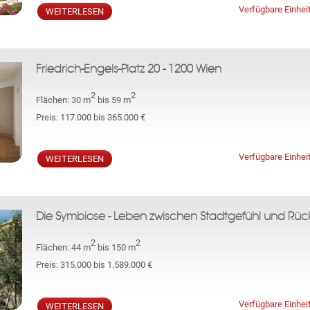
Verfügbare Einhei
WEITERLESEN
Friedrich-Engels-Platz 20 - 1200 Wien
2
2
Flächen:
30 m
bis 59 m
Preis:
117.000 bis 365.000 €
Verfügbare Einhei
WEITERLESEN
Die Symbiose - Leben zwischen Stadtgefühl und Rüc
2
2
Flächen:
44 m
bis 150 m
Preis:
315.000 bis 1.589.000 €
Verfügbare Einhei
WEITERLESEN