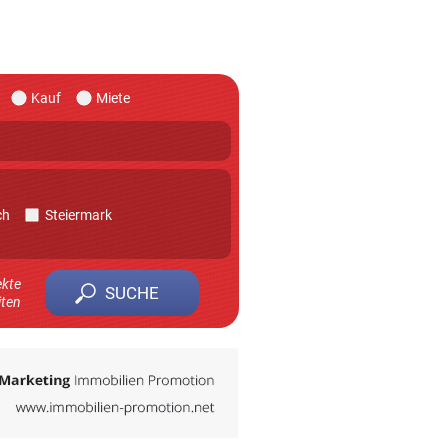
Kauf
Miete
ch
Steiermark
ekte
iten
 zu erhalten.