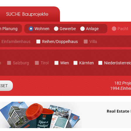
SUCHE Bauprojekte
in Planung
Pacht
Wohnen
Gewerbe
Anlage
Einfamilienhaus
Reihen/Doppelhaus
Villa
h
Salzburg
Tirol
Wien
Kärnten
Niederösterrei
182
Proj
1994
Einhe
 Sie sich um Informationen über neue Immo-Projekte im System
E-mail