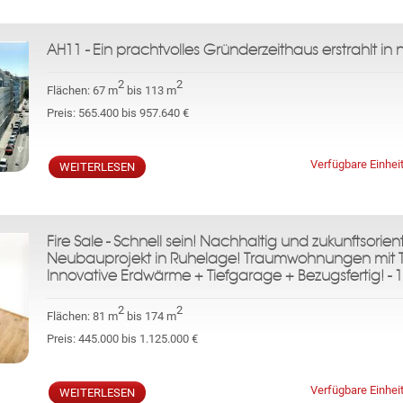
AH11 - Ein prachtvolles Gründerzeithaus erstrahlt in
2
2
Flächen:
67 m
bis 113 m
Preis:
565.400 bis 957.640 €
Verfügbare Einhei
WEITERLESEN
Fire Sale - Schnell sein! Nachhaltig und zukunftsorient
Neubauprojekt in Ruhelage! Traumwohnungen mit T
Innovative Erdwärme + Tiefgarage + Bezugsfertig! - 
2
2
Flächen:
81 m
bis 174 m
Preis:
445.000 bis 1.125.000 €
Verfügbare Einhei
WEITERLESEN