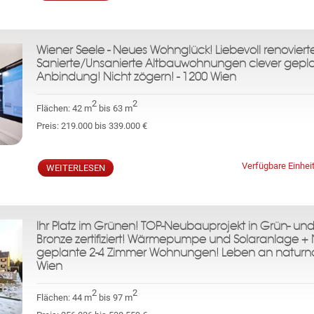
Wiener Seele - Neues Wohnglück! Liebevoll renovier
Sanierte/Unsanierte Altbauwohnungen clever geplant
Anbindung! Nicht zögern! - 1200 Wien
2
2
Flächen:
42 m
bis 63 m
Preis:
219.000 bis 339.000 €
Verfügbare Einhei
WEITERLESEN
Ihr Platz im Grünen! TOP-Neubauprojekt in Grün- und
Bronze zertifiziert! Wärmepumpe und Solaranlage + 
geplante 2-4 Zimmer Wohnungen! Leben an naturn
Wien
2
2
Flächen:
44 m
bis 97 m