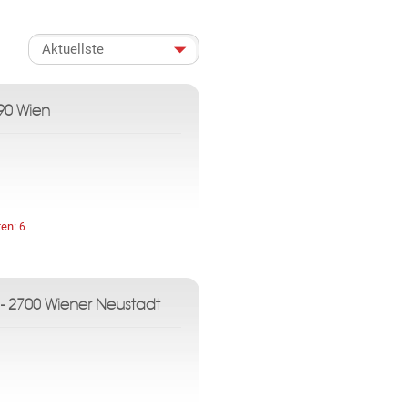
am vorzubeugen.
090 Wien
ormationen über die Verarbeitung
ten:
6
 - 2700 Wiener Neustadt