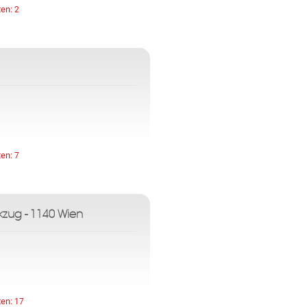
ten:
2
ten:
7
kzug - 1140 Wien
ten:
17