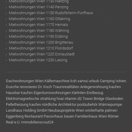
Mietwohnungen Wien 1130 Hietzing
Mietwohnungen Wien 1140 Penzing
Mietwohnungen Wien 1150 Rudolfsheim-Fünfhaus
Mietwohnungen Wien 1160 Ottakring
Mietwohnungen Wien 1170 Hernals
Mietwohnungen Wien 1180 Währing
Mietwohnungen Wien 1190 Döbling
Mietwohnungen Wien 1200 Brigittenau
Mietwohnungen Wien 1210 Floridsdorf
Mietwohnungen Wien 1220 Donaustadt
Mietwohnungen Wien 1230 Liesing
Dachwohnungen Wien
Kältemaschine
koh samui urlaub
Camping Istrien
Dusche renovieren
Dr. Koch Traumrealitäten
Anlegerwohnung kaufen
Hausbar kaufen
Eigentumswohnungen Kärtnten Erstbezug
Elektromagnetische strahlung
hoai
vitamin d2
Tower Bridge Glasboden
Pelletheizung kaufen
nördliche Architektur
poolzubehör
Wärmepumpe
Landhaus Holding GmbH
Neubauprojekte Wien
winterharte palmen
Eggenberg Restaurant
Passivhaus bauen
Familienhaus Wien
Römer
Real e.U.
Immobilienscout24