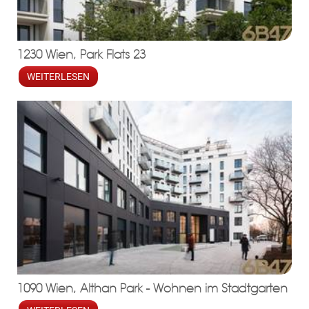
1230 Wien, Park Flats 23
WEITERLESEN
ebo
agr
tter
eres
ed
ats
1090 Wien, Althan Park - Wohnen im Stadtgarten