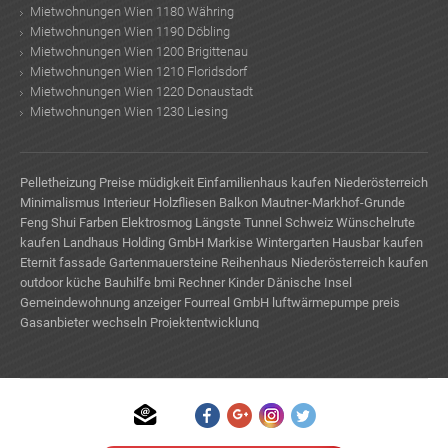
Mietwohnungen Wien 1180 Währing
Mietwohnungen Wien 1190 Döbling
Mietwohnungen Wien 1200 Brigittenau
Mietwohnungen Wien 1210 Floridsdorf
Mietwohnungen Wien 1220 Donaustadt
Mietwohnungen Wien 1230 Liesing
Pelletheizung Preise
müdigkeit
Einfamilienhaus kaufen Niederösterreich
Minimalismus Interieur
Holzfliesen Balkon
Mautner-Markhof-Grunde
Feng Shui Farben
Elektrosmog
Längste Tunnel Schweiz
Wünschelrute
kaufen
Landhaus Holding GmbH
Markise Wintergarten
Hausbar kaufen
Eternit fassade
Gartenmauersteine
Reihenhaus Niederösterreich kaufen
outdoor küche
Bauhilfe
bmi Rechner Kinder
Dänische Insel
Gemeindewohnung anzeiger
Fourreal GmbH
luftwärmepumpe preis
Gasanbieter wechseln
Projektentwicklung