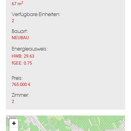
2
67 m
Verfügbare Einheiten:
2
Bauart:
NEUBAU
Fac
Inst
Twi
Pint
Link
Wh
Energieausweis:
HWB:
29.63
fGEE:
0.75
Preis:
765.000 €
Zimmer:
2
+