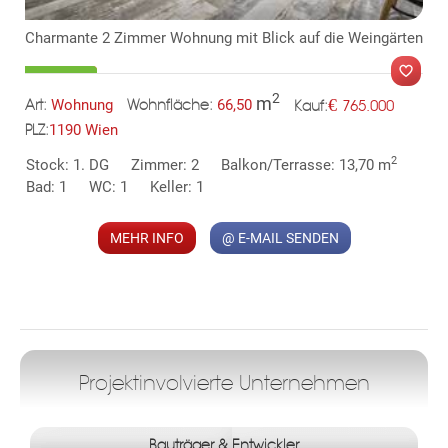
* Zusätzliche Lager/Hobbyraumflächen zur Verfügung
Charmante 2 Zimmer Wohnung mit Blick auf die Weingärten
2
m
€
Wohnung
66,50
765.000
Art:
Wohnfläche:
NEBENKOSTEN
Kauf:
1190 Wien
PLZ:
Der guten Ordnung halber halten wir fest, dass, sofern im
MER
2
Stock: 1. DG
Zimmer: 2
Balkon/Terrasse: 13,70 m
Angebot nicht anders vermerkt, bei erfolgreichem
Bad: 1
WC: 1
Keller: 1
Abschlussfall eine Provision anfällt, die den in der
Immobilienmaklerverordnung BGBI. 262 und 297/1996
MEHR INFO
@ E-MAIL SENDEN
festgelegten Sätzen entspricht – das sind 3 % des
Kaufpreises zzgl. 20 % USt. Diese Provisionspflicht besteht
auch dann, wenn Sie die Ihnen überlassenen Informationen an
Dritte weitergeben. Es besteht ein wirtschaftliches
Naheverhältnis zum Verkäufer.
Projektinvolvierte Unternehmen
Infrastruktur / Entfernungen
Gesundheit
Bauträger & Entwickler