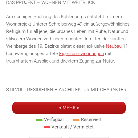
DAS PROJEKT – WOHNEN MIT WEITBLICK
Am sonnigen Südhang des Kahlenbergs entsteht mit dem
Wohnprojekt Unterer Schreiberweg 49 ein außergewöhnliches
Refugium für all jene, die urbanes Leben mit Ruhe, Natur und
stilvollem Wohnen verbinden möchten. Inmitten der sanften
Weinberge des 19. Bezirks bietet dieser exklusive
Neubau
11
hochwertig ausgestattete
Eigentumswohnungen
mit
traumhaftem Ausblick und direktem Zugang zur Natur.
STILVOLL RESIDIEREN – ARCHITEKTUR MIT CHARAKTER
Zeitlose Eleganz trifft moderne Raffinesse: Die durchdachte
» MEHR «
Architektur fügt sich harmonisch in das grüne, gewachsene
Umfeld ein und verleiht dem Projekt eine besondere Identität.
Verfügbar
Reserviert
Die langlebige Klinkerfassade, kombiniert mit hochwertigen
Verkauft / Vermietet
Ausstattungselementen, schafft ein stimmiges Gesamtbild –