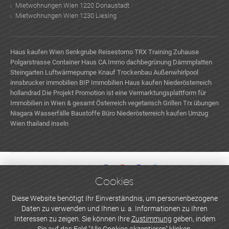
Mietwohnungen Wien 1220 Donaustadt
Mietwohnungen Wien 1230 Liesing
Haus kaufen Wien
Senkgrube
Reisestorno
TRX Training Zuhause
Polgarstrasse
Container Haus
CA Immo
dachbegrünung
Dämmplatten
Steingarten
Luftwärmepumpe
Knauf Trockenbau
Außenwhirlpool
innsbrucker immobilien
BIP Immobilien
Haus kaufen Niederösterreich
hollandrad
Die Projekt Promotion ist eine Vermarktungsplattform für
Immobilien in Wien & gesamt Österreich
vegetarisch Grillen
Trx übungen
Niagara Wasserfälle
Baustoffe
Büro Niederösterreich kaufen
Umzug
Wien
thailand inseln
Cookies
WERBEN UND INSERIEREN
Diese Website benötigt Ihr Einverständnis, um personenbezogene
Daten zu verwenden und Ihnen u. a. Informationen zu Ihren
Newsletter abonnieren
Interessen zu zeigen. Sie können Ihre
Zustimmung
geben, indem