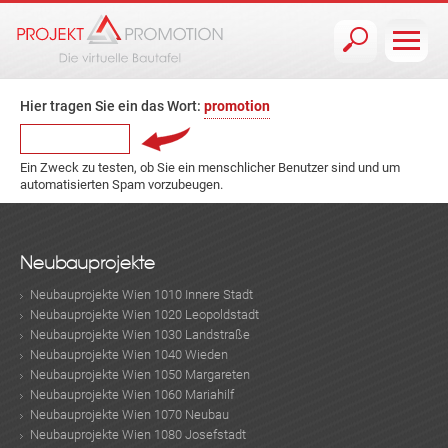
Jump to navigation
Hier tragen Sie ein das Wort:
promotion
Ein Zweck zu testen, ob Sie ein menschlicher Benutzer sind und um
automatisierten Spam vorzubeugen.
Neubauprojekte
Neubauprojekte Wien 1010 Innere Stadt
Neubauprojekte Wien 1020 Leopoldstadt
Neubauprojekte Wien 1030 Landstraße
Neubauprojekte Wien 1040 Wieden
Neubauprojekte Wien 1050 Margareten
Neubauprojekte Wien 1060 Mariahilf
Neubauprojekte Wien 1070 Neubau
Neubauprojekte Wien 1080 Josefstadt