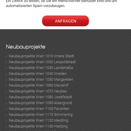
Ein Zweck zu testen, ob Sie ein menschlicher Benutzer sind und um
automatisierten Spam vorzubeugen.
Neubauprojekte
Neubauprojekte Wien 1010 Innere Stadt
Neubauprojekte Wien 1020 Leopoldstadt
Neubauprojekte Wien 1030 Landstraße
Neubauprojekte Wien 1040 Wieden
Neubauprojekte Wien 1050 Margareten
Neubauprojekte Wien 1060 Mariahilf
Neubauprojekte Wien 1070 Neubau
Neubauprojekte Wien 1080 Josefstadt
Neubauprojekte Wien 1090 Alsergrund
Neubauprojekte Wien 1100 Favoriten
Neubauprojekte Wien 1110 Simmering
Neubauprojekte Wien 1120 Meidling
Neubauprojekte Wien 1130 Hietzing