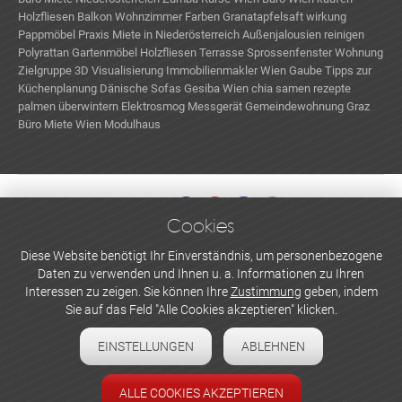
Holzfliesen Balkon
Wohnzimmer Farben
Granatapfelsaft wirkung
Pappmöbel
Praxis Miete in Niederösterreich
Außenjalousien reinigen
Polyrattan Gartenmöbel
Holzfliesen Terrasse
Sprossenfenster
Wohnung
Zielgruppe
3D Visualisierung
Immobilienmakler Wien
Gaube
Tipps zur
Küchenplanung
Dänische Sofas
Gesiba Wien
chia samen rezepte
palmen überwintern
Elektrosmog Messgerät
Gemeindewohnung Graz
Büro Miete Wien
Modulhaus
Cookies
WERBEN UND INSERIEREN
Diese Website benötigt Ihr Einverständnis, um personenbezogene
Daten zu verwenden und Ihnen u. a. Informationen zu Ihren
Newsletter abonnieren
Interessen zu zeigen. Sie können Ihre
Zustimmung
geben, indem
Sie auf das Feld "Alle Cookies akzeptieren" klicken.
Datenschutzerklärung
EINSTELLUNGEN
ABLEHNEN
Cookie-Einstellungen
Impressum
ALLE COOKIES AKZEPTIEREN