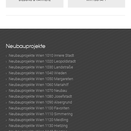
Neubauprojekte
Neubauprojekte Wien 1010 Innere Stadt
Neubauprojekte Wien 1020 Leopoldstadt
Neubauprojekte Wien 1030 Landstraße
Neubauprojekte Wien 1040 Wieden
Neubauprojekte Wien 1050 Margareten
Neubauprojekte Wien 1060 Mariahilf
Neubauprojekte Wien 1070 Neubau
Neubauprojekte Wien 1080 Josefstadt
Neubauprojekte Wien 1090 Alsergrund
Neubauprojekte Wien 1100 Favoriten
Neubauprojekte Wien 1110 Simmering
Neubauprojekte Wien 1120 Meidling
Neubauprojekte Wien 1130 Hietzing