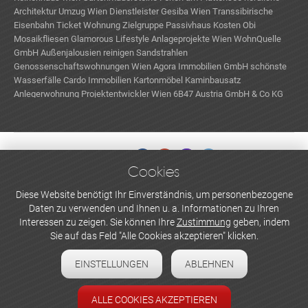
Architektur
Umzug Wien
Dienstleister
Gesiba Wien
Transsibirische
Eisenbahn Ticket
Wohnung Zielgruppe
Passivhaus Kosten
Obi
Mosaikfliesen
Glamorous Lifestyle
Anlageprojekte Wien
WohnQuelle
GmbH
Außenjalousien reinigen
Sandstrahlen
Genossenschaftswohnungen Wien
Agora Immobilien GmbH
schönste
Wasserfälle
Cardo Immobilien
Kartonmöbel
Kaminbausatz
Anlegerwohnung
Projektentwickler Wien
6B47 Austria GmbH & Co KG
Cookies
WERBEN UND INSERIEREN
Diese Website benötigt Ihr Einverständnis, um personenbezogene
Daten zu verwenden und Ihnen u. a. Informationen zu Ihren
Newsletter abonnieren
Interessen zu zeigen. Sie können Ihre
Zustimmung
geben, indem
Sie auf das Feld "Alle Cookies akzeptieren" klicken.
Datenschutzerklärung
EINSTELLUNGEN
ABLEHNEN
Cookie-Einstellungen
Impressum
ALLE COOKIES AKZEPTIEREN