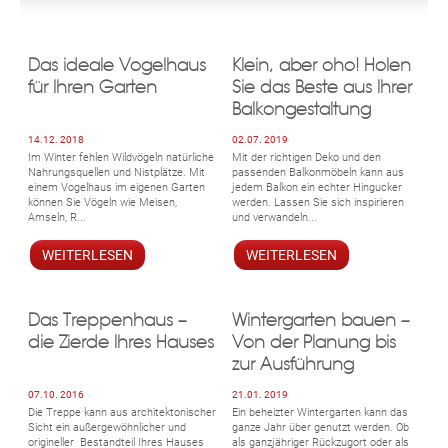
Das ideale Vogelhaus
Klein, aber oho! Holen
für Ihren Garten
Sie das Beste aus Ihrer
Balkongestaltung
14.12. 2018
02.07. 2019
Im Winter fehlen Wildvögeln natürliche
Mit der richtigen Deko und den
Nahrungsquellen und Nistplätze. Mit
passenden Balkonmöbeln kann aus
einem Vogelhaus im eigenen Garten
jedem Balkon ein echter Hingucker
können Sie Vögeln wie Meisen,
werden. Lassen Sie sich inspirieren
Amseln, R...
und verwandeln...
WEITERLESEN
WEITERLESEN
Das Treppenhaus –
Wintergarten bauen –
die Zierde Ihres Hauses
Von der Planung bis
zur Ausführung
07.10. 2016
21.01. 2019
Die Treppe kann aus architektonischer
Ein beheizter Wintergarten kann das
Sicht ein außergewöhnlicher und
ganze Jahr über genutzt werden. Ob
origineller Bestandteil Ihres Hauses
als ganzjähriger Rückzugort oder als