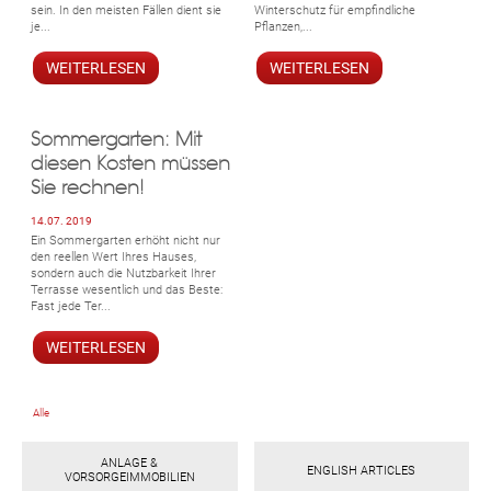
sein. In den meisten Fällen dient sie
Winterschutz für empfindliche
je...
Pflanzen,...
WEITERLESEN
WEITERLESEN
Sommergarten: Mit
diesen Kosten müssen
Sie rechnen!
14.07. 2019
Ein Sommergarten erhöht nicht nur
den reellen Wert Ihres Hauses,
sondern auch die Nutzbarkeit Ihrer
Terrasse wesentlich und das Beste:
Fast jede Ter...
WEITERLESEN
Alle
ebo
agr
tter
eres
ed
ats
ANLAGE &
ENGLISH ARTICLES
VORSORGEIMMOBILIEN