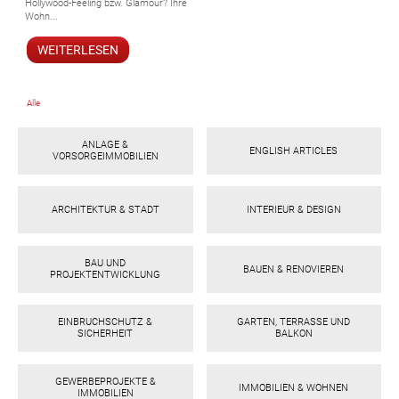
Hollywood-Feeling bzw. Glamour? Ihre
ebo
agr
tter
eres
ed
ats
Wohn...
WEITERLESEN
Alle
ANLAGE &
ENGLISH ARTICLES
VORSORGEIMMOBILIEN
ARCHITEKTUR & STADT
INTERIEUR & DESIGN
BAU UND
BAUEN & RENOVIEREN
PROJEKTENTWICKLUNG
EINBRUCHSCHUTZ &
GARTEN, TERRASSE UND
SICHERHEIT
BALKON
GEWERBEPROJEKTE &
IMMOBILIEN & WOHNEN
IMMOBILIEN