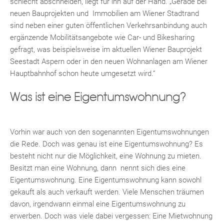
schlecht abschneiden, liegt für ihn auf der Hand. „Gerade bei
neuen Bauprojekten und Immobilien am Wiener Stadtrand
sind neben einer guten öffentlichen Verkehrsanbindung auch
ergänzende Mobilitätsangebote wie Car- und Bikesharing
gefragt, was beispielsweise im aktuellen Wiener Bauprojekt
Seestadt Aspern oder in den neuen Wohnanlagen am Wiener
Hauptbahnhof schon heute umgesetzt wird.“
Was ist eine Eigentumswohnung?
Fac
Inst
Twi
Pint
Link
Wh
Vorhin war auch von den sogenannten Eigentumswohnungen
die Rede. Doch was genau ist eine Eigentumswohnung? Es
besteht nicht nur die Möglichkeit, eine Wohnung zu mieten.
Besitzt man eine Wohnung, dann nennt sich dies eine
Eigentumswohnung. Eine Eigentumswohnung kann sowohl
gekauft als auch verkauft werden. Viele Menschen träumen
davon, irgendwann einmal eine Eigentumswohnung zu
erwerben. Doch was viele dabei vergessen: Eine Mietwohnung