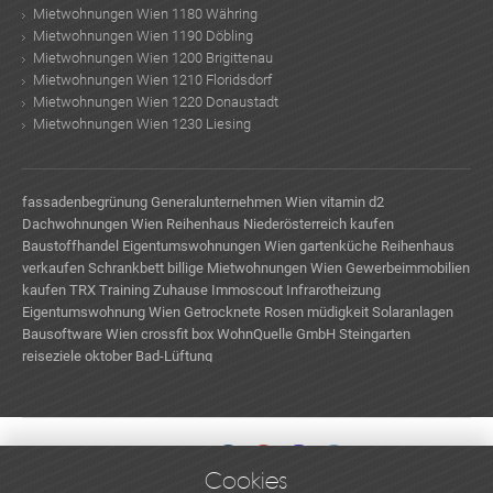
Mietwohnungen Wien 1180 Währing
Mietwohnungen Wien 1190 Döbling
Mietwohnungen Wien 1200 Brigittenau
Mietwohnungen Wien 1210 Floridsdorf
Mietwohnungen Wien 1220 Donaustadt
Mietwohnungen Wien 1230 Liesing
fassadenbegrünung
Generalunternehmen Wien
vitamin d2
Dachwohnungen Wien
Reihenhaus Niederösterreich kaufen
Baustoffhandel
Eigentumswohnungen Wien
gartenküche
Reihenhaus
verkaufen
Schrankbett
billige Mietwohnungen Wien
Gewerbeimmobilien
kaufen
TRX Training Zuhause
Immoscout
Infrarotheizung
Eigentumswohnung Wien
Getrocknete Rosen
müdigkeit
Solaranlagen
Bausoftware Wien
crossfit box
WohnQuelle GmbH
Steingarten
reiseziele oktober
Bad-Lüftung
Cookies