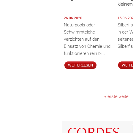
kleinen
26.06.2020
15.06.20
Naturpools oder
Silberf
Schwimmteiche
in der 
verzichten auf den
seltene
Einsatz von Chemie und
Silberfi
funktionieren rein bi...
WEITERLESEN
WEIT
« erste Seite
S
e
i
t