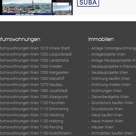
ntumswohnungen
Immobilien
ntumswohnungen Wien 1010 Innere Stadt
Anlage Vorsorgewohnung
ntumswohnungen Wien 1020 Leopoldstadt
Anlageobjekte Wien
ntumswohnungen Wien 1030 Landstraße
Anlage Neubauprojekte W
ntumswohnungen Wien 1040 Wieden
Neubauprojekte in Planun
ntumswohnungen Wien 1050 Margareten
Neubauprojekte Wien
ntumswohnungen Wien 1060 Mariahilf
Wohnung kaufen Wien
ntumswohnungen Wien 1070 Neubau
Wohnung mieten Wien
ntumswohnungen Wien 1080 Josefstadt
Wohnungen Wien
ntumswohnungen Wien 1090 Alsergrund
Gewerbeobjekte Wien
ntumswohnungen Wien 1100 Favoriten
Grundstück kaufen Wien
ntumswohnungen Wien 1110 Simmering
Grundstücke Wien
ntumswohnungen Wien 1120 Meidling
Haus kaufen Wien
ntumswohnungen Wien 1130 Hietzing
Haus mieten Wien
ntumswohnungen Wien 1140 Penzing
Häuser Wien
ntumswohnungen Wien 1150 Rudolfsheim-
Immobilien kaufen Wien