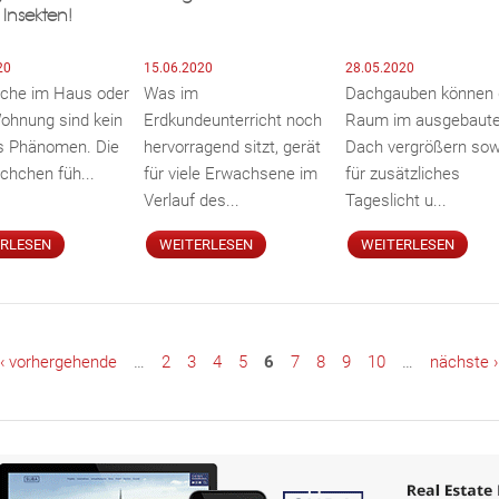
 Insekten!
20
15.06.2020
28.05.2020
ische im Haus oder
Was im
Dachgauben können 
Wohnung sind kein
Erdkundeunterricht noch
Raum im ausgebaut
s Phänomen. Die
hervorragend sitzt, gerät
Dach vergrößern sow
schchen füh...
für viele Erwachsene im
für zusätzliches
Verlauf des...
Tageslicht u...
ERLESEN
WEITERLESEN
WEITERLESEN
‹ vorhergehende
…
2
3
4
5
6
7
8
9
10
…
nächste ›