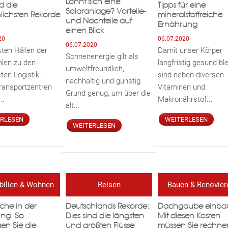
Lohnt sich eine
d die
Tipps für eine
Solaranlage? Vorteile-
lichsten Rekorde
mineralstoffreiche
und Nachteile auf
Ernährung
einen Blick
20
06.07.2020
06.07.2020
ßten Häfen der
Damit unser Körper
Sonnenenergie gilt als
hlen zu den
langfristig gesund ble
umweltfreundlich,
ten Logistik-
sind neben diversen
nachhaltig und günstig.
ransportzentren
Vitaminen und
Grund genug, um über die
..
Makronährstof...
alt...
ERLESEN
WEITERLESEN
WEITERLESEN
ilien & Wohnen
Reisen
Bauen & Renovier
ische in der
Deutschlands Rekorde:
Dachgaube einba
ng: So
Dies sind die längsten
Mit diesen Kosten
gen Sie die
und größten Flüsse
müssen Sie rechne