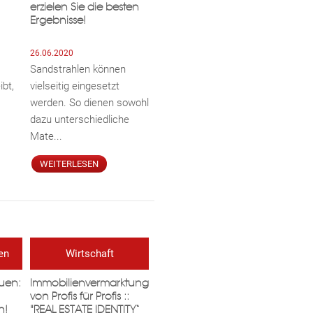
erzielen Sie die besten
Ergebnisse!
26.06.2020
Sandstrahlen können
ibt,
vielseitig eingesetzt
werden. So dienen sowohl
dazu unterschiedliche
Mate...
WEITERLESEN
en
Wirtschaft
uen:
Immobilien­­­vermarktung
von Profis für Profis ::
n!
"REAL ESTATE IDENTITY“