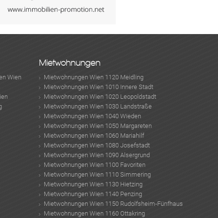
Mietwohnungen
en Wien
Mietwohnungen Wien 1120 Meidling
Mietwohnungen Wien 1010 Innere Stadt
ien
Mietwohnungen Wien 1020 Leopoldstadt
g
Mietwohnungen Wien 1030 Landstraße
Mietwohnungen Wien 1040 Wieden
Mietwohnungen Wien 1050 Margareten
Mietwohnungen Wien 1060 Mariahilf
Mietwohnungen Wien 1080 Josefstadt
Mietwohnungen Wien 1090 Alsergrund
Mietwohnungen Wien 1100 Favoriten
Mietwohnungen Wien 1110 Simmering
Mietwohnungen Wien 1130 Hietzing
Mietwohnungen Wien 1140 Penzing
Mietwohnungen Wien 1150 Rudolfsheim-Fünfhaus
Mietwohnungen Wien 1160 Ottakring