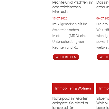
Rechte und Pflichten im
Das sin
österreichischen
erstaun
Mietrecht
13.07.2020
06.07.20
Im Allgemeinen gilt im
Die grö
österreichischen
Welt zä
Mietrecht (MRG) eine
wichtigs
Unterscheidung von
sowie T
Rechten und P...
weltwei.
WEITERLESEN
WEIT
Immobilien & Wohnen
Immob
Naturpool im Garten
Silberf
anlegen: So bleibt er
Wohnu
lange schön!
beseiti