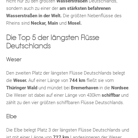
nicht nur zu den größten
Wasserstraßen
Deutschlands,
sondern auch zu einer der
am stärksten befahrenen
Wasserstraßen in der Welt.
Die größten Nebenflüsse des
Rheins sind
Neckar, Main
und
Mosel.
Die Top 5 der längsten Flüsse
Deutschlands
Weser
Fac
Inst
Twi
Pint
Link
Wh
Den zweiten Platz der längsten Flüsse Deutschlands belegt
die
Weser.
Auf einer Länge von
744 km
fließt sie vom
Thüringer Wald
und mündet bei
Bremerhaven
in die
Nordsee
.
Die Weser ist dabei auf einer Länge von 430km
schiffbar
und
zählt zu den vier größten schiffbaren Flüsse Deutschlands.
Elbe
Die Elbe belegt Platz 3 der längsten Flüsse Deutschlands und
ist mit einer Länge von
727 km
Landesinneren der Weser