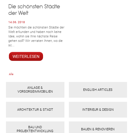
Die schönsten Städte
der Welt
14.06. 2018
Sie möchten die schönsten Städte der
Welt erkunden und haben noch keine
Idee, wohin sie Ihre nächste Reise
gehen soll? Wir verraten Ihnen, wo die
sc...
WEITERLESEN
Alle
ANLAGE &
ENGLISH ARTICLES
VORSORGEIMMOBILIEN
ARCHITEKTUR & STADT
INTERIEUR & DESIGN
BAU UND
BAUEN & RENOVIEREN
PROJEKTENTWICKLUNG