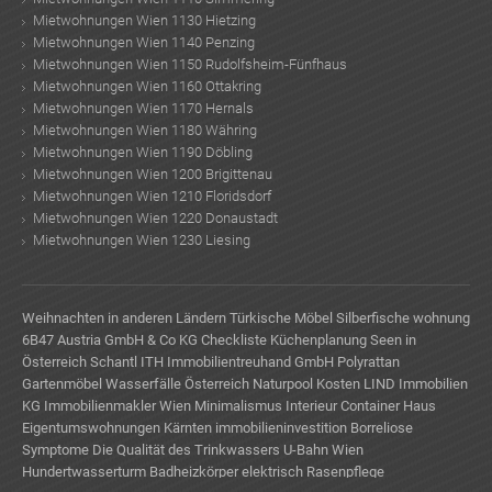
Mietwohnungen Wien 1130 Hietzing
Mietwohnungen Wien 1140 Penzing
Mietwohnungen Wien 1150 Rudolfsheim-Fünfhaus
Mietwohnungen Wien 1160 Ottakring
Mietwohnungen Wien 1170 Hernals
Mietwohnungen Wien 1180 Währing
Mietwohnungen Wien 1190 Döbling
Mietwohnungen Wien 1200 Brigittenau
Mietwohnungen Wien 1210 Floridsdorf
Mietwohnungen Wien 1220 Donaustadt
Mietwohnungen Wien 1230 Liesing
ok
am
t
in
up
Weihnachten in anderen Ländern
Türkische Möbel
Silberfische wohnung
6B47 Austria GmbH & Co KG
Checkliste Küchenplanung
Seen in
Österreich
Schantl ITH Immobilientreuhand GmbH
Polyrattan
Gartenmöbel
Wasserfälle Österreich
Naturpool Kosten
LIND Immobilien
KG
Immobilienmakler Wien
Minimalismus Interieur
Container Haus
Eigentumswohnungen Kärnten
immobilieninvestition
Borreliose
Symptome
Die Qualität des Trinkwassers
U-Bahn Wien
Hundertwasserturm
Badheizkörper elektrisch
Rasenpflege