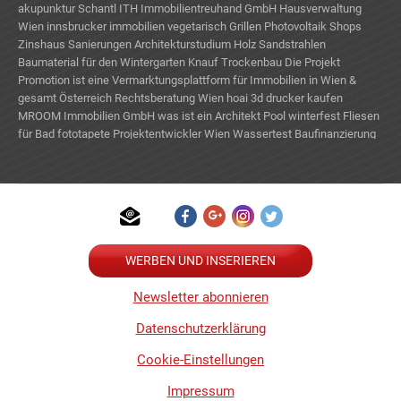
akupunktur
Schantl ITH Immobilientreuhand GmbH
Hausverwaltung
Wien
innsbrucker immobilien
vegetarisch Grillen
Photovoltaik Shops
Zinshaus Sanierungen
Architekturstudium
Holz Sandstrahlen
Baumaterial für den Wintergarten
Knauf Trockenbau
Die Projekt
Promotion ist eine Vermarktungsplattform für Immobilien in Wien &
gesamt Österreich
Rechtsberatung Wien
hoai
3d drucker kaufen
MROOM Immobilien GmbH
was ist ein Architekt
Pool winterfest
Fliesen
für Bad
fototapete
Projektentwickler Wien
Wassertest
Baufinanzierung
Wien
Präsentation Bauträger Neubauprojekte
Dänische Design Möbel
WERBEN UND INSERIEREN
Newsletter abonnieren
Datenschutzerklärung
Cookie-Einstellungen
Impressum