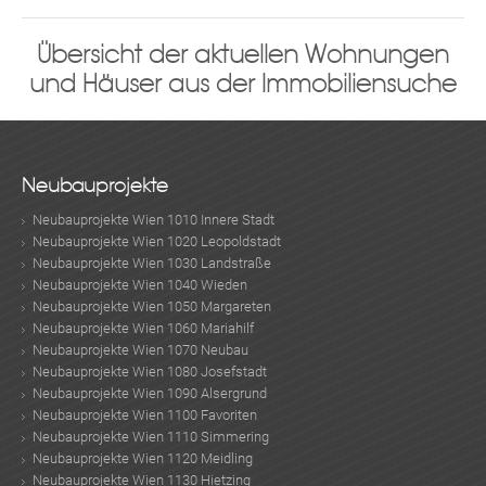
Übersicht der aktuellen Wohnungen
und Häuser aus der Immobiliensuche
Neubauprojekte
Neubauprojekte Wien 1010 Innere Stadt
Neubauprojekte Wien 1020 Leopoldstadt
Neubauprojekte Wien 1030 Landstraße
Neubauprojekte Wien 1040 Wieden
Neubauprojekte Wien 1050 Margareten
Neubauprojekte Wien 1060 Mariahilf
Neubauprojekte Wien 1070 Neubau
Neubauprojekte Wien 1080 Josefstadt
Neubauprojekte Wien 1090 Alsergrund
Neubauprojekte Wien 1100 Favoriten
Neubauprojekte Wien 1110 Simmering
Neubauprojekte Wien 1120 Meidling
MER
Neubauprojekte Wien 1130 Hietzing