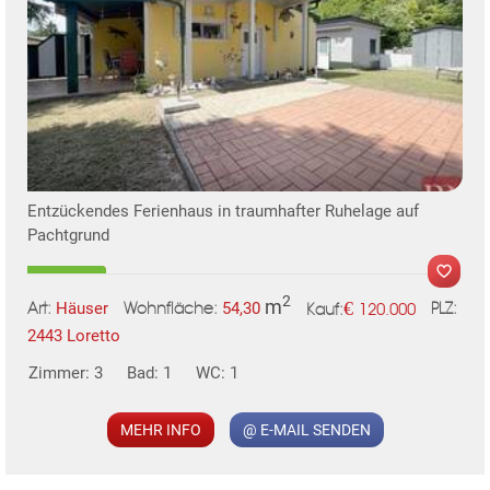
Entzückendes Ferienhaus in traumhafter Ruhelage auf
Pachtgrund
2
m
€
Häuser
54,30
120.000
Art:
Wohnfläche:
PLZ:
Kauf:
2443 Loretto
Zimmer: 3
Bad: 1
WC: 1
MEHR INFO
@ E-MAIL SENDEN