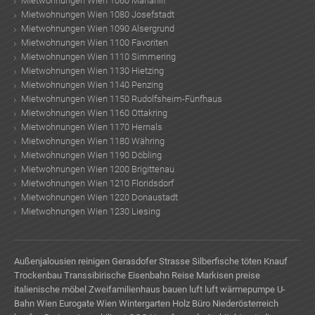
Mietwohnungen Wien 1060 Mariahilf
Mietwohnungen Wien 1080 Josefstadt
Mietwohnungen Wien 1090 Alsergrund
Mietwohnungen Wien 1100 Favoriten
Mietwohnungen Wien 1110 Simmering
Mietwohnungen Wien 1130 Hietzing
Mietwohnungen Wien 1140 Penzing
Mietwohnungen Wien 1150 Rudolfsheim-Fünfhaus
Mietwohnungen Wien 1160 Ottakring
Mietwohnungen Wien 1170 Hernals
Mietwohnungen Wien 1180 Währing
Mietwohnungen Wien 1190 Döbling
Mietwohnungen Wien 1200 Brigittenau
Mietwohnungen Wien 1210 Floridsdorf
Mietwohnungen Wien 1220 Donaustadt
Mietwohnungen Wien 1230 Liesing
Außenjalousien reinigen
Gerasdofer Strasse
Silberfische töten
Knauf
Trockenbau
Transsibirische Eisenbahn Reise
Markisen preise
italienische möbel
Zweifamilienhaus bauen
luft luft wärmepumpe
U-
Bahn Wien
Eurogate Wien
Wintergarten Holz
Büro Niederösterreich