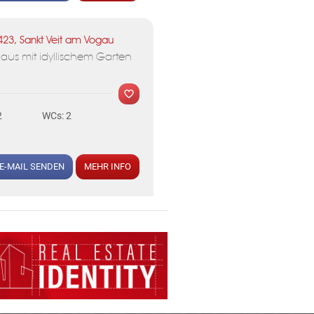
423, Sankt Veit am Vogau
us mit idyllischem Garten
2
WCs: 2
E-MAIL SENDEN
MEHR INFO
MER