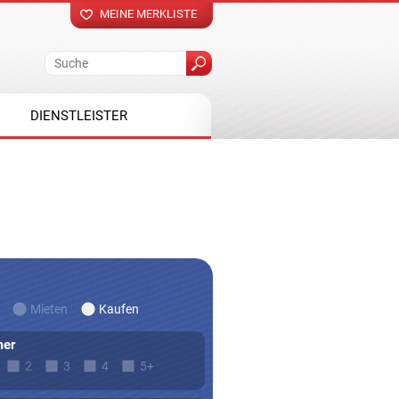
MEINE MERKLISTE
DIENSTLEISTER
Mieten
Kaufen
er
2
3
4
5+