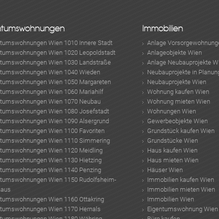
ntumswohnungen
Immobilien
ntumswohnungen Wien 1010 Innere Stadt
Anlage Vorsorgewohnung
ntumswohnungen Wien 1020 Leopoldstadt
Anlageobjekte Wien
ntumswohnungen Wien 1030 Landstraße
Anlage Neubauprojekte W
ntumswohnungen Wien 1040 Wieden
Neubauprojekte in Planun
ntumswohnungen Wien 1050 Margareten
Neubauprojekte Wien
ntumswohnungen Wien 1060 Mariahilf
Wohnung kaufen Wien
ntumswohnungen Wien 1070 Neubau
Wohnung mieten Wien
ntumswohnungen Wien 1080 Josefstadt
Wohnungen Wien
ntumswohnungen Wien 1090 Alsergrund
Gewerbeobjekte Wien
ntumswohnungen Wien 1100 Favoriten
Grundstück kaufen Wien
ntumswohnungen Wien 1110 Simmering
Grundstücke Wien
ntumswohnungen Wien 1120 Meidling
Haus kaufen Wien
ntumswohnungen Wien 1130 Hietzing
Haus mieten Wien
ntumswohnungen Wien 1140 Penzing
Häuser Wien
ntumswohnungen Wien 1150 Rudolfsheim-
Immobilien kaufen Wien
haus
Immobilien mieten Wien
ntumswohnungen Wien 1160 Ottakring
Immobilien Wien
ntumswohnungen Wien 1170 Hernals
Eigentumswohnung Wien
ntumswohnungen Wien 1180 Währing
Büro kaufen