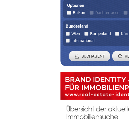
Optionen
Balkon
Dachterrasse
Bundesland
Wien
Burgenland
Kär
International
SUCHAGENT
Registrieren 
Übersicht der aktue
Damit wir ihre Anfrage verarbei
Immobiliensuche