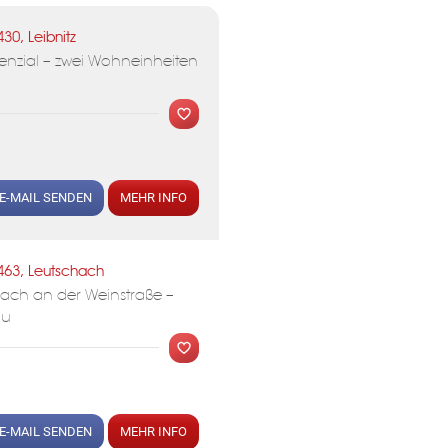
430, Leibnitz
enzial – zwei Wohneinheiten
E-MAIL SENDEN
MEHR INFO
463, Leutschach
ach an der Weinstraße –
au
E-MAIL SENDEN
MEHR INFO