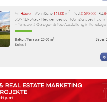
2
Häuser
161,00
m
€
590.000
8
Art:
Wohnfläche:
Kauf:
PLZ:
SONNENLAGE - Neuwertiges ca. 160m2 großes Traumha
+ Terrasse, 2 Garagen & Top-Ausstattung in Ruhelage
2
Balkon/Terrasse: 20,00 m
Bäder: 
Keller: 1
@ 