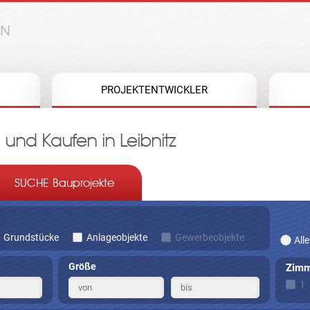
Jump to navigation
PROJEKTENTWICKLER
und Kaufen in Leibnitz
SUCHE Bauprojekte
Grundstücke
Anlageobjekte
Gewerbeobjekte
Alle
Größe
Zimm
1