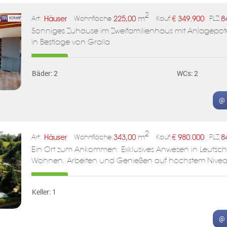
ABONNIEREN
2
Häuser
225,00
m
€
349.900
8
Art:
Wohnfläche:
Kauf:
PLZ:
Sonniges Zuhause im Zweifamilienhaus mit Anlagepot
in Bestlage von Gralla
Bäder: 2
WCs: 2
@ 
2
Häuser
343,00
m
€
980.000
8
Art:
Wohnfläche:
Kauf:
PLZ:
Ein Ort zum Ankommen: Exklusives Anwesen in Leutsch
Wohnen, Arbeiten und Genießen auf höchstem Nive
Keller: 1
@ 