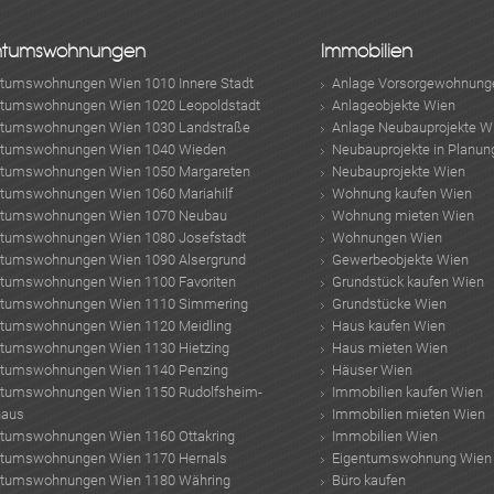
ntumswohnungen
Immobilien
ntumswohnungen Wien 1010 Innere Stadt
Anlage Vorsorgewohnung
ntumswohnungen Wien 1020 Leopoldstadt
Anlageobjekte Wien
ntumswohnungen Wien 1030 Landstraße
Anlage Neubauprojekte W
ntumswohnungen Wien 1040 Wieden
Neubauprojekte in Planun
ntumswohnungen Wien 1050 Margareten
Neubauprojekte Wien
ntumswohnungen Wien 1060 Mariahilf
Wohnung kaufen Wien
ntumswohnungen Wien 1070 Neubau
Wohnung mieten Wien
ntumswohnungen Wien 1080 Josefstadt
Wohnungen Wien
ntumswohnungen Wien 1090 Alsergrund
Gewerbeobjekte Wien
ntumswohnungen Wien 1100 Favoriten
Grundstück kaufen Wien
ntumswohnungen Wien 1110 Simmering
Grundstücke Wien
ntumswohnungen Wien 1120 Meidling
Haus kaufen Wien
ntumswohnungen Wien 1130 Hietzing
Haus mieten Wien
ntumswohnungen Wien 1140 Penzing
Häuser Wien
ntumswohnungen Wien 1150 Rudolfsheim-
Immobilien kaufen Wien
haus
Immobilien mieten Wien
ntumswohnungen Wien 1160 Ottakring
Immobilien Wien
ntumswohnungen Wien 1170 Hernals
Eigentumswohnung Wien
ntumswohnungen Wien 1180 Währing
Büro kaufen