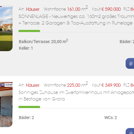
ABONNIEREN
2
Häuser
161,00
m
€
590.000
8
Art:
Wohnfläche:
Kauf:
PLZ:
SONNENLAGE - Neuwertiges ca. 160m2 großes Traumha
+ Terrasse, 2 Garagen & Top-Ausstattung in Ruhelage
2
Balkon/Terrasse: 20,00 m
Bäder: 
Keller: 1
@ 
2
Häuser
225,00
m
€
349.900
8
Art:
Wohnfläche:
Kauf:
PLZ:
Sonniges Zuhause im Zweifamilienhaus mit Anlagepot
in Bestlage von Gralla
Bäder: 2
WCs: 2
@ 