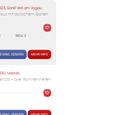
423, Sankt Veit am Vogau
us mit idyllischem Garten
2
WCs: 2
E-MAIL SENDEN
MEHR INFO
430, Leibnitz
enzial – zwei Wohneinheiten
E-MAIL SENDEN
MEHR INFO