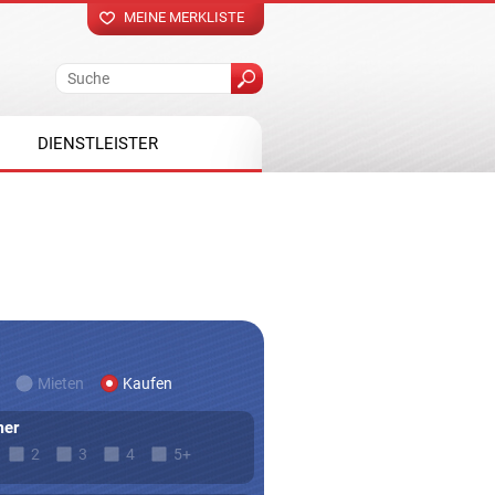
MEINE MERKLISTE
DIENSTLEISTER
Mieten
Kaufen
er
2
3
4
5+