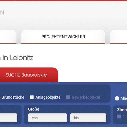
Jump to navigation
PROJEKTENTWICKLER
in Leibnitz
SUCHE Bauprojekte
Grundstücke
Anlageobjekte
Gewerbeobjekte
Alle
Größe
Zimm
1