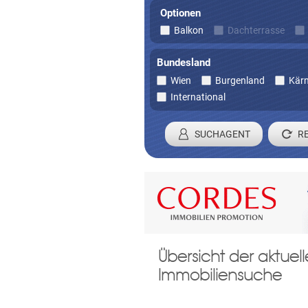
Optionen
Balkon
Dachterrasse
Bundesland
Wien
Burgenland
Kär
International
SUCHAGENT
Registrieren 
Übersicht der aktue
Damit wir ihre Anfrage verarbei
Immobiliensuche