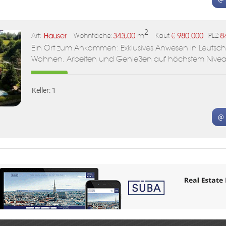
2
Häuser
343,00
m
€
980.000
8
Art:
Wohnfläche:
Kauf:
PLZ:
Ein Ort zum Ankommen: Exklusives Anwesen in Leutsch
Wohnen, Arbeiten und Genießen auf höchstem Nive
Keller: 1
@ 