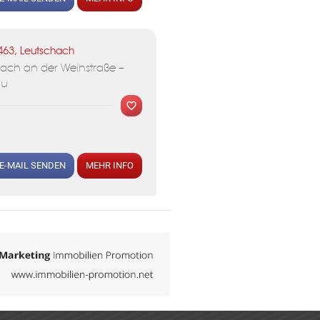
463, Leutschach
ach an der Weinstraße –
au
E-MAIL SENDEN
MEHR INFO
MER