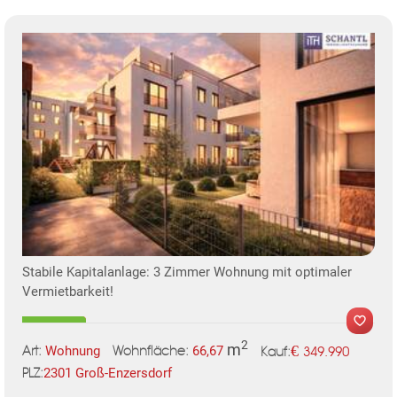
KLIS
TE
Stabile Kapitalanlage: 3 Zimmer Wohnung mit optimaler
Vermietbarkeit!
2
m
€
Wohnung
66,67
349.990
Art:
Wohnfläche:
Kauf:
2301 Groß-Enzersdorf
PLZ:
MER