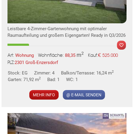
Leistbare 4-Zimmer-Gartenwohnung mit optimaler
TE
Raumaufteilung und großem Eigengarten! Ready in Q3/2026
2
m
€
Wohnung
88,35
525.000
Art:
Wohnfläche:
Kauf:
2301 Groß-Enzersdorf
PLZ:
MER
2
Stock: EG
Zimmer: 4
Balkon/Terrasse: 16,24 m
2
Garten: 71,92 m
Bad: 1
WC: 1
MEHR INFO
@ E-MAIL SENDEN
KLIS