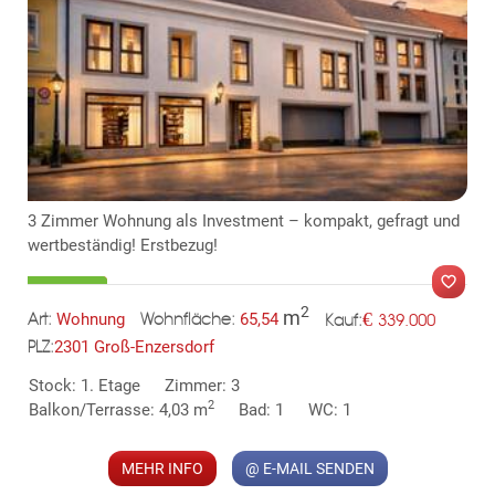
3 Zimmer Wohnung als Investment – kompakt, gefragt und
TE
wertbeständig! Erstbezug!
2
m
€
Wohnung
65,54
339.000
Art:
Wohnfläche:
Kauf:
2301 Groß-Enzersdorf
PLZ:
MER
Stock: 1. Etage
Zimmer: 3
2
Balkon/Terrasse: 4,03 m
Bad: 1
WC: 1
MEHR INFO
@ E-MAIL SENDEN