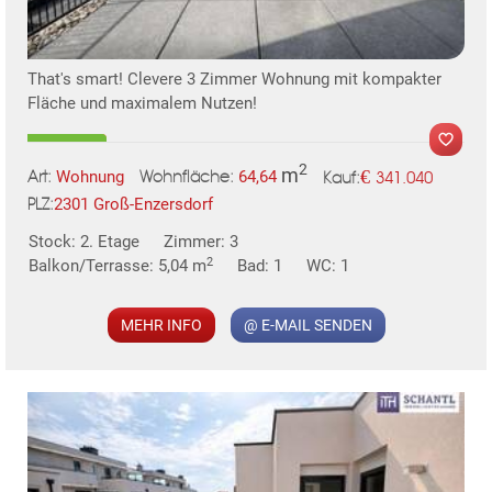
TE
That's smart! Clevere 3 Zimmer Wohnung mit kompakter
Fläche und maximalem Nutzen!
2
m
€
Wohnung
64,64
341.040
Art:
Wohnfläche:
Kauf:
2301 Groß-Enzersdorf
PLZ:
MER
Stock: 2. Etage
Zimmer: 3
2
Balkon/Terrasse: 5,04 m
Bad: 1
WC: 1
MEHR INFO
@ E-MAIL SENDEN
KLIS