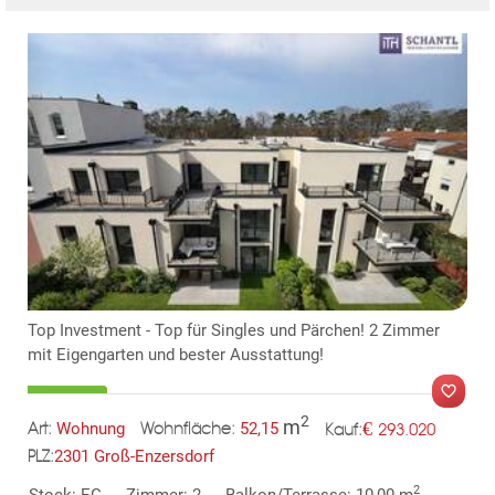
Top Investment - Top für Singles und Pärchen! 2 Zimmer
mit Eigengarten und bester Ausstattung!
2
m
€
Wohnung
52,15
293.020
Art:
Wohnfläche:
Kauf:
2301 Groß-Enzersdorf
PLZ:
MER
2
Stock: EG
Zimmer: 2
Balkon/Terrasse: 10,00 m