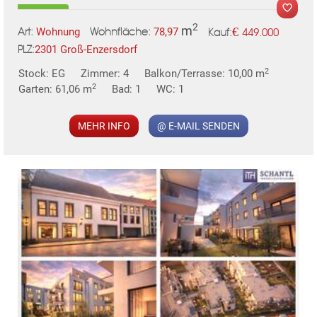
2
m
€
Wohnung
78,97
449.000
Art:
Wohnfläche:
Kauf:
2301 Groß-Enzersdorf
PLZ:
MER
2
Stock: EG
Zimmer: 4
Balkon/Terrasse: 10,00 m
2
Garten: 61,06 m
Bad: 1
WC: 1
MEHR INFO
@ E-MAIL SENDEN