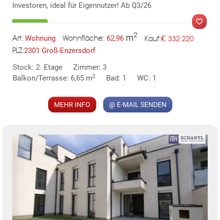
TE
Investoren, ideal für Eigennutzer! Ab Q3/26
2
m
€
Wohnung
62,96
332.220
Art:
Wohnfläche:
Kauf:
2301 Groß-Enzersdorf
PLZ:
Stock: 2. Etage
Zimmer: 3
MER
2
Balkon/Terrasse: 6,65 m
Bad: 1
WC: 1
MEHR INFO
@ E-MAIL SENDEN
KLIS