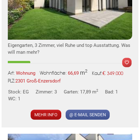
Eigengarten, 3 Zimmer, viel Ruhe und top Ausstattung. Was
will man mehr?
2
m
€
Wohnung
66,69
349.000
Art:
Wohnfläche:
Kauf:
2301 Groß-Enzersdorf
PLZ:
2
Stock: EG
Zimmer: 3
Garten: 17,89 m
Bad: 1
MER
WC: 1
MEHR INFO
@ E-MAIL SENDEN