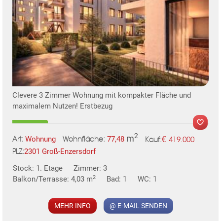
Clevere 3 Zimmer Wohnung mit kompakter Fläche und
maximalem Nutzen! Erstbezug
2
m
€
Wohnung
77,48
419.000
Art:
Wohnfläche:
Kauf:
2301 Groß-Enzersdorf
PLZ:
Stock: 1. Etage
Zimmer: 3
2
Balkon/Terrasse: 4,03 m
Bad: 1
WC: 1
MEHR INFO
@ E-MAIL SENDEN