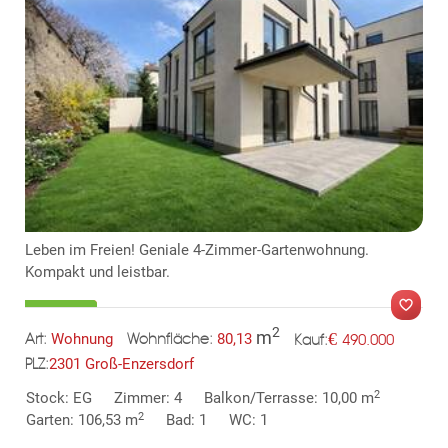
KLIS
Leben im Freien! Geniale 4-Zimmer-Gartenwohnung.
Kompakt und leistbar.
2
m
€
Wohnung
80,13
490.000
Art:
Wohnfläche:
Kauf:
2301 Groß-Enzersdorf
PLZ:
MER
2
Stock: EG
Zimmer: 4
Balkon/Terrasse: 10,00 m
2
Garten: 106,53 m
Bad: 1
WC: 1