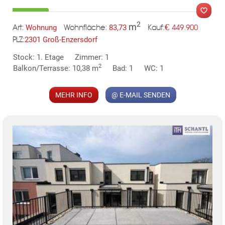
2
m
€
Wohnung
83,73
449.900
Art:
Wohnfläche:
Kauf:
2301 Groß-Enzersdorf
PLZ:
MER
Stock: 1. Etage
Zimmer: 1
2
Balkon/Terrasse: 10,38 m
Bad: 1
WC: 1
MEHR INFO
@ E-MAIL SENDEN
KLIS