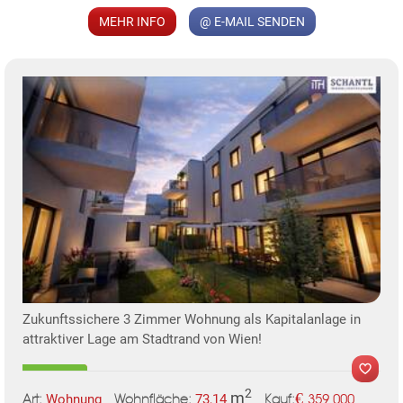
MEHR INFO
@ E-MAIL SENDEN
KLIS
TE
Zukunftssichere 3 Zimmer Wohnung als Kapitalanlage in
attraktiver Lage am Stadtrand von Wien!
2
m
€
Wohnung
73,14
359.000
Art:
Wohnfläche:
Kauf: