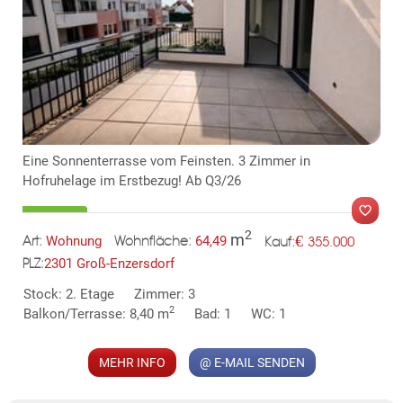
TE
Eine Sonnenterrasse vom Feinsten. 3 Zimmer in
Hofruhelage im Erstbezug! Ab Q3/26
2
m
€
Wohnung
64,49
355.000
Art:
Wohnfläche:
Kauf:
2301 Groß-Enzersdorf
PLZ:
MER
Stock: 2. Etage
Zimmer: 3
2
Balkon/Terrasse: 8,40 m
Bad: 1
WC: 1
MEHR INFO
@ E-MAIL SENDEN