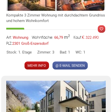
Kompakte 3 Zimmer Wohnung mit durchdachtem Grundriss
und hohem Wohnkomfort
2
m
€
Wohnung
66,79
322.490
Art:
Wohnfläche:
Kauf:
2301 Groß-Enzersdorf
PLZ:
MER
Stock: 1. Etage
Zimmer: 3
Bad: 1
WC: 1
MEHR INFO
@ E-MAIL SENDEN
KLIS