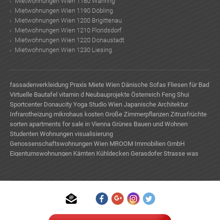
Mietwohnungen Wien 1180 Währing
Mietwohnungen Wien 1190 Döbling
Mietwohnungen Wien 1200 Brigittenau
Mietwohnungen Wien 1210 Floridsdorf
Mietwohnungen Wien 1220 Donaustadt
Mietwohnungen Wien 1230 Liesing
fassadenverkleidung
Praxis Miete Wien
Dänische Sofas
Fliesen für Bad
Virtuelle Bautafel
vitamin d
Neubauprojekte Österreich
Feng Shui
Sportcenter Donaucity
Yoga Studio Wien
Japanische Architektur
Infrarotheizung
mikrohaus kosten
Große Zimmerpflanzen
Zitrusfrüchte
sorten
apartments for sale in Vienna
Grünes Bauen und Wohnen
Studenten Wohnungen
visualisierung
Genossenschaftswohnungen Wien
MROOM Immobilien GmbH
Eigentumswohnungen Kärnten
Kühldecken
Gerasdofer Strasse
was
kostet ein Reihenhaus
TE