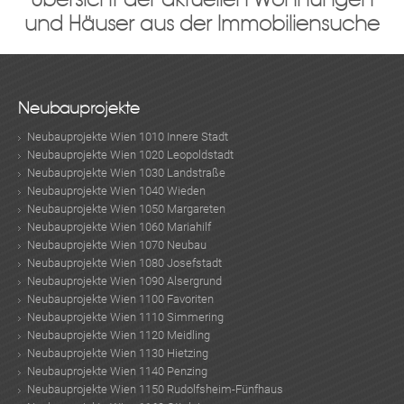
und Häuser aus der Immobiliensuche
Neubauprojekte
Neubauprojekte Wien 1010 Innere Stadt
Neubauprojekte Wien 1020 Leopoldstadt
Neubauprojekte Wien 1030 Landstraße
Neubauprojekte Wien 1040 Wieden
Neubauprojekte Wien 1050 Margareten
Neubauprojekte Wien 1060 Mariahilf
Neubauprojekte Wien 1070 Neubau
Neubauprojekte Wien 1080 Josefstadt
Neubauprojekte Wien 1090 Alsergrund
Neubauprojekte Wien 1100 Favoriten
Neubauprojekte Wien 1110 Simmering
Neubauprojekte Wien 1120 Meidling
Neubauprojekte Wien 1130 Hietzing
Neubauprojekte Wien 1140 Penzing
Neubauprojekte Wien 1150 Rudolfsheim-Fünfhaus