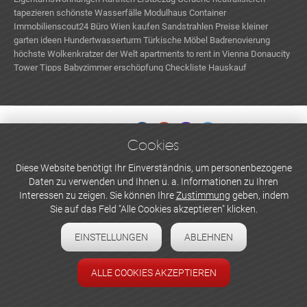
tapezieren
schönste Wasserfälle
Modulhaus Container
Immobilienscout24
Büro Wien kaufen
Sandstrahlen Preise
kleiner
garten ideen
Hundertwasserturm
Türkische Möbel
Badrenovierung
höchste Wolkenkratzer der Welt
apartments to rent in Vienna
Donaucity
Tower
Tipps Babyzimmer
erschöpfung
Checkliste Hauskauf
Baumaterial für den Wintergarten
Cookies
WERBEN UND INSERIEREN
Diese Website benötigt Ihr Einverständnis, um personenbezogene
Daten zu verwenden und Ihnen u. a. Informationen zu Ihren
Newsletter abonnieren
Interessen zu zeigen. Sie können Ihre
Zustimmung
geben, indem
Sie auf das Feld "Alle Cookies akzeptieren" klicken.
Datenschutzerklärung
EINSTELLUNGEN
ABLEHNEN
Cookie-Einstellungen
Impressum
ALLE COOKIES AKZEPTIEREN