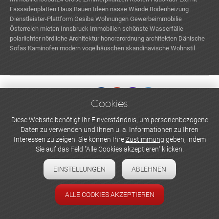
Fassadenplatten
Haus Bauen Ideen
nasse Wände
Bodenheizung
Dienstleister-Plattform
Gesiba Wohnungen
Gewerbeimmobilie
Österreich mieten
Innsbruck Immobilien
schönste Wasserfälle
polarlichter
nördliche Architektur
honorarordnung architekten
Dänische
Sofas
Kaminofen modern
vogelhäuschen
skandinavische Wohnstil
Cookies
WERBEN UND INSERIEREN
Diese Website benötigt Ihr Einverständnis, um personenbezogene
Daten zu verwenden und Ihnen u. a. Informationen zu Ihren
Newsletter abonnieren
Interessen zu zeigen. Sie können Ihre
Zustimmung
geben, indem
Sie auf das Feld "Alle Cookies akzeptieren" klicken.
Datenschutzerklärung
EINSTELLUNGEN
ABLEHNEN
Cookie-Einstellungen
Impressum
ALLE COOKIES AKZEPTIEREN