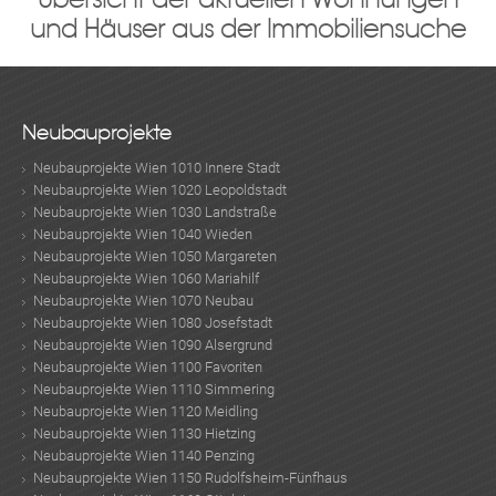
und Häuser aus der Immobiliensuche
Neubauprojekte
Neubauprojekte Wien 1010 Innere Stadt
Neubauprojekte Wien 1020 Leopoldstadt
Neubauprojekte Wien 1030 Landstraße
Neubauprojekte Wien 1040 Wieden
Neubauprojekte Wien 1050 Margareten
Neubauprojekte Wien 1060 Mariahilf
Neubauprojekte Wien 1070 Neubau
Neubauprojekte Wien 1080 Josefstadt
Neubauprojekte Wien 1090 Alsergrund
Neubauprojekte Wien 1100 Favoriten
Neubauprojekte Wien 1110 Simmering
Neubauprojekte Wien 1120 Meidling
Neubauprojekte Wien 1130 Hietzing
Neubauprojekte Wien 1140 Penzing
Neubauprojekte Wien 1150 Rudolfsheim-Fünfhaus