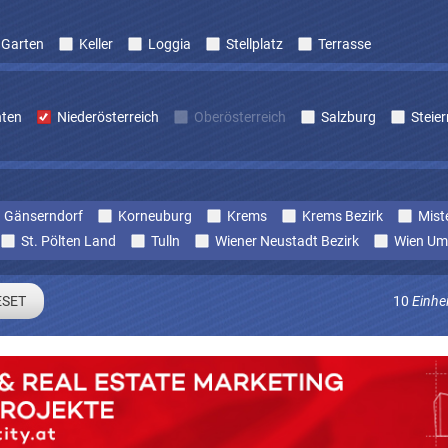
Garten
Keller
Loggia
Stellplatz
Terrasse
nten
Niederösterreich
Oberösterreich
Salzburg
Steie
Gänserndorf
Korneuburg
Krems
Krems Bezirk
Mist
St. Pölten Land
Tulln
Wiener Neustadt Bezirk
Wien Um
10
Einhe
Sie sich um laufend Angebote die zu Ihren Suchkriterien passe
E-mail