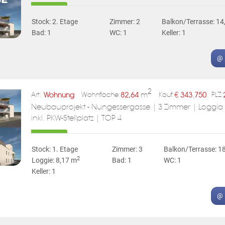
Stock: 2. Etage
Zimmer: 2
Balkon/Terrasse: 14
Bad: 1
WC: 1
Keller: 1
@ 
2
Wohnung
82,64
m
€
343.750
Art:
Wohnfläche:
Kauf:
PLZ:
Neubauprojekt - Nungessergasse | 3 Zimmer | Loggia &
inkl. PKW-Stellplatz | TOP 4
Stock: 1. Etage
Zimmer: 3
Balkon/Terrasse: 1
2
Loggie: 8,17 m
Bad: 1
WC: 1
Keller: 1
@ 