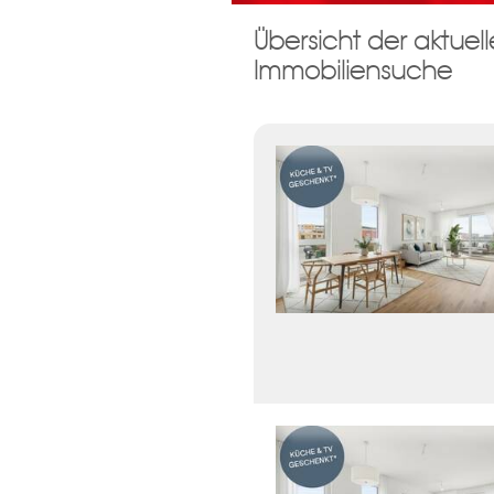
Übersicht der aktue
Damit wir ihre Anfrage verarbei
Immobiliensuche