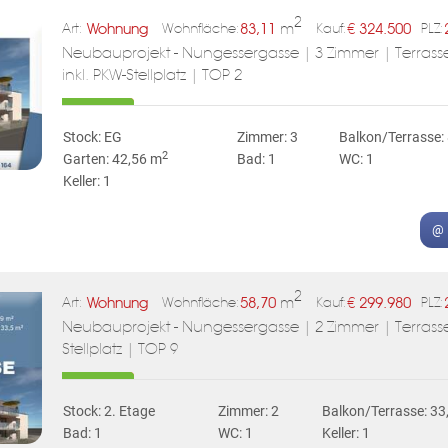
2
Wohnung
83,11
m
€
324.500
Art:
Wohnfläche:
Kauf:
PLZ:
Neubauprojekt - Nungessergasse | 3 Zimmer | Terrasse
inkl. PKW-Stellplatz | TOP 2
Stock: EG
Zimmer: 3
Balkon/Terrasse:
2
Garten: 42,56 m
Bad: 1
WC: 1
Keller: 1
@ 
2
Wohnung
58,70
m
€
299.980
Art:
Wohnfläche:
Kauf:
PLZ:
Neubauprojekt - Nungessergasse | 2 Zimmer | Terrasse |
Stellplatz | TOP 9
Stock: 2. Etage
Zimmer: 2
Balkon/Terrasse: 33
Bad: 1
WC: 1
Keller: 1