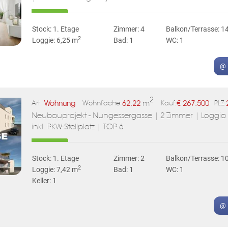
Stock: 1. Etage
Zimmer: 4
Balkon/Terrasse: 1
2
Loggie: 6,25 m
Bad: 1
WC: 1
@ 
2
Wohnung
62,22
m
€
267.500
Art:
Wohnfläche:
Kauf:
PLZ:
Neubauprojekt - Nungessergasse | 2 Zimmer | Loggia &
inkl. PKW-Stellplatz | TOP 6
Stock: 1. Etage
Zimmer: 2
Balkon/Terrasse: 1
2
Loggie: 7,42 m
Bad: 1
WC: 1
Keller: 1
@ 