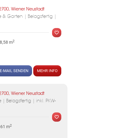
2700, Wiener Neustadt
 & Garten | Belagsfertig |
2
 8,58 m
MER
E-MAIL SENDEN
MEHR INFO
2700, Wiener Neustadt
 Belagsfertig | inkl. PKW-
2
,61 m