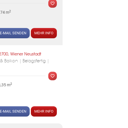
2
,74 m
E-MAIL SENDEN
MEHR INFO
MER
2700, Wiener Neustadt
 Balkon | Belagsfertig |
2
8,35 m
KLIS
MER
E-MAIL SENDEN
MEHR INFO