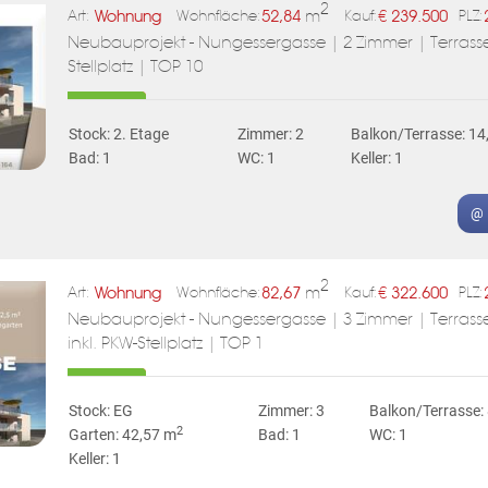
2
Wohnung
52,84
m
€
239.500
Art:
Wohnfläche:
Kauf:
PLZ:
Neubauprojekt - Nungessergasse | 2 Zimmer | Terrasse |
Stellplatz | TOP 10
Stock: 2. Etage
Zimmer: 2
Balkon/Terrasse: 14
Bad: 1
WC: 1
Keller: 1
@ 
2
Wohnung
82,67
m
€
322.600
Art:
Wohnfläche:
Kauf:
PLZ:
Neubauprojekt - Nungessergasse | 3 Zimmer | Terrasse
inkl. PKW-Stellplatz | TOP 1
Stock: EG
Zimmer: 3
Balkon/Terrasse:
2
Garten: 42,57 m
Bad: 1
WC: 1
Keller: 1