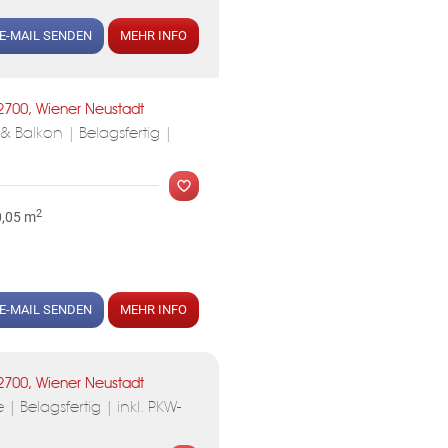
MER
E-MAIL SENDEN
MEHR INFO
2700, Wiener Neustadt
 Balkon | Belagsfertig |
2
0,05 m
MER
E-MAIL SENDEN
MEHR INFO
2700, Wiener Neustadt
 Belagsfertig | inkl. PKW-