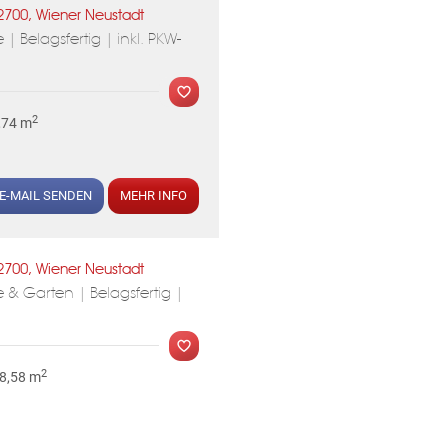
2700, Wiener Neustadt
 Belagsfertig | inkl. PKW-
2
,74 m
KLIS
E-MAIL SENDEN
MEHR INFO
MER
2700, Wiener Neustadt
 & Garten | Belagsfertig |
2
 8,58 m
KLIS