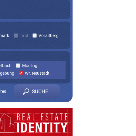
rmark
Tirol
Vorarlberg
elbach
Mödling
gebung
Wr. Neustadt
iten
n zu erhalten.