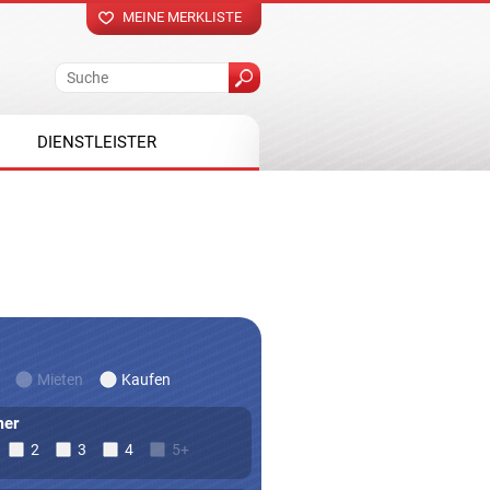
MEINE MERKLISTE
DIENSTLEISTER
Mieten
Kaufen
er
2
3
4
5+