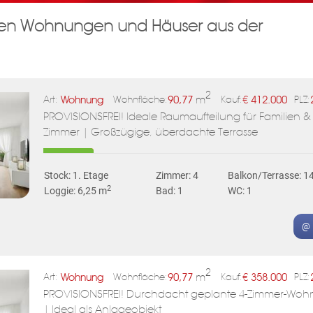
llen Wohnungen und Häuser aus der
ten können, werden wir die von ihnen eingegebenen Daten verarbeiten. Inf
sowie den Schutz ihrer persönlichen Daten finden sie
hier
.
ABONNIEREN
2
Wohnung
90,77
m
€
412.000
Art:
Wohnfläche:
Kauf:
PLZ:
PROVISIONSFREI! Ideale Raumaufteilung für Familien & 
Zimmer | Großzügige, überdachte Terrasse
Stock: 1. Etage
Zimmer: 4
Balkon/Terrasse: 1
2
Loggie: 6,25 m
Bad: 1
WC: 1
@ 
2
Wohnung
90,77
m
€
358.000
Art:
Wohnfläche:
Kauf:
PLZ:
PROVISIONSFREI! Durchdacht geplante 4-Zimmer-Woh
| Ideal als Anlageobjekt