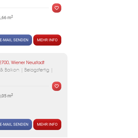
2
4,66 m
E-MAIL SENDEN
MEHR INFO
2700, Wiener Neustadt
 Balkon | Belagsfertig |
2
0,05 m
E-MAIL SENDEN
MEHR INFO
MER