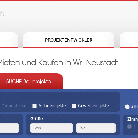
Jump to navigation
PROJEKTENTWICKLER
ten und Kaufen in Wr. Neustadt
SUCHE Bauprojekte
Grundstücke
Anlageobjekte
Gewerbeobjekte
Alle
Größe
Zimm
1