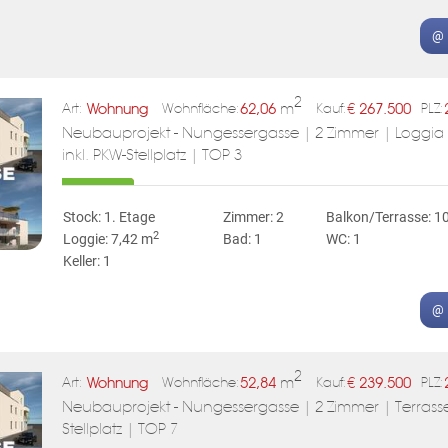
@ 
2
Wohnung
62,06
m
€
267.500
Art:
Wohnfläche:
Kauf:
PLZ:
Neubauprojekt - Nungessergasse | 2 Zimmer | Loggia &
inkl. PKW-Stellplatz | TOP 3
Stock: 1. Etage
Zimmer: 2
Balkon/Terrasse: 1
2
Loggie: 7,42 m
Bad: 1
WC: 1
Keller: 1
@ 
2
Wohnung
52,84
m
€
239.500
Art:
Wohnfläche:
Kauf:
PLZ:
Neubauprojekt - Nungessergasse | 2 Zimmer | Terrasse |
Stellplatz | TOP 7