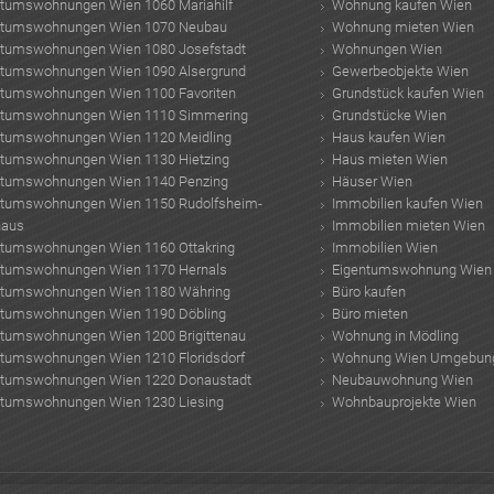
ntumswohnungen Wien 1060 Mariahilf
Wohnung kaufen Wien
ntumswohnungen Wien 1070 Neubau
Wohnung mieten Wien
ntumswohnungen Wien 1080 Josefstadt
Wohnungen Wien
ntumswohnungen Wien 1090 Alsergrund
Gewerbeobjekte Wien
ntumswohnungen Wien 1100 Favoriten
Grundstück kaufen Wien
ntumswohnungen Wien 1110 Simmering
Grundstücke Wien
ntumswohnungen Wien 1120 Meidling
Haus kaufen Wien
ntumswohnungen Wien 1130 Hietzing
Haus mieten Wien
ntumswohnungen Wien 1140 Penzing
Häuser Wien
ntumswohnungen Wien 1150 Rudolfsheim-
Immobilien kaufen Wien
haus
Immobilien mieten Wien
ntumswohnungen Wien 1160 Ottakring
Immobilien Wien
ntumswohnungen Wien 1170 Hernals
Eigentumswohnung Wien
ntumswohnungen Wien 1180 Währing
Büro kaufen
ntumswohnungen Wien 1190 Döbling
Büro mieten
ntumswohnungen Wien 1200 Brigittenau
Wohnung in Mödling
ntumswohnungen Wien 1210 Floridsdorf
Wohnung Wien Umgebun
ntumswohnungen Wien 1220 Donaustadt
Neubauwohnung Wien
ntumswohnungen Wien 1230 Liesing
Wohnbauprojekte Wien