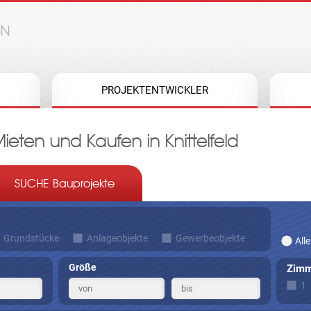
Jump to navigation
PROJEKTENTWICKLER
ten und Kaufen in Knittelfeld
SUCHE Bauprojekte
Grundstücke
Anlageobjekte
Gewerbeobjekte
Alle
Größe
Zimm
1