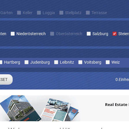
Garten
Keller
Loggia
Stellplatz
Terrasse
nten
Niederösterreich
Oberösterreich
Salzburg
Steie
Hartberg
Judenburg
Leibnitz
Voitsberg
Weiz
0
Einhe
Sie sich um laufend Angebote die zu Ihren Suchkriterien passe
E-mail