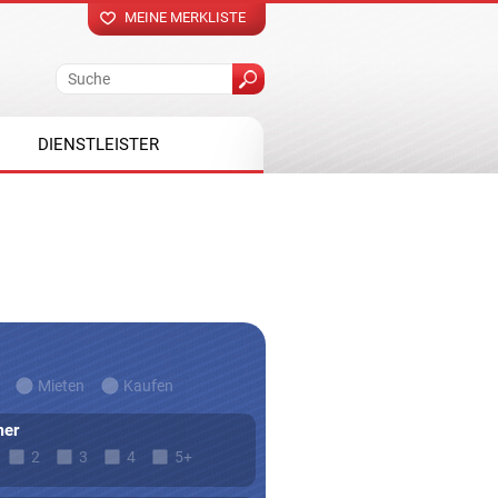
MEINE MERKLISTE
DIENSTLEISTER
Mieten
Kaufen
er
2
3
4
5+