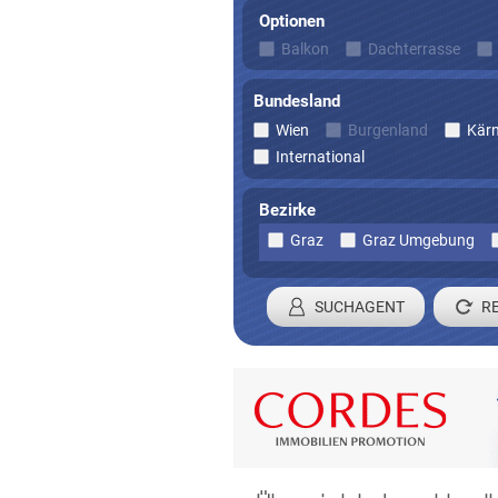
Optionen
Balkon
Dachterrasse
Bundesland
Wien
Burgenland
Kär
International
Bezirke
Graz
Graz Umgebung
SUCHAGENT
Registrieren 