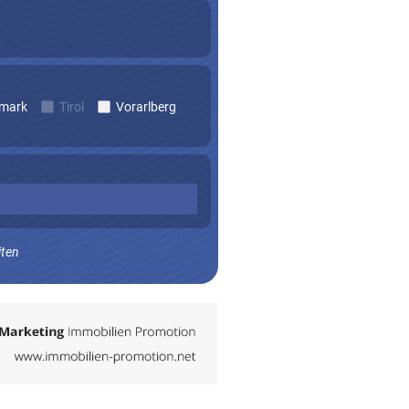
rmark
Tirol
Vorarlberg
iten
n zu erhalten.