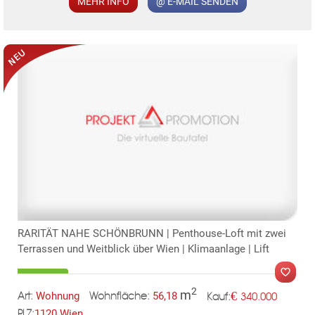
MEHR INFO
@ E-MAIL SENDEN
RARITÄT NAHE SCHÖNBRUNN | Penthouse-Loft mit zwei
Terrassen und Weitblick über Wien | Klimaanlage | Lift
2
m
€
Wohnung
56,18
340.000
Art:
Wohnfläche:
Kauf:
1120 Wien
PLZ: