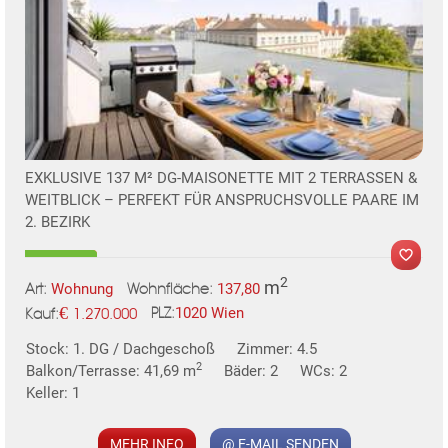
EXKLUSIVE 137 M² DG-MAISONETTE MIT 2 TERRASSEN &
WEITBLICK – PERFEKT FÜR ANSPRUCHSVOLLE PAARE IM
2. BEZIRK
2
m
Wohnung
137,80
Art:
Wohnfläche:
€
1020 Wien
1.270.000
PLZ:
Kauf:
MER
Stock: 1. DG / Dachgeschoß
Zimmer: 4.5
2
Balkon/Terrasse: 41,69 m
Bäder: 2
WCs: 2
Keller: 1
MEHR INFO
@ E-MAIL SENDEN