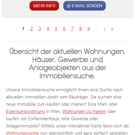
MEHR INFO
@ E-MAIL SENDEN
S
1
2
3
4
5
6
7
8
9
…
›
»
e
i
Übersicht der aktuellen Wohnungen,
t
Häuser, Gewerbe und
KLIS
e
Anlageobjekten aus der
n
Immobiliensuche.
Unsere Immobiliensuche ermöglicht Ihnen eine Suche nach
aktuellen Immobilien direkt vom Bauträger. Sie suchen eine
neue Immobilie zum kaufen oder mieten? Eine Miet- oder
Eigentumswohnung
in Wien,
Wohnungen zu mieten
oder
kaufen, ein Einfamilienhaus, eine Gewerbe oder
TE
Anlageimmobilie? Mittels unser interaktiver Karte lässt sich die
Wohnungssuche
nun übersichtlich und ganz einfach gestalten.