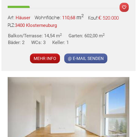
2
m
€
Häuser
110,68
520.000
Art:
Wohnfläche:
Kauf:
3400 Klosterneuburg
PLZ:
2
2
Balkon/Terrasse: 14,54 m
Garten: 602,00 m
MER
Bäder: 2
WCs: 3
Keller: 1
MEHR INFO
@ E-MAIL SENDEN