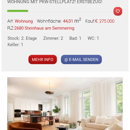
WOHNUNG MIT PKW-STELLPLATZ! ERSTBEZUG!
2
m
€
Wohnung
44,01
275.000
Art:
Wohnfläche:
Kauf:
2680 Steinhaus am Semmering
PLZ:
MER
Stock: 2. Etage
Zimmer: 2
Bad: 1
WC: 1
Keller: 1
MEHR INFO
@ E-MAIL SENDEN
KLIS