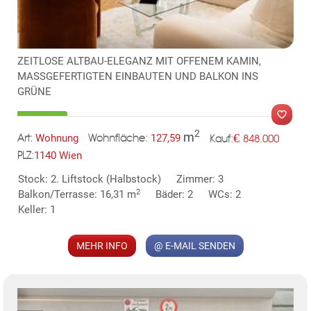
TE
ZEITLOSE ALTBAU-ELEGANZ MIT OFFENEM KAMIN,
MASSGEFERTIGTEN EINBAUTEN UND BALKON INS
GRÜNE
2
m
€
Wohnung
127,59
848.000
Art:
Wohnfläche:
Kauf:
1140 Wien
PLZ:
MER
Stock: 2. Liftstock (Halbstock)
Zimmer: 3
2
Balkon/Terrasse: 16,31 m
Bäder: 2
WCs: 2
Keller: 1
MEHR INFO
@ E-MAIL SENDEN
KLIS