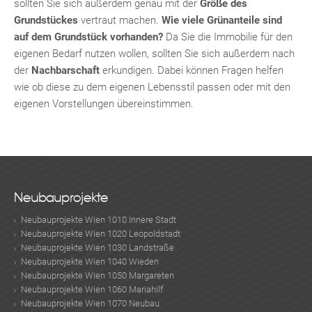
sollten Sie sich außerdem genau mit der
Größe des
Grundstückes
vertraut machen.
Wie viele Grünanteile sind
auf dem Grundstück vorhanden?
Da Sie die Immobilie für den
eigenen Bedarf nutzen wollen, sollten Sie sich außerdem nach
der
Nachbarschaft
erkundigen. Dabei können Fragen helfen
wie ob diese zu dem eigenen Lebensstil passen oder mit den
eigenen Vorstellungen übereinstimmen.
Neubauprojekte
Neubauprojekte Wien 1010 Innere Stadt
Neubauprojekte Wien 1020 Leopoldstadt
Neubauprojekte Wien 1030 Landstraße
Neubauprojekte Wien 1040 Wieden
TE
Neubauprojekte Wien 1050 Margareten
Neubauprojekte Wien 1060 Mariahilf
Neubauprojekte Wien 1070 Neubau