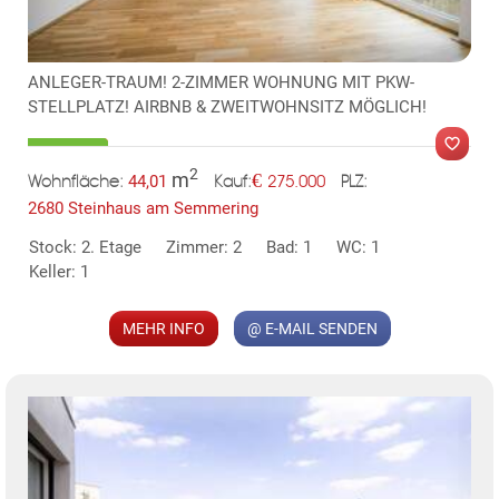
ANLEGER-TRAUM! 2-ZIMMER WOHNUNG MIT PKW-
STELLPLATZ! AIRBNB & ZWEITWOHNSITZ MÖGLICH!
2
m
€
44,01
275.000
Wohnfläche:
PLZ:
Kauf:
2680 Steinhaus am Semmering
MER
Stock: 2. Etage
Zimmer: 2
Bad: 1
WC: 1
Keller: 1
MEHR INFO
@ E-MAIL SENDEN
KLIS