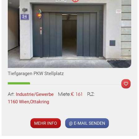
TE
Tiefgaragen PKW Stellplatz
€
Industrie/Gewerbe
161
Art:
PLZ:
Miete:
1160 Wien,Ottakring
MER
MEHR INFO
@ E-MAIL SENDEN