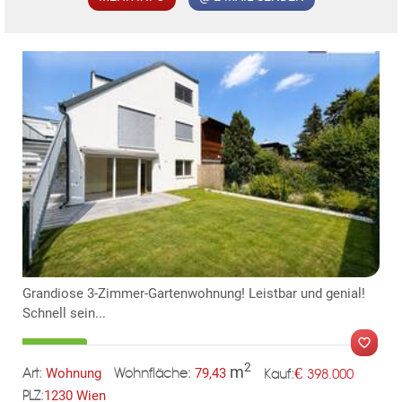
KLIS
Grandiose 3-Zimmer-Gartenwohnung! Leistbar und genial!
Schnell sein...
2
m
€
Wohnung
79,43
398.000
Art:
Wohnfläche:
Kauf:
1230 Wien
PLZ:
MER