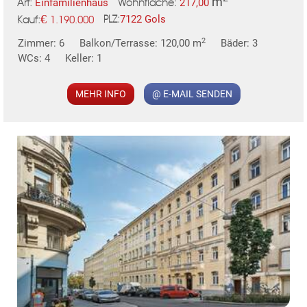
m
Einfamilienhaus
217,00
Art:
Wohnfläche:
€
7122 Gols
1.190.000
PLZ:
Kauf:
MER
2
Zimmer: 6
Balkon/Terrasse: 120,00 m
Bäder: 3
WCs: 4
Keller: 1
MEHR INFO
@ E-MAIL SENDEN
KLIS