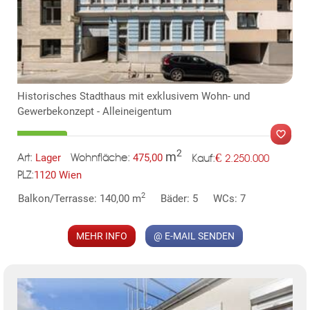
KLIS
Historisches Stadthaus mit exklusivem Wohn- und
Gewerbekonzept - Alleineigentum
2
m
€
Lager
475,00
2.250.000
Art:
Wohnfläche:
Kauf:
1120 Wien
PLZ:
TE
MER
2
Balkon/Terrasse: 140,00 m
Bäder: 5
WCs: 7
MEHR INFO
@ E-MAIL SENDEN