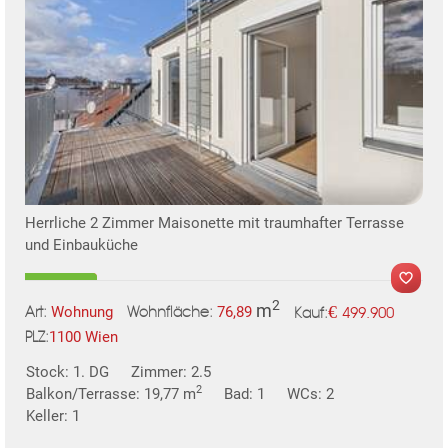
KLIS
Herrliche 2 Zimmer Maisonette mit traumhafter Terrasse
und Einbauküche
2
m
€
Wohnung
76,89
499.900
Art:
Wohnfläche:
Kauf:
1100 Wien
PLZ:
TE
Stock: 1. DG
Zimmer: 2.5
MER
2
Balkon/Terrasse: 19,77 m
Bad: 1
WCs: 2
Keller: 1