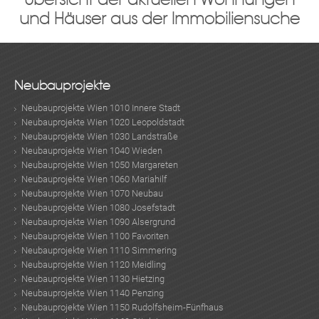
und Häuser aus der Immobiliensuche
Neubauprojekte
Neubauprojekte Wien 1010 Innere Stadt
Neubauprojekte Wien 1020 Leopoldstadt
Neubauprojekte Wien 1030 Landstraße
Neubauprojekte Wien 1040 Wieden
Neubauprojekte Wien 1050 Margareten
Neubauprojekte Wien 1060 Mariahilf
Neubauprojekte Wien 1070 Neubau
Neubauprojekte Wien 1080 Josefstadt
Neubauprojekte Wien 1090 Alsergrund
Neubauprojekte Wien 1100 Favoriten
Neubauprojekte Wien 1110 Simmering
Neubauprojekte Wien 1120 Meidling
Neubauprojekte Wien 1130 Hietzing
Neubauprojekte Wien 1140 Penzing
Neubauprojekte Wien 1150 Rudolfsheim-Fünfhaus