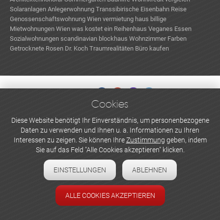
Solaranlagen
Anlegerwohnung
Transsibirische Eisenbahn Reise
Genossenschaftswohnung Wien
vermietung haus
billige
Mietwohnungen Wien
was kostet ein Reihenhaus
Veganes Essen
Sozialwohnungen
scandinavian blockhaus
Wohnzimmer Farben
Getrocknete Rosen
Dr. Koch Traumrealitäten
Büro kaufen
Cookies
WERBEN UND INSERIEREN
Diese Website benötigt Ihr Einverständnis, um personenbezogene
Daten zu verwenden und Ihnen u. a. Informationen zu Ihren
Newsletter abonnieren
Interessen zu zeigen. Sie können Ihre
Zustimmung
geben, indem
Sie auf das Feld "Alle Cookies akzeptieren" klicken.
Datenschutzerklärung
EINSTELLUNGEN
ABLEHNEN
Cookie-Einstellungen
Impressum
ALLE COOKIES AKZEPTIEREN