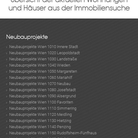
und Häuser aus der Immobiliensuche
Neubauprojekte
Neubauprojekte Wien 1010 Innere Stadt
Neubauprojekte Wien 1020 Leopoldstadt
Neubauprojekte Wien 1030 Landstraße
Neubauprojekte Wien 1040 Wieden
Neubauprojekte Wien 1050 Margareten
Neubauprojekte Wien 1060 Mariahilf
Neubauprojekte Wien 1070 Neubau
Neubauprojekte Wien 1080 Josefstadt
Neubauprojekte Wien 1090 Alsergrund
Neubauprojekte Wien 1100 Favoriten
Neubauprojekte Wien 1110 Simmering
Neubauprojekte Wien 1120 Meidling
Neubauprojekte Wien 1130 Hietzing
Neubauprojekte Wien 1140 Penzing
Neubauprojekte Wien 1150 Rudolfsheim-Fünfhaus