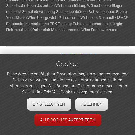
Silberfische töten
dezentrale Wohnraumlüftung
Wünschelrute
fliegen
mit hund
Gemeindewohnung Graz
siebenbürgen
Schwedenhaus Preise
Yoga Studio Wien
Übergewicht
Zitrusfrucht
Wohnpark Donaucity
ISHAP
Personaldokumentations
TRX Training Zuhause
lebensmittelallergie
Elektroautos in Österreich
Modellbaumesse Wien
Ferienwohnung
Schweiz
RINAREAL Immobilien
Türen renovieren Preise
Cookies
WERBEN UND INSERIEREN
Diese Website benötigt Ihr Einverständnis, um personenbezogene
Daten zu verwenden und Ihnen u. a. Informationen zu Ihren
Newsletter abonnieren
Interessen zu zeigen. Sie können Ihre
Zustimmung
geben, indem
Sie auf das Feld "Alle Cookies akzeptieren" klicken.
Datenschutzerklärung
EINSTELLUNGEN
ABLEHNEN
Cookie-Einstellungen
Impressum
ALLE COOKIES AKZEPTIEREN