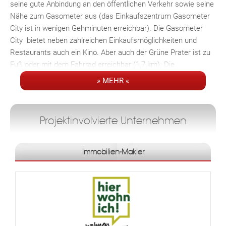
seine gute Anbindung an den öffentlichen Verkehr sowie seine
Nähe zum Gasometer aus (das Einkaufszentrum Gasometer
City ist in wenigen Gehminuten erreichbar). Die Gasometer
City bietet neben zahlreichen Einkaufsmöglichkeiten und
Restaurants auch ein Kino. Aber auch der Grüne Prater ist zu
Fuß oder mit dem Fahrrad erreichbar (1,7 km). Die
Simmeringer Hauptstraße bietet ebenfalls zahlreiche
» MEHR «
Einkaufsmöglichkeiten und ist 700 Meter entfernt. Der 76A
hält nur wenige Meter von der Wohnhausanlage entfernt an
der Station Simoningplatz (130 Meter). Dieser fährt in 2
Projektinvolvierte Unternehmen
Minuten zur U3-Station Enkplatz.
Résumé: Das familienfreundliche Projekt in der Hallergasse
Immobilien-Makler
bietet eine ausgezeichnete Infrastruktur in einer
aufstrebenden Lage in Simmering. Die durchdachten
Grundrisse und die großzügigen Freiräume und Gärten laden
zum Entspannen ein.
PROJEKTDETAILS: