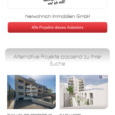
LAGE: Hallergasse 4-6, 1110 Wien
hierwohnich Immobilien GmbH
ANZAHL DER EINHEITEN: 33 freifinanzierte Wohnungen, 23
Garagenplätze
Alle Projekte dieses Anbieters
BAUBEGINN: Jänner 2017
FERTIGSTELLUNG: Herbst 2018
Alternative Projekte passend zu Ihrer
Suche
BAUHERR: at home Immobilien-GmbH
VERKAUF: hierwohnich Immobilien GmbH
ARCHITEKT: Sue
Architekten
ZT GmbH
ebo
agr
tter
eres
ed
ats
ENTFERNUNG EINIGER WICHTIGER PUNKTE: