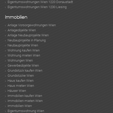
Eigentumswohnungen Wien 1220 Donaustadt
Eigentumswohnungen Wien 1230 Liesing
Immobilien
Anlage Vorsorgewohnungen Wien
Anlageobjekte Wien
Anlage Neubauprojekte Wien
Neubauprojekte in Planung
Neubauprojekte Wien
Wohnung kaufen Wien
ok
am
t
in
up
Wohnung mieten Wien
Wohnungen Wien
Gewerbeobjekte Wien
Grundstück kaufen Wien
Grundstücke Wien
Haus kaufen Wien
Haus mieten Wien
Häuser Wien
Immobilien kaufen Wien
Immobilien mieten Wien
Immobilien Wien
Eigentumswohnung Wien