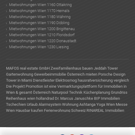
Mietwohnungen Wien 1160 Ottakring
Mietwohnungen Wien 1170 Hernals
Mietwohnungen Wien 1180 Währing
Mietwohnungen Wien 1190 Döbling
Mietwohnungen Wien 1200 Brigittenau
Mietwohnungen Wien 1210 Floridsdorf
Mietwohnungen Wien 1220 Donaustadt
Mietwohnungen Wien 1230 Liesing
MAFOS real estate GmbH
Zweifamilienhaus bauen
Jeddah Tower
Gartenwohnung
Gewerbeimmobilie Österreich mieten
Porsche Design
Tower in Miami
Dienstleister
Elektrosmog
hausratversicherung vergleich
Die Projekt Promotion ist eine Vermarktungsplattform für Immobilien in
Wien & gesamt Österreich
Naturpool Technik
Küchenplanung Grundriss
Reihenhaus wien
hollandrad
Dr. Marcus Januschke
BIP Immobilien
Tschechien Urlaub
Alarmsystem Wohnung
Ashtanga Yoga Wien
Messe
Wien
Hausbar kaufen
Ferienwohnung Schweiz
RINAREAL Immobilien
Wohnzimmer Farben
Wintergarten Glas