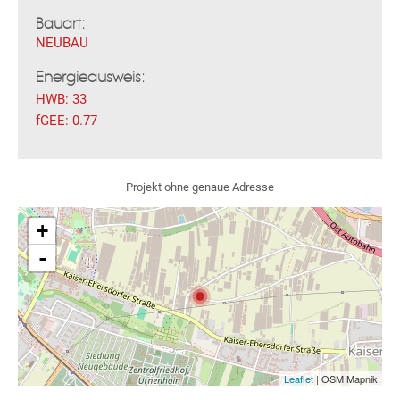
Bauart:
NEUBAU
Energieausweis:
HWB:
33
fGEE:
0.77
Fac
Inst
Twi
Pint
Link
Wh
Projekt ohne genaue Adresse
+
-
Leaflet
| OSM Mapnik