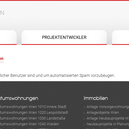
Jump to navigation
PROJEKTENTWICKLER
on
hlicher Benutzer sind und um automatisierten Spam vorzubeugen.
ntumswohnungen
Immobilien
ntumswohnungen Wien 1010 Innere Stadt
Anlage Vorsorgewohnung
ntumswohnungen Wien 1020 Leopoldstadt
Anlageobjekte Wien
ntumswohnungen Wien 1030 Landstraße
Anlage Neubauprojekte W
ntumswohnungen Wien 1040 Wieden
Neubauprojekte in Planun