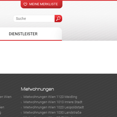
MEINE MERKLISTE
DIENSTLEISTER
Mietwohnungen
en Wien
Mietwohnungen Wien 1120 Meidling
Mietwohnungen Wien 1010 Innere Stadt
ien
Mietwohnungen Wien 1020 Leopoldstadt
g
Mietwohnungen Wien 1030 Landstraße