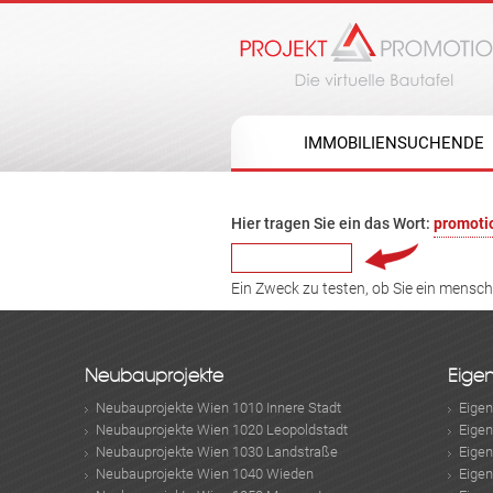
IMMOBILIENSUCHENDE
Hier tragen Sie ein das Wort:
promoti
Ein Zweck zu testen, ob Sie ein mensc
Neubauprojekte
Eige
Neubauprojekte Wien 1010 Innere Stadt
Eige
Neubauprojekte Wien 1020 Leopoldstadt
Eige
Neubauprojekte Wien 1030 Landstraße
Eige
Neubauprojekte Wien 1040 Wieden
Eige