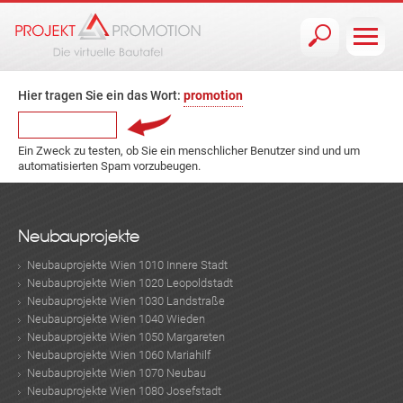
Jump to navigation
Hier tragen Sie ein das Wort:
promotion
Ein Zweck zu testen, ob Sie ein menschlicher Benutzer sind und um
automatisierten Spam vorzubeugen.
Neubauprojekte
Neubauprojekte Wien 1010 Innere Stadt
Neubauprojekte Wien 1020 Leopoldstadt
Neubauprojekte Wien 1030 Landstraße
Neubauprojekte Wien 1040 Wieden
Neubauprojekte Wien 1050 Margareten
Neubauprojekte Wien 1060 Mariahilf
Neubauprojekte Wien 1070 Neubau
Neubauprojekte Wien 1080 Josefstadt