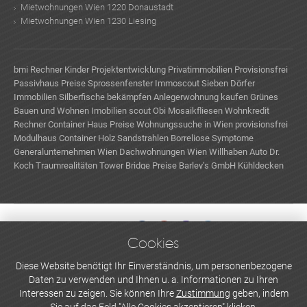
Mietwohnungen Wien 1220 Donaustadt
Mietwohnungen Wien 1230 Liesing
bmi Rechner Kinder
Projektentwicklung
Privatimmobilien Provisionsfrei
Passivhaus Preise
Sprossenfenster
Immoscout
Sieben Dörfer
Immobilien
Silberfische bekämpfen
Anlegerwohnung kaufen
Grünes
Bauen und Wohnen
Imobilien scout
Obi Mosaikfliesen
Wohnkredit
Rechner
Container Haus Preise
Wohnungssuche in Wien provisionsfrei
Modulhaus Container
Holz Sandstrahlen
Borreliose Symptome
Generalunternehmen Wien
Dachwohnungen Wien
Willhaben Auto
Dr.
Koch Traumrealitäten
Tower Bridge Preise
Barley’s GmbH
Kühldecken
Cookies
WERBEN UND INSERIEREN
Diese Website benötigt Ihr Einverständnis, um personenbezogene
Daten zu verwenden und Ihnen u. a. Informationen zu Ihren
Newsletter abonnieren
Interessen zu zeigen. Sie können Ihre
Zustimmung
geben, indem