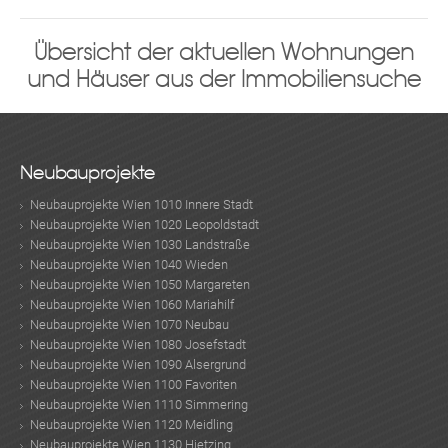
Übersicht der aktuellen Wohnungen
und Häuser aus der Immobiliensuche
Neubauprojekte
Neubauprojekte Wien 1010 Innere Stadt
Neubauprojekte Wien 1020 Leopoldstadt
Neubauprojekte Wien 1030 Landstraße
Neubauprojekte Wien 1040 Wieden
Neubauprojekte Wien 1050 Margareten
Neubauprojekte Wien 1060 Mariahilf
Neubauprojekte Wien 1070 Neubau
Neubauprojekte Wien 1080 Josefstadt
Neubauprojekte Wien 1090 Alsergrund
Neubauprojekte Wien 1100 Favoriten
Neubauprojekte Wien 1110 Simmering
Neubauprojekte Wien 1120 Meidling
MER
Neubauprojekte Wien 1130 Hietzing