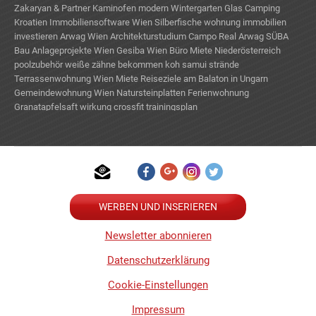
Zakaryan & Partner
Kaminofen modern
Wintergarten Glas
Camping
Kroatien
Immobiliensoftware Wien
Silberfische wohnung
immobilien
investieren
Arwag Wien
Architekturstudium
Campo Real
Arwag
SÜBA
Bau
Anlageprojekte Wien
Gesiba Wien
Büro Miete Niederösterreich
poolzubehör
weiße zähne bekommen
koh samui strände
Terrassenwohnung Wien Miete
Reiseziele am Balaton in Ungarn
Gemeindewohnung Wien
Natursteinplatten
Ferienwohnung
Granatapfelsaft wirkung
crossfit trainingsplan
WERBEN UND INSERIEREN
Newsletter abonnieren
Datenschutzerklärung
Cookie-Einstellungen
Impressum