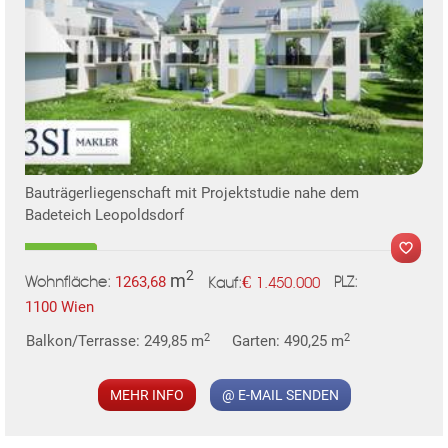
Bauträgerliegenschaft mit Projektstudie nahe dem
Badeteich Leopoldsdorf
2
m
€
1263,68
1.450.000
Wohnfläche:
PLZ:
Kauf:
1100 Wien
2
2
Balkon/Terrasse: 249,85 m
Garten: 490,25 m
MEHR INFO
@ E-MAIL SENDEN