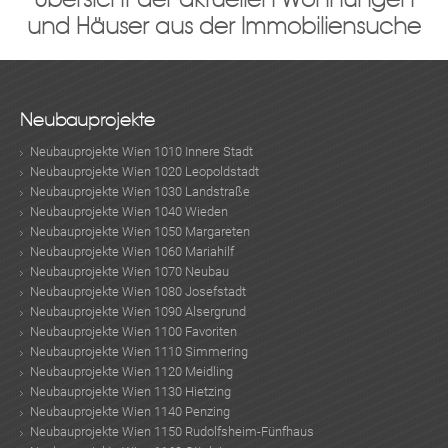
und Häuser aus der Immobiliensuche
Neubauprojekte
Neubauprojekte Wien 1010 Innere Stadt
Neubauprojekte Wien 1020 Leopoldstadt
Neubauprojekte Wien 1030 Landstraße
Neubauprojekte Wien 1040 Wieden
Neubauprojekte Wien 1050 Margareten
Neubauprojekte Wien 1060 Mariahilf
Neubauprojekte Wien 1070 Neubau
Neubauprojekte Wien 1080 Josefstadt
Neubauprojekte Wien 1090 Alsergrund
Neubauprojekte Wien 1100 Favoriten
Neubauprojekte Wien 1110 Simmering
Neubauprojekte Wien 1120 Meidling
Neubauprojekte Wien 1130 Hietzing
Neubauprojekte Wien 1140 Penzing
Neubauprojekte Wien 1150 Rudolfsheim-Fünfhaus