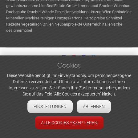
gewichtszunahme
LionRealEstate GmbH
Immoscout
Brucker Wohnbau
Dachgaube
feuchte Wände
Projektentwicklung
Umzug Wien
Schindeles
Mineralien
Markise reinigen
Umzugskartons
Heizölpreise
Schnitzel
Rezepte
vegetarisch Grillen
Neubauprojekte Österreich
italienische
designermöbel
Cookies
WERBEN UND INSERIEREN
Diese Website benötigt Ihr Einverständnis, um personenbezogene
Daten zu verwenden und Ihnen u. a. Informationen zu Ihren
Newsletter abonnieren
Interessen zu zeigen. Sie können Ihre
Zustimmung
geben, indem
Sie auf das Feld "Alle Cookies akzeptieren" klicken.
Datenschutzerklärung
EINSTELLUNGEN
ABLEHNEN
Cookie-Einstellungen
Impressum
ALLE COOKIES AKZEPTIEREN