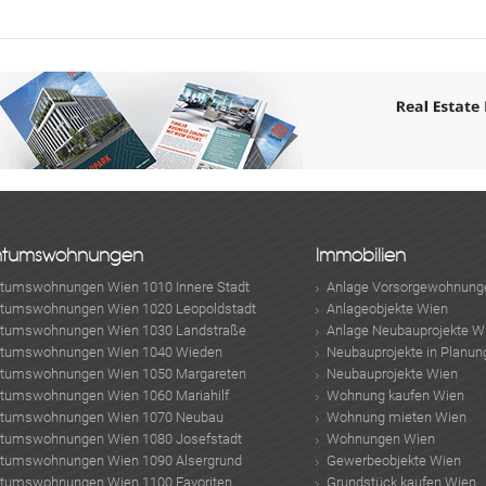
ABONNIEREN
ntumswohnungen
Immobilien
ntumswohnungen Wien 1010 Innere Stadt
Anlage Vorsorgewohnung
ntumswohnungen Wien 1020 Leopoldstadt
Anlageobjekte Wien
ntumswohnungen Wien 1030 Landstraße
Anlage Neubauprojekte W
ntumswohnungen Wien 1040 Wieden
Neubauprojekte in Planun
ntumswohnungen Wien 1050 Margareten
Neubauprojekte Wien
ntumswohnungen Wien 1060 Mariahilf
Wohnung kaufen Wien
ntumswohnungen Wien 1070 Neubau
Wohnung mieten Wien
ntumswohnungen Wien 1080 Josefstadt
Wohnungen Wien
ntumswohnungen Wien 1090 Alsergrund
Gewerbeobjekte Wien
ntumswohnungen Wien 1100 Favoriten
Grundstück kaufen Wien