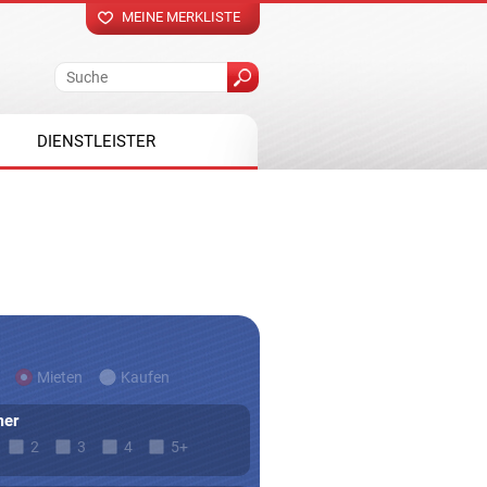
MEINE MERKLISTE
DIENSTLEISTER
Mieten
Kaufen
er
2
3
4
5+