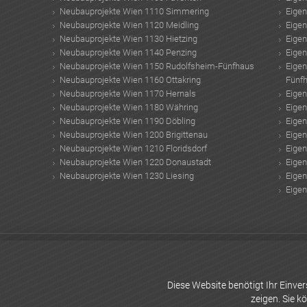
Neubauprojekte Wien 1110 Simmering
Eige
Neubauprojekte Wien 1120 Meidling
Eige
Neubauprojekte Wien 1130 Hietzing
Eige
Neubauprojekte Wien 1140 Penzing
Eige
Neubauprojekte Wien 1150 Rudolfsheim-Fünfhaus
Eige
Neubauprojekte Wien 1160 Ottakring
Fünf
Neubauprojekte Wien 1170 Hernals
Eige
Neubauprojekte Wien 1180 Währing
Eige
Neubauprojekte Wien 1190 Döbling
Eige
Neubauprojekte Wien 1200 Brigittenau
Eige
Neubauprojekte Wien 1210 Floridsdorf
Eige
Neubauprojekte Wien 1220 Donaustadt
Eige
Neubauprojekte Wien 1230 Liesing
Eige
Eige
Container Haus
Arwag Wohnungen
Reisestorno
Passivhaus Preise
Büro Mie
Zuhause
Glamouröse Dekoration
Schöner Wohnen farbe
EHL Immobilien 
Kosten
Donauinselfest programm
fenster putzen
Dienstleister-Plattform
Diese Website benötigt Ihr Einv
zeigen. Sie k