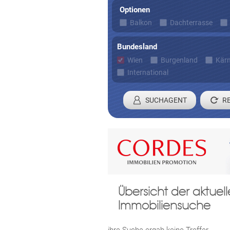
Optionen
Balkon
Dachterrasse
Bundesland
Wien
Burgenland
Kär
International
SUCHAGENT
Registrieren 
Übersicht der aktue
Damit wir ihre Anfrage verarbei
Immobiliensuche