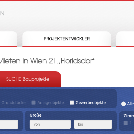
Jump to navigation
PROJEKTENTWICKLER
eten in Wien 21.,Floridsdorf
SUCHE Bauprojekte
Grundstücke
Anlageobjekte
Gewerbeobjekte
Alle
Größe
Zimm
1