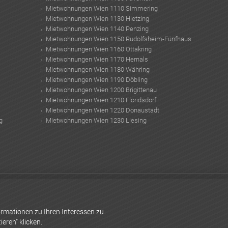
Mietwohnungen Wien 1110 Simmering
Mietwohnungen Wien 1130 Hietzing
Mietwohnungen Wien 1140 Penzing
Mietwohnungen Wien 1150 Rudolfsheim-Fünfhaus
Mietwohnungen Wien 1160 Ottakring
Mietwohnungen Wien 1170 Hernals
Mietwohnungen Wien 1180 Währing
Mietwohnungen Wien 1190 Döbling
Mietwohnungen Wien 1200 Brigittenau
Mietwohnungen Wien 1210 Floridsdorf
Mietwohnungen Wien 1220 Donaustadt
g
Mietwohnungen Wien 1230 Liesing
d drucker kaufen
chia samen rezepte
Schönbrunn Konzert
Trainingsplan für
rünung
Altbausanierung Kosten
Häuser kaufen Wien
Blitzschutzanlage
rmationen zu Ihren Interessen zu
eren" klicken.