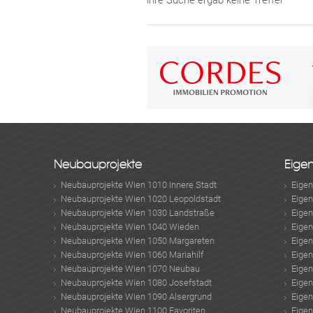
ihre Suche ergab keine Treffer
Neubauprojekte
Eige
Neubauprojekte Wien 1010 Innere Stadt
Eige
Neubauprojekte Wien 1020 Leopoldstadt
Eige
Neubauprojekte Wien 1030 Landstraße
Eige
Neubauprojekte Wien 1040 Wieden
Eige
Neubauprojekte Wien 1050 Margareten
Eige
Neubauprojekte Wien 1060 Mariahilf
Eige
Neubauprojekte Wien 1070 Neubau
Eige
Neubauprojekte Wien 1080 Josefstadt
Eige
Neubauprojekte Wien 1090 Alsergrund
Eige
Neubauprojekte Wien 1100 Favoriten
Eige