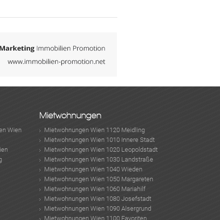
Mietwohnungen
en Wien
Mietwohnungen Wien 1120 Meidling
Mietwohnungen Wien 1010 Innere Stadt
ien
Mietwohnungen Wien 1020 Leopoldstadt
g
Mietwohnungen Wien 1030 Landstraße
Mietwohnungen Wien 1040 Wieden
Mietwohnungen Wien 1050 Margareten
Mietwohnungen Wien 1060 Mariahilf
Mietwohnungen Wien 1080 Josefstadt
Mietwohnungen Wien 1090 Alsergrund
Mietwohnungen Wien 1100 Favoriten