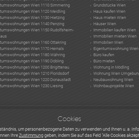
ntumswohnungen Wien 1110 Simmering
Grundstücke Wien
ntumswohnungen Wien 1120 Meidling
Haus kaufen Wien
ntumswohnungen Wien 1130 Hietzing
Haus mieten Wien
ntumswohnungen Wien 1140 Penzing
Häuser Wien
ntumswohnungen Wien 1150 Rudolfsheim-
Immobilien kaufen Wien
haus
Immobilien mieten Wien
ntumswohnungen Wien 1160 Ottakring
Immobilien Wien
ntumswohnungen Wien 1170 Hernals
Eigentumswohnung Wien
ntumswohnungen Wien 1180 Währing
Büro kaufen
ntumswohnungen Wien 1190 Döbling
Büro mieten
ntumswohnungen Wien 1200 Brigittenau
Wohnung in Mödling
ntumswohnungen Wien 1210 Floridsdorf
Wohnung Wien Umgebun
ntumswohnungen Wien 1220 Donaustadt
Neubauwohnung Wien
ntumswohnungen Wien 1230 Liesing
Wohnbauprojekte Wien
te
Küchenplanung Grundriss
Kinderzimmer einrichten
erkältung medikamente
3
Cookies
GmbH
Häuser kaufen Österreich
tapezieren
Architekten Dürschmid
fassadenbeg
erständnis, um personenbezogene Daten zu verwenden und Ihnen u. a. Info
önnen Ihre
Zustimmung
geben, indem Sie auf das Feld "Alle Cookies akzepti