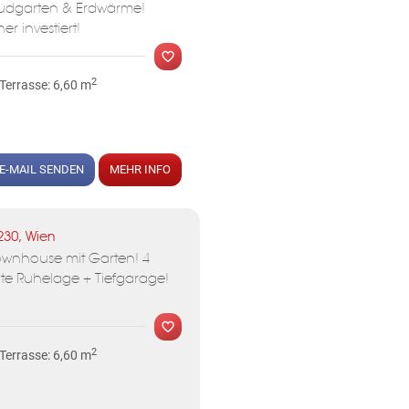
t Südgarten & Erdwärme!
r investiert!
2
Terrasse: 6,60 m
E-MAIL SENDEN
MEHR INFO
230, Wien
Townhouse mit Garten! 4
te Ruhelage + Tiefgarage!
2
Terrasse: 6,60 m
MER