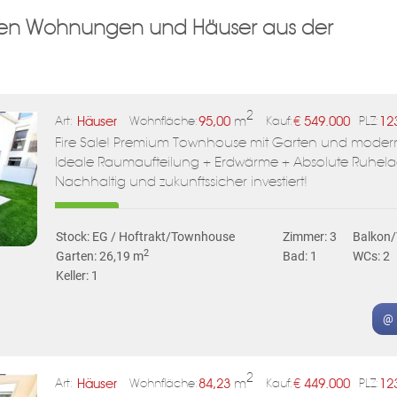
llen Wohnungen und Häuser aus der
ten können, werden wir die von ihnen eingegebenen Daten verarbeiten. Inf
sowie den Schutz ihrer persönlichen Daten finden sie
hier
.
ABONNIEREN
2
Häuser
95,00
m
€
549.000
12
Art:
Wohnfläche:
Kauf:
PLZ:
Fire Sale! Premium Townhouse mit Garten und moderns
Ideale Raumaufteilung + Erdwärme + Absolute Ruhela
Nachhaltig und zukunftssicher investiert!
Stock: EG / Hoftrakt/Townhouse
Zimmer: 3
Balkon/
2
Garten: 26,19 m
Bad: 1
WCs: 2
Keller: 1
@ 
2
Häuser
84,23
m
€
449.000
12
Art:
Wohnfläche:
Kauf:
PLZ: