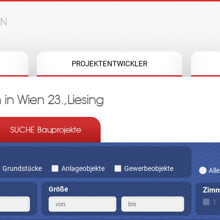
Jump to navigation
PROJEKTENTWICKLER
in Wien 23.,Liesing
SUCHE Bauprojekte
Grundstücke
Anlageobjekte
Gewerbeobjekte
Alle
Größe
Zimm
1