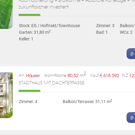
Raumaufteilung + Erdwärme + Absolute Ruhelage + Ti
zukunftssicher investiert!
Stock: EG / Hoftrakt/Townhouse
Zimmer: 3
Balkon/
2
Garten: 31,80 m
Bad: 1
WCs: 2
Keller: 1
@ 
2
Häuser
80,52
m
€
618.592
12
Art:
Wohnfläche:
Kauf:
PLZ:
STADTHAUS MIT DACHTERRASSE
2
Zimmer: 4
Balkon/Terrasse: 51,11 m
@ 