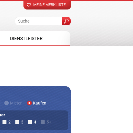
MEINE MERKLISTE
DIENSTLEISTER
Mieten
Kaufen
er
2
3
4
5+