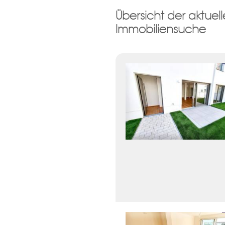
Übersicht der aktue
Damit wir ihre Anfrage verarbei
Immobiliensuche