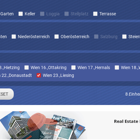
Garten
Keller
Loggia
Stellplatz
Terrasse
nten
Niederösterreich
Oberösterreich
Salzburg
Steie
.,Hietzing
Wien 16.,Ottakring
Wien 17.,Hernals
Wien 18.,
 22.,Donaustadt
Wien 23.,Liesing
8
Einhe
Sie sich um laufend Angebote die zu Ihren Suchkriterien passe
E-mail