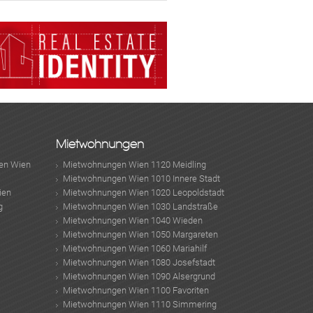
MER
KLIS
Mietwohnungen
en Wien
Mietwohnungen Wien 1120 Meidling
Mietwohnungen Wien 1010 Innere Stadt
MER
ien
Mietwohnungen Wien 1020 Leopoldstadt
g
Mietwohnungen Wien 1030 Landstraße
Mietwohnungen Wien 1040 Wieden
Mietwohnungen Wien 1050 Margareten
Mietwohnungen Wien 1060 Mariahilf
Mietwohnungen Wien 1080 Josefstadt
Mietwohnungen Wien 1090 Alsergrund
Mietwohnungen Wien 1100 Favoriten
Mietwohnungen Wien 1110 Simmering