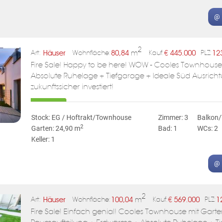
@ 
2
Häuser
80,84
m
€
445.000
12
Art:
Wohnfläche:
Kauf:
PLZ:
Fire Sale! Happy to be here! WOW - Cooles Townhouse
Absolute Ruhelage + Tiefgarage + Ideale Süd Ausrich
zukunftssicher investiert!
Stock: EG / Hoftrakt/Townhouse
Zimmer: 3
Balkon/
2
Garten: 24,90 m
Bad: 1
WCs: 2
Keller: 1
@ 
2
Häuser
100,04
m
€
569.000
1
Art:
Wohnfläche:
Kauf:
PLZ:
Fire Sale! Einfach genial! Cooles Townhouse mit Garte