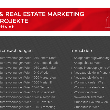
ntumswohnungen
Immobilien
ntumswohnungen Wien 1010 Innere Stadt
Anlage Vorsorgewohnung
ntumswohnungen Wien 1020 Leopoldstadt
Anlageobjekte Wien
ntumswohnungen Wien 1030 Landstraße
Anlage Neubauprojekte W
ntumswohnungen Wien 1040 Wieden
Neubauprojekte in Planun
ntumswohnungen Wien 1050 Margareten
Neubauprojekte Wien
ntumswohnungen Wien 1060 Mariahilf
Wohnung kaufen Wien
ntumswohnungen Wien 1070 Neubau
Wohnung mieten Wien
ntumswohnungen Wien 1080 Josefstadt
Wohnungen Wien
ntumswohnungen Wien 1090 Alsergrund
Gewerbeobjekte Wien
ntumswohnungen Wien 1100 Favoriten
Grundstück kaufen Wien
ntumswohnungen Wien 1110 Simmering
Grundstücke Wien