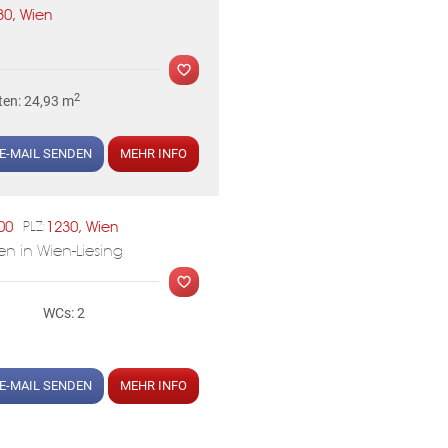
30, Wien
2
ten: 24,93 m
E-MAIL SENDEN
MEHR INFO
00
1230, Wien
PLZ:
MER
n in Wien-Liesing
WCs: 2
KLIS
E-MAIL SENDEN
MEHR INFO