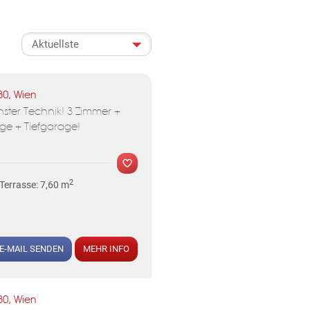
ormationen über die Verarbeitung
30, Wien
ter Technik! 3 Zimmer +
ge + Tiefgarage!
2
Terrasse: 7,60 m
E-MAIL SENDEN
MEHR INFO
30, Wien