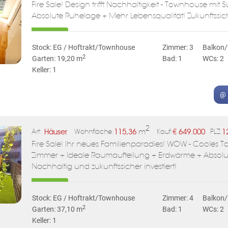
Fire Sale! Design trifft Nachhaltigkeit - Townhouse mi
Absolute Ruhelage + Mehr Lebensqualität! Zukunftssiche
Stock: EG / Hoftrakt/Townhouse
Zimmer: 3
Balkon/
2
Garten: 19,20 m
Bad: 1
WCs: 2
Keller: 1
@ 
2
Häuser
115,36
m
€
649.000
1
Art:
Wohnfläche:
Kauf:
PLZ:
Fire Sale! Ihr neues Familienparadies! WOW - Cooles 
Zimmer + Ideale Raumaufteilung + Erdwärme + Absolu
Nachhaltig und zukunftssicher investiert!
Stock: EG / Hoftrakt/Townhouse
Zimmer: 4
Balkon/
2
Garten: 37,10 m
Bad: 1
WCs: 2
Keller: 1