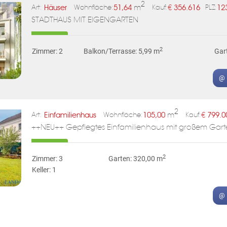
2
Häuser
51,64
m
€
356.616
12
Art:
Wohnfläche:
Kauf:
PLZ:
STADTHAUS MIT EIGENGARTEN
2
Zimmer: 2
Balkon/Terrasse: 5,99 m
Gar
@ 
2
Einfamilienhaus
105,00
m
€
799.0
Art:
Wohnfläche:
Kauf:
++NEU++ Gepflegtes Einfamilienhaus mit großem Garte
2
Zimmer: 3
Garten: 320,00 m
Keller: 1
@ 