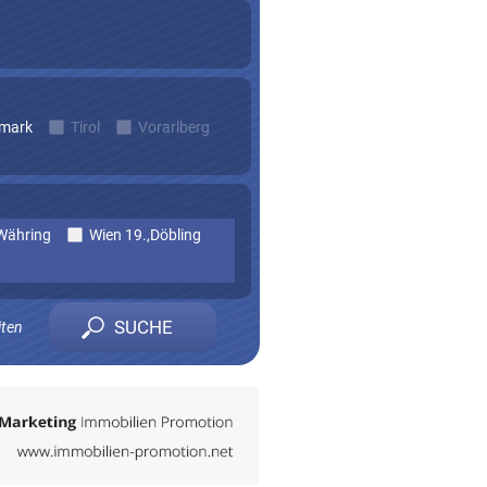
rmark
Tirol
Vorarlberg
Währing
Wien 19.,Döbling
iten
n zu erhalten.