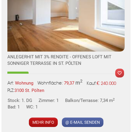
ANLEGERHIT MIT 3% RENDITE - OFFENES LOFT MIT
SONNIGER TERRASSE IN ST. PÖLTEN
2
m
€
Wohnung
79,37
240.000
Art:
Wohnfläche:
Kauf:
3100 St. Pölten
PLZ:
2
Stock: 1. DG
Zimmer: 1
Balkon/Terrasse: 7,34 m
Bad: 1
WC: 1
MEHR INFO
@ E-MAIL SENDEN