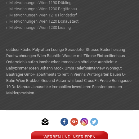
Mietwohnungen Wien 1190 Döbling
Mietwohnungen Wien 1200 Brigittenau
Mietwohnungen Wien 1210 Floridsdorf
Mietwohnungen Wien 1220 Donaustadt
Mietwohnungen Wien 1230 Liesing
outdoor küche
Polyrattan Lounge
Gerasdofer Strasse
Bodenheizung
Dachwohnungen Wien
Bauhilfe
Wasser mit Zitrone
Einfamilienhaus
Österreich kaufen
innsbrucker immobilien
nördliche Architektur
Babyzimmer Ideen
Johann Mock GmbH
telefoninterview
Wohngut
Bauträger GmbH
apartments to rent in Vienna
Wintergarten bauen
U-
Bahn Wien
Brokkoli Gesund
Außenwhirlpool
CrossFit Preise
Renngasse
10
Dr. Marcus Januschke
immobilien investieren
Fenstersprossen
Maklerprovision
TE
WERBEN UND INSERIEREN