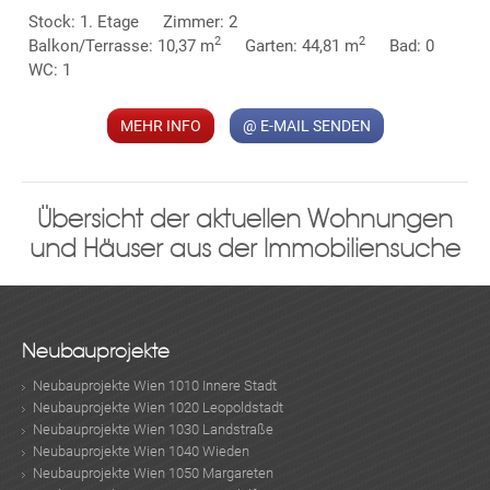
Stock: 1. Etage
Zimmer: 2
2
2
Balkon/Terrasse: 10,37 m
Garten: 44,81 m
Bad: 0
WC: 1
MEHR INFO
@ E-MAIL SENDEN
Übersicht der aktuellen Wohnungen
und Häuser aus der Immobiliensuche
Neubauprojekte
Neubauprojekte Wien 1010 Innere Stadt
Neubauprojekte Wien 1020 Leopoldstadt
Neubauprojekte Wien 1030 Landstraße
Neubauprojekte Wien 1040 Wieden
Neubauprojekte Wien 1050 Margareten