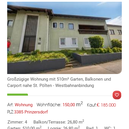
Großzügige Wohnung mit 510m² Garten, Balkonen und
Carport nahe St. Pölten - Westbahnanbindung
2
m
€
Wohnung
150,00
185.000
Art:
Wohnfläche:
Kauf:
3385 Prinzersdorf
PLZ:
2
Zimmer: 4
Balkon/Terrasse: 26,80 m
MER
2
2
Garten: 510,00 m
Loggie: 26,80 m
Bad: 1
WC: 1