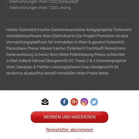
Mietwohnungen Wien 1220 Donaustadt
Mietwohnungen Wien 1230 Liesing
Hotels Österreich kaufen
Gartenmauersteine
Anlageprojekte Österreich
Immobiliensoftware Wien
Elektrokamin
Die Projekt Promotion ist eine
Vermarktungsplattform für Immobilien in Wien & gesamt Österreich
Passivhaus Preise
Häuser kaufen Österreich
fruchtsaft
Reisestorno
Ferienwohnung Schweiz
Büro Miete
Pelletheizung Preise
schlechter
schlaf
holland fahrrad
Übergewicht
DC Tower 2 & 3
Gewerbeprojekte
Wien
Zakaryan & Partner
Leistungsphasen hoai
Idealgewicht
3d
rendering
akupunktur
Arnold Immobilien Wien
Praxis Miete
TE
WERBEN UND INSERIEREN
Newsletter abonnieren