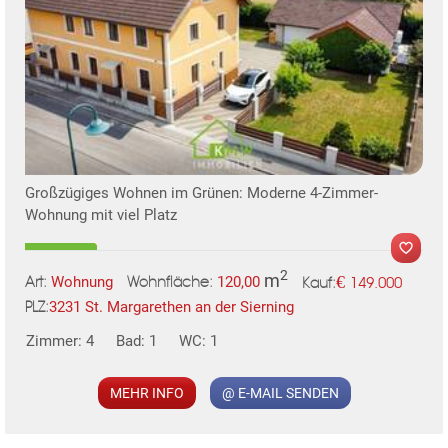
Großzügiges Wohnen im Grünen: Moderne 4-Zimmer-
Wohnung mit viel Platz
2
m
€
Wohnung
120,00
149.000
Art:
Wohnfläche:
Kauf:
3231 St. Margarethen an der Sierning
PLZ:
Zimmer: 4
Bad: 1
WC: 1
MEHR INFO
@ E-MAIL SENDEN