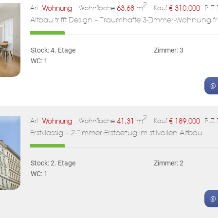
2
Wohnung
63,68
m
€
310.000
Art:
Wohnfläche:
Kauf:
PLZ:
Altbau trifft Design – Traumhafte 3-Zimmer-Wohnung fri
Stock: 4. Etage
Zimmer: 3
WC: 1
@ 
2
Wohnung
41,31
m
€
189.000
Art:
Wohnfläche:
Kauf:
PLZ:
Erstklassig – 2-Zimmer-Erstbezug im stilvollen Altbau
Stock: 2. Etage
Zimmer: 2
WC: 1
@ 