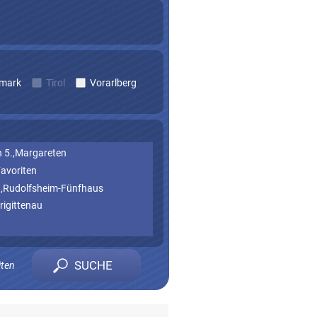
rmark
Tirol
Vorarlberg
 5.,Margareten
Favoriten
.,Rudolfsheim-Fünfhaus
rigittenau
iten