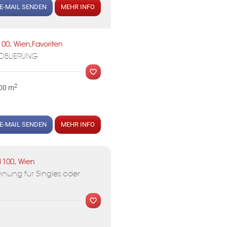
E-MAIL SENDEN
MEHR INFO
MER
100, Wien,Favoriten
MÖBLIERUNG
2
,00 m
E-MAIL SENDEN
MEHR INFO
MER
1100, Wien
nung für Singles oder
KLIS