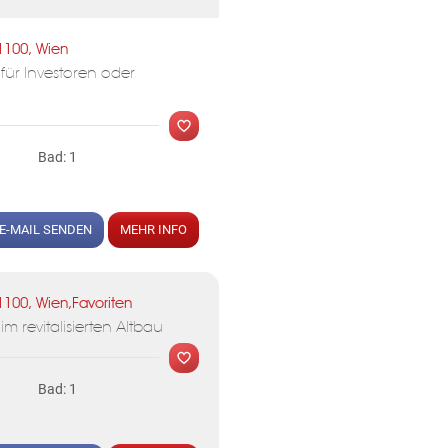
MER
1100, Wien
ür Investoren oder
Bad: 1
E-MAIL SENDEN
MEHR INFO
MER
1100, Wien,Favoriten
 revitalisierten Altbau
Bad: 1