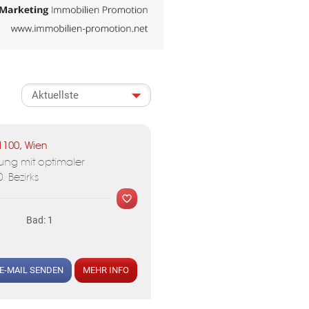
n zu erhalten.
ormationen über die Verarbeitung
1100, Wien
ng mit optimaler
 Bezirks
Bad: 1
E-MAIL SENDEN
MEHR INFO