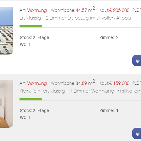
2
Wohnung
44,57
m
€
205.000
Art:
Wohnfläche:
Kauf:
PLZ:
Erstklassig – 2-Zimmer-Erstbezug im stilvollen Altbau
Stock: 2. Etage
Zimmer: 2
WC: 1
@ 
2
Wohnung
34,89
m
€
159.000
Art:
Wohnfläche:
Kauf:
PLZ:
Klein, fein, erstklassig – 1-Zimmer-Wohnung im stilvolle
Stock: 2. Etage
Zimmer: 1
WC: 1
@ 