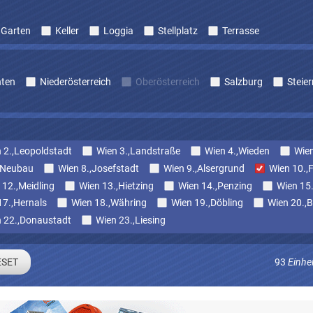
Garten
Keller
Loggia
Stellplatz
Terrasse
nten
Niederösterreich
Oberösterreich
Salzburg
Steie
 2.,Leopoldstadt
Wien 3.,Landstraße
Wien 4.,Wieden
Wien
,Neubau
Wien 8.,Josefstadt
Wien 9.,Alsergrund
Wien 10.,
 12.,Meidling
Wien 13.,Hietzing
Wien 14.,Penzing
Wien 15
17.,Hernals
Wien 18.,Währing
Wien 19.,Döbling
Wien 20.,B
 22.,Donaustadt
Wien 23.,Liesing
93
Einhe