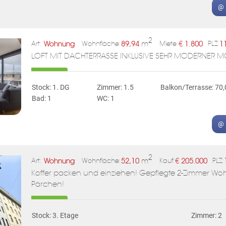
@ 
2
Wohnung
89,94
m
€
1.800
1
Art:
Wohnfläche:
Miete:
PLZ:
LOFT MIT DACHTERRASSE INKLUSIVE SEHR MODERNER 
Stock: 1. DG
Zimmer: 1.5
Balkon/Terrasse: 70
Bad: 1
WC: 1
@ 
2
Wohnung
52,10
m
€
205.000
Art:
Wohnfläche:
Kauf:
PLZ:
Koffer packen und einziehen! Gepflegte 2-Zimmer Woh
Pärchen!
Stock: 3. Etage
Zimmer: 2