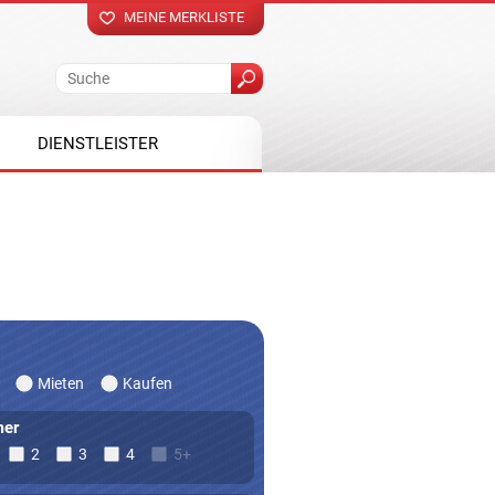
MEINE MERKLISTE
DIENSTLEISTER
Mieten
Kaufen
er
2
3
4
5+