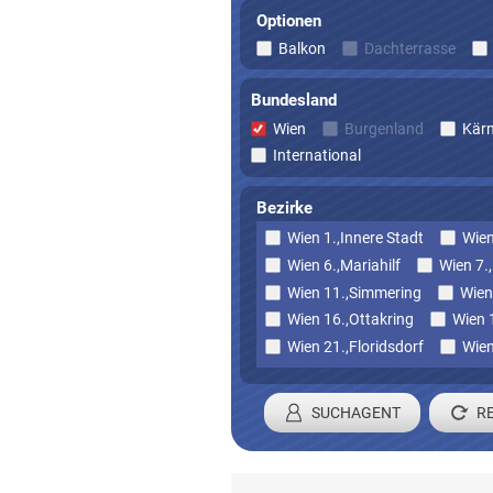
Optionen
Balkon
Dachterrasse
Bundesland
Wien
Burgenland
Kär
International
Bezirke
Wien 1.,Innere Stadt
Wien
Wien 6.,Mariahilf
Wien 7.
Wien 11.,Simmering
Wien
Wien 16.,Ottakring
Wien 
Wien 21.,Floridsdorf
Wien
SUCHAGENT