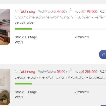
2
Wohnung
44,00
m
€
198.000
Art:
Wohnfläche:
Kauf:
PLZ:
Charmante 2-Zimmer-Wohnung in 1100 Wien – Perfekt f
Selbstnutzer!
Stock: 1. Etage
Zimmer: 2
WC: 1
@ 
2
Wohnung
58,00
m
€
288.000
Art:
Wohnfläche:
Kauf:
PLZ:
Elegante 3-Zimmer-Wohnung mit Parkblick – Erstbezug im
Stock: 3. Etage
Zimmer: 3
WC: 1