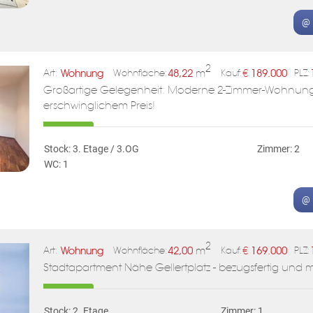
@ 
2
Wohnung
48,22
m
€
189.000
Art:
Wohnfläche:
Kauf:
PLZ:
Großartige Gelegenheit: Moderne 2-Zimmer-Wohnung
erschwinglichem Preis!
Stock: 3. Etage / 3.OG
Zimmer: 2
WC: 1
@ 
2
Wohnung
42,00
m
€
169.000
Art:
Wohnfläche:
Kauf:
PLZ:
Stadtapartment Nähe Gellertplatz - bezugsfertig und m
Stock: 2. Etage
Zimmer: 1